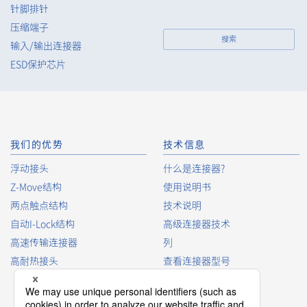
针脚排针
压缩端子
搜索
8pin
11.00（+0.8/-0.8mm）
输入/输出连接器
ESD保护芯片
我们的优势
技术信息
浮动接头
什么是连接器?
8pin
11.00（+0.8/-0.8mm）
Z-Move结构
使用说明书
两点触点结构
技术说明
自动I-Lock结构
高级连接器技术
高速传输连接器
列
高耐热接头
查看连接器型号
连接器词汇表
产品指南