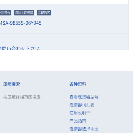
浮动接头
自动化连接器
立即购买
MSA-9855S-06Y945
お問い合わせ下さい
浮动接头
自动化连接器
立即购买
MSA-9853B-08Y914
压缩搜索
各种资料
查看连接器型号
按压缩终端范围搜索。
连接器词汇表
お問い合わせ下さい
使用说明书
产品指南
连接器选择手册
浮动接头
自动化连接器
立即购买