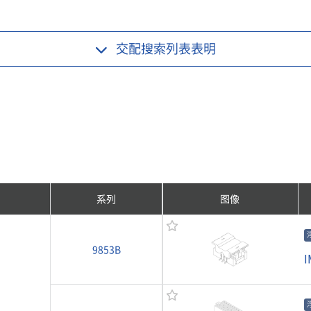
交配搜索列表
表明
系列
图像
9853B
I