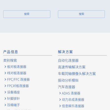
9853B
I
搜索
搜索
9854S
I
产品信息
解决方案
9855B
I
类别搜索
自动化连接器
板对板连接器
高速传输解决方案
线对板连接器
车载同轴摄像头解决方案
9855S
FPC/FFC 连接器
振动分析模拟
I
FPC对板连接器
汽车连接器
设备插座
ADAS 连接器
针脚排针
动力总成连接器
9855B
I
压缩端子
信息娱乐连接器