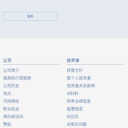
MSA-9853B-08Y914
搜索
浮动接头
自动化连接器
立即购买
MSA-9854S-08Y801
浮动接头
自动化连接器
立即购买
公司
投资者
MSA-9855B-08Y925
公司简介
经营方针
首席执行官致辞
致个人投资者
浮动接头
公司历史
自动化连接器
立即购买
投资者关系新闻
MSA-9855S-08Y944
地点
IR材料
可持续性
财务业绩信息
职业机会
股票信息
浮动接头
自动化连接器
立即购买
俱乐部活动
IR日历
MSA-9855B-08Y925
赞助
IR常见问题