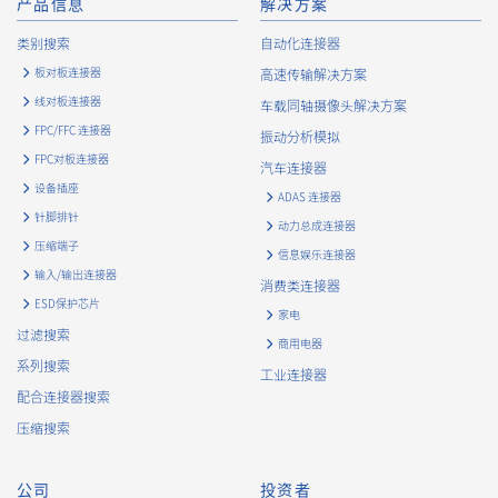
产品信息
解决方案
类别搜索
自动化连接器
板对板连接器
高速传输解决方案
120pin
14.00（+0.5/-0.5mm）
线对板连接器
车载同轴摄像头解决方案
FPC/FFC 连接器
振动分析模拟
FPC对板连接器
汽车连接器
设备插座
ADAS 连接器
针脚排针
动力总成连接器
压缩端子
信息娱乐连接器
输入/输出连接器
消费类连接器
ESD保护芯片
家电
过滤搜索
商用电器
系列搜索
工业连接器
配合连接器搜索
压缩搜索
公司
投资者