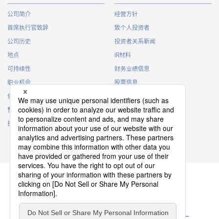
公司简介
经营方针
首席执行官致辞
致个人投资者
公司历史
投资者关系新闻
地点
IR材料
可持续性
财务业绩信息
职业机会
股票信息
俱乐部活动
IR日历
赞助
IR常见问题
接触
IR策略
免责声明
隐私政策
Cookie 政策
ソーシャルメディアポリシー