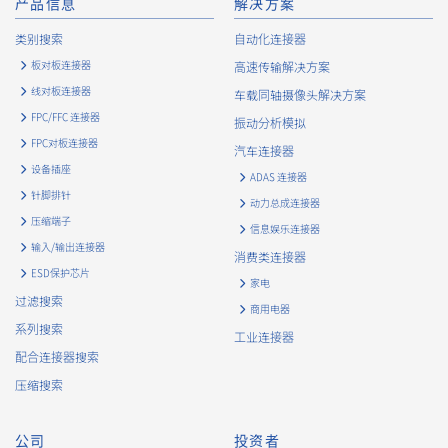
产品信息
解决方案
类别搜索
自动化连接器
板对板连接器
高速传输解决方案
线对板连接器
车载同轴摄像头解决方案
FPC/FFC 连接器
振动分析模拟
FPC对板连接器
汽车连接器
设备插座
ADAS 连接器
40pin
15.00（+0.5/-0.5mm）
针脚排针
动力总成连接器
压缩端子
信息娱乐连接器
输入/输出连接器
消费类连接器
ESD保护芯片
家电
过滤搜索
商用电器
系列搜索
工业连接器
配合连接器搜索
40pin
15.00（+0.5/-0.5mm）
压缩搜索
公司
投资者