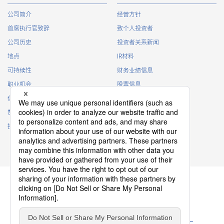
公司简介
经营方针
首席执行官致辞
致个人投资者
公司历史
投资者关系新闻
地点
IR材料
50pin
15.00（+0.5/-0.5mm）
可持续性
财务业绩信息
职业机会
股票信息
俱乐部活动
IR日历
赞助
IR常见问题
接触
IR策略
60pin
15.00（+0.5/-0.5mm）
免责声明
60pin
15.00（+0.5/-0.5mm）
隐私政策
Cookie 政策
ソーシャルメディアポリシー