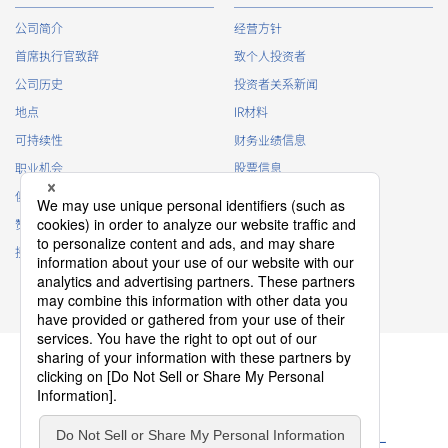
公司简介
经营方针
首席执行官致辞
致个人投资者
公司历史
投资者关系新闻
地点
IR材料
可持续性
财务业绩信息
职业机会
股票信息
俱乐部活动
IR日历
赞助
IR常见问题
接触
IR策略
免责声明
隐私政策
Cookie 政策
ソーシャルメディアポリシー