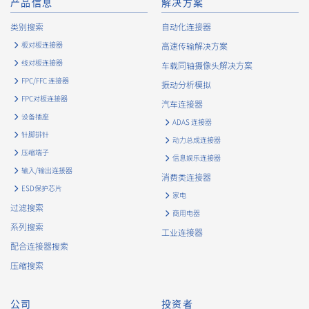
产品信息
解决方案
类别搜索
自动化连接器
板对板连接器
高速传输解决方案
线对板连接器
车载同轴摄像头解决方案
FPC/FFC 连接器
振动分析模拟
FPC对板连接器
汽车连接器
设备插座
ADAS 连接器
针脚排针
动力总成连接器
压缩端子
信息娱乐连接器
输入/输出连接器
消费类连接器
ESD保护芯片
家电
过滤搜索
商用电器
系列搜索
工业连接器
配合连接器搜索
压缩搜索
公司
投资者