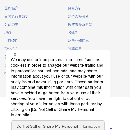
公司简介
经营方针
首席执行官致辞
致个人投资者
公司历史
投资者关系新闻
地点
IR材料
可持续性
财务业绩信息
职业机会
股票信息
俱乐部活动
IR日历
赞助
IR常见问题
接触
IR策略
免责声明
隐私政策
Cookie 政策
ソーシャルメディアポリシー