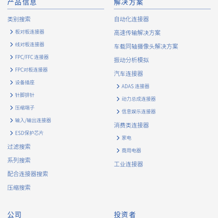
产品信息
解决方案
类别搜索
自动化连接器
板对板连接器
高速传输解决方案
线对板连接器
车载同轴摄像头解决方案
FPC/FFC 连接器
振动分析模拟
FPC对板连接器
汽车连接器
设备插座
ADAS 连接器
针脚排针
动力总成连接器
压缩端子
信息娱乐连接器
输入/输出连接器
消费类连接器
ESD保护芯片
家电
过滤搜索
商用电器
系列搜索
工业连接器
配合连接器搜索
压缩搜索
公司
投资者