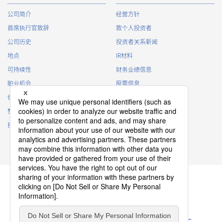
公司简介
经营方针
首席执行官致辞
致个人投资者
公司历史
投资者关系新闻
地点
IR材料
可持续性
财务业绩信息
职业机会
股票信息
俱乐部活动
IR日历
赞助
IR常见问题
接触
IR策略
免责声明
隐私政策
Cookie 政策
ソーシャルメディアポリシー