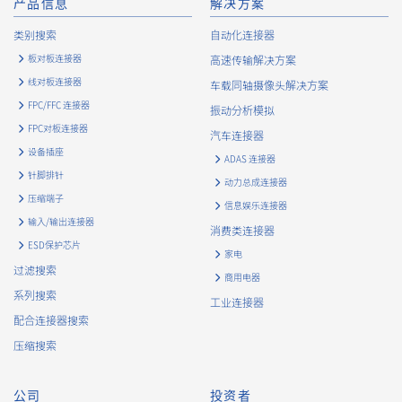
产品信息
解决方案
类别搜索
自动化连接器
板对板连接器
高速传输解决方案
线对板连接器
车载同轴摄像头解决方案
FPC/FFC 连接器
振动分析模拟
FPC对板连接器
汽车连接器
设备插座
ADAS 连接器
针脚排针
动力总成连接器
压缩端子
信息娱乐连接器
输入/输出连接器
消费类连接器
ESD保护芯片
家电
过滤搜索
商用电器
系列搜索
工业连接器
配合连接器搜索
压缩搜索
公司
投资者