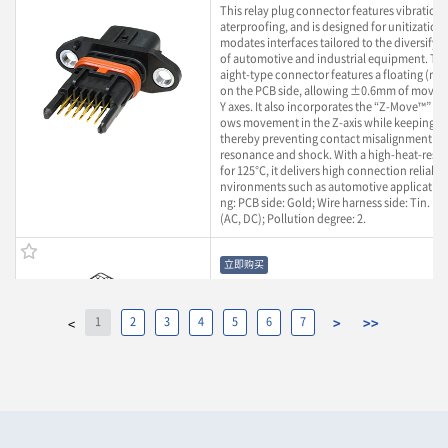
This relay plug connector features vibration
aterproofing, and is designed for unitization.
modates interfaces tailored to the diversifyi
of automotive and industrial equipment. Thi
aight-type connector features a floating (mo
on the PCB side, allowing ±0.6mm of moveme
Y axes. It also incorporates the “Z-Move™” str
ows movement in the Z-axis while keeping th
thereby preventing contact misalignment ca
resonance and shock. With a high-heat-resis
for 125°C, it delivers high connection reliabil
nvironments such as automotive applications
ng: PCB side: Gold; Wire harness side: Tin. Ra
(AC, DC); Pollution degree: 2.
立即购买
IMSA-13104B-12Y900
1
2
3
4
5
6
7
>
>>
<