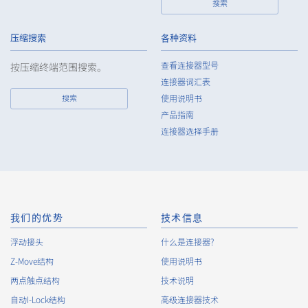
搜索
压缩搜索
各种资料
查看连接器型号
按压缩终端范围搜索。
连接器词汇表
搜索
使用说明书
High heat-resistant
立即购买
产品指南
IMSA-13065B-16Y917
连接器选择手册
我们的优势
技术信息
浮动接头
High heat-resistant
什么是连接器?
立即购买
IMSA-13065B-16Y916
Z-Move结构
使用说明书
两点触点结构
技术说明
自动I-Lock结构
高级连接器技术