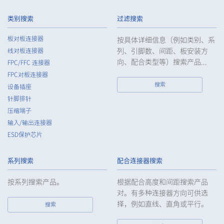
High heat-resistant
立即购买
类别搜索
过滤搜索
IMSA-13065B-20Y917
板对板连接器
按具体详细信息（例如类别、系
列、引脚数、间距、板安装方
线对板连接器
向、配合类型等）搜索产品...
FPC/FFC 连接器
FPC对板连接器
搜索
设备插座
针脚排针
High heat-resistant
立即购买
压缩端子
IMSA-13065B-20Y916
输入/输出连接器
ESD保护芯片
系列搜索
配合连接器搜索
按系列搜索产品。
根据配合高度和间距搜索产品
对。有多种连接器方向可供选
择，例如直线、直角或平行。
High heat-resistant
立即购买
搜索
IMSA-13065B-20Y915