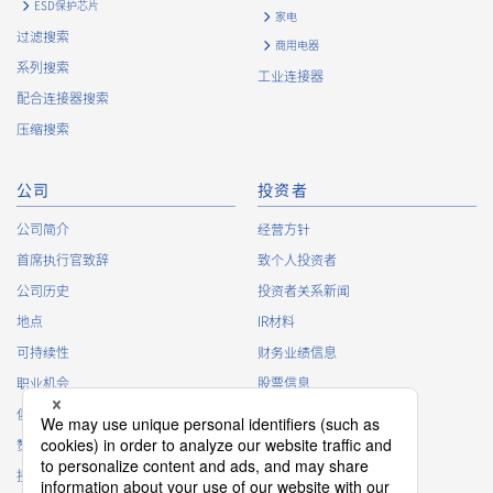
ESD保护芯片
家电
过滤搜索
商用电器
High heat-resistant
立即购买
系列搜索
工业连接器
IMSA-13065B-08Y916
配合连接器搜索
压缩搜索
公司
投资者
公司简介
经营方针
首席执行官致辞
致个人投资者
High heat-resistant
立即购买
公司历史
投资者关系新闻
IMSA-13065B-08Y915
地点
IR材料
可持续性
财务业绩信息
职业机会
股票信息
俱乐部活动
IR日历
赞助
IR常见问题
接触
IR策略
High heat-resistant
立即购买