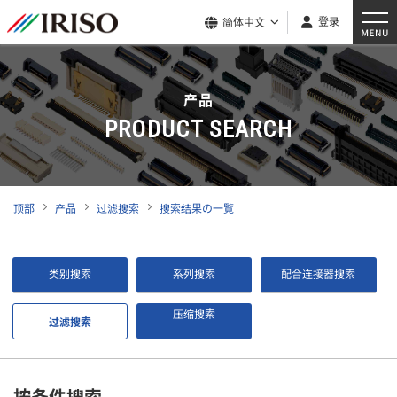
登录
简体中文
产品
PRODUCT SEARCH
顶部
产品
过滤搜索
搜索结果の一覧
类别搜索
系列搜索
配合连接器搜索
压缩搜索
过滤搜索