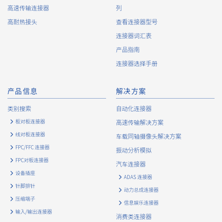
高速传输连接器
列
高耐热接头
查看连接器型号
连接器词汇表
High heat-resistant
产品指南
立即购买
IMSA-13065B-16Y915
连接器选择手册
产品信息
解决方案
类别搜索
自动化连接器
板对板连接器
高速传输解决方案
线对板连接器
车载同轴摄像头解决方案
High heat-resistant
立即购买
FPC/FFC 连接器
振动分析模拟
IMSA-13065B-08Y917
FPC对板连接器
汽车连接器
设备插座
ADAS 连接器
针脚排针
动力总成连接器
压缩端子
信息娱乐连接器
输入/输出连接器
消费类连接器