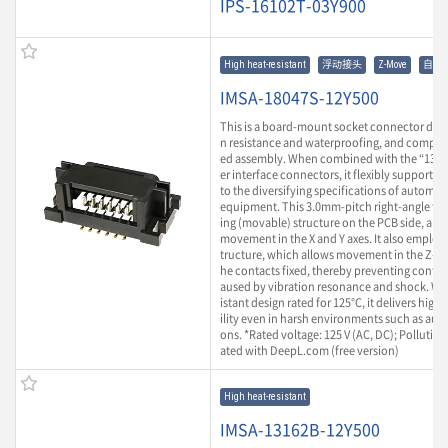
IPS-16102T-03Y900
High heat-resistant
浮动接头
Z-Move
自动
IMSA-18047S-12Y500
This is a board-mount socket connector desi
n resistance and waterproofing, and compati
ed assembly. When combined with the “1316
er interface connectors, it flexibly supports i
to the diversifying specifications of automot
equipment. This 3.0mm-pitch right-angle type
ing (movable) structure on the PCB side, al
movement in the X and Y axes. It also employ
tructure, which allows movement in the Z-axi
he contacts fixed, thereby preventing conta
aused by vibration resonance and shock. Wit
istant design rated for 125°C, it delivers high
ility even in harsh environments such as aut
ons. *Rated voltage: 125 V (AC, DC); Pollution
ated with DeepL.com (free version)
High heat-resistant
IMSA-13162B-12Y500