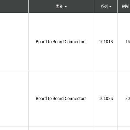
类别
系列
别针
Board to Board Connectors
10101S
16
Board to Board Connectors
10102S
30