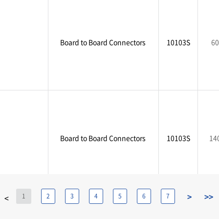
Board to Board Connectors
10103S
60
Board to Board Connectors
10103S
14
>
>>
1
2
3
4
5
6
7
<