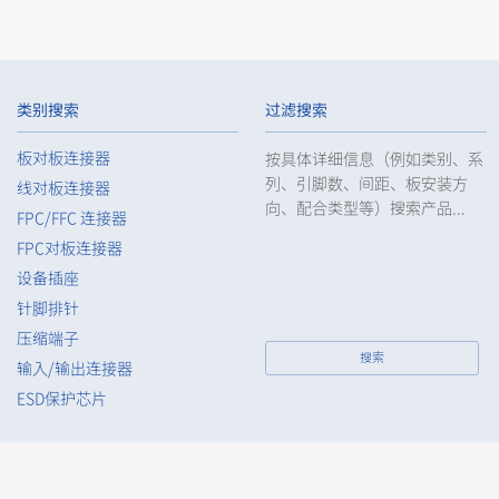
类别搜索
过滤搜索
板对板连接器
按具体详细信息（例如类别、系
浮动接头
自动化连接器
立即购买
列、引脚数、间距、板安装方
线对板连接器
IMSA-10103S-100Y901
向、配合类型等）搜索产品...
FPC/FFC 连接器
FPC对板连接器
设备插座
针脚排针
压缩端子
搜索
输入/输出连接器
浮动接头
自动化连接器
立即购买
ESD保护芯片
IMSA-10106S-120Y519