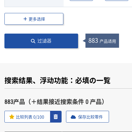
更多选择
883
产品适用
过滤器
搜索结果、浮动功能：必填の一覧
883产品（＋结果接近搜索条件 0 产品）
比较列表
0
/100
保存比较零件