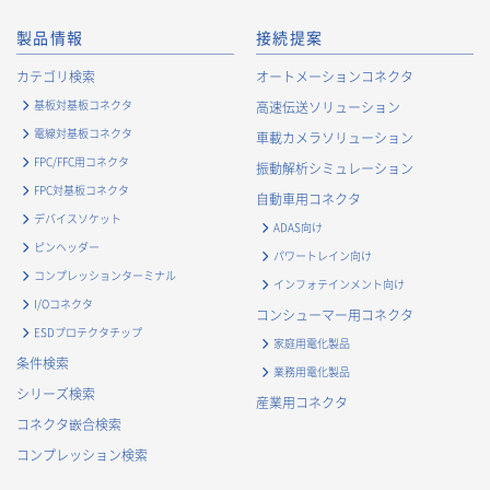
製品情報
接続提案
カテゴリ検索
オートメーションコネクタ
基板対基板コネクタ
高速伝送ソリューション
電線対基板コネクタ
車載カメラソリューション
FPC/FFC用コネクタ
振動解析シミュレーション
FPC対基板コネクタ
自動車用コネクタ
デバイスソケット
ADAS向け
ピンヘッダー
パワートレイン向け
コンプレッションターミナル
インフォテインメント向け
I/Oコネクタ
コンシューマー用コネクタ
ESDプロテクタチップ
家庭用電化製品
条件検索
業務用電化製品
シリーズ検索
産業用コネクタ
コネクタ嵌合検索
コンプレッション検索