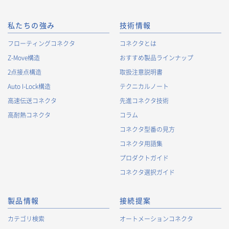
私たちの強み
技術情報
フローティングコネクタ
コネクタとは
Z-Move構造
おすすめ製品ラインナップ
2点接点構造
取扱注意説明書
Auto I-Lock構造
テクニカルノート
高速伝送コネクタ
先進コネクタ技術
高耐熱コネクタ
コラム
コネクタ型番の見方
コネクタ用語集
プロダクトガイド
コネクタ選択ガイド
製品情報
接続提案
カテゴリ検索
オートメーションコネクタ