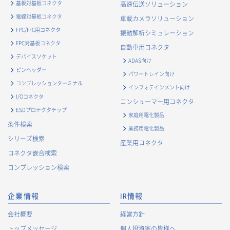
基板対基板コネクタ
高速伝送ソリューション
電線対基板コネクタ
車載カメラソリューション
FPC/FFC用コネクタ
振動解析シミュレーション
FPC対基板コネクタ
自動車用コネクタ
デバイスソケット
ADAS向け
ピンヘッダー
パワートレイン向け
コンプレッションターミナル
インフォテインメント向け
I/Oコネクタ
コンシューマー用コネクタ
ESDプロテクタチップ
家庭用電化製品
条件検索
業務用電化製品
シリーズ検索
産業用コネクタ
コネクタ嵌合検索
コンプレッション検索
企業情報
IR情報
会社概要
経営方針
トップメッセージ
個人投資家の皆様へ