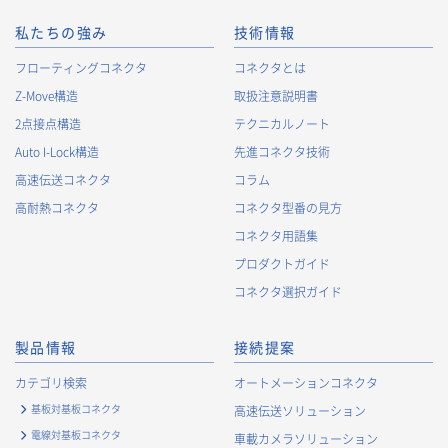
私たちの強み
技術情報
フローティングコネクタ
コネクタとは
Z-Move構造
取扱注意説明書
2点接点構造
テクニカルノート
Auto I-Lock構造
先進コネクタ技術
高速伝送コネクタ
コラム
高耐熱コネクタ
コネクタ型番の見方
コネクタ用語集
プロダクトガイド
コネクタ選択ガイド
製品情報
接続提案
カテゴリ検索
オートメーションコネクタ
基板対基板コネクタ
高速伝送ソリューション
電線対基板コネクタ
車載カメラソリューション