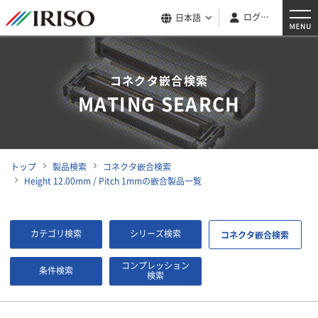
ログイン
日本語
コネクタ嵌合検索
MATING SEARCH
トップ
製品検索
コネクタ嵌合検索
Height 12.00mm / Pitch 1mmの嵌合製品一覧
カテゴリ検索
シリーズ検索
コネクタ嵌合検索
コンプレッション
条件検索
検索