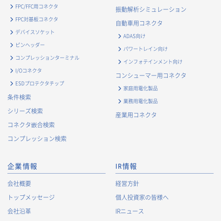
FPC/FFC用コネクタ
振動解析シミュレーション
FPC対基板コネクタ
自動車用コネクタ
デバイスソケット
ADAS向け
ピンヘッダー
パワートレイン向け
コンプレッションターミナル
インフォテインメント向け
I/Oコネクタ
コンシューマー用コネクタ
ESDプロテクタチップ
家庭用電化製品
条件検索
業務用電化製品
シリーズ検索
産業用コネクタ
コネクタ嵌合検索
コンプレッション検索
企業情報
IR情報
会社概要
経営方針
トップメッセージ
個人投資家の皆様へ
会社沿革
IRニュース