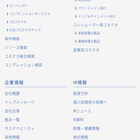
ピンヘッダー
パワートレイン向け
コンプレッションターミナル
インフォテインメント向け
I/Oコネクタ
コンシューマー用コネクタ
ESDプロテクタチップ
家庭用電化製品
条件検索
業務用電化製品
シリーズ検索
産業用コネクタ
コネクタ嵌合検索
コンプレッション検索
企業情報
IR情報
会社概要
経営方針
トップメッセージ
個人投資家の皆様へ
会社沿革
IRニュース
拠点一覧
IR資料
サステナビリティ
財務・業績情報
採用情報
株式情報