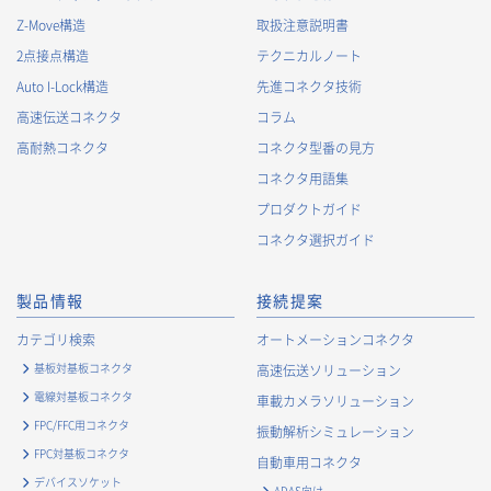
Z-Move構造
取扱注意説明書
2点接点構造
テクニカルノート
Auto I-Lock構造
先進コネクタ技術
高速伝送コネクタ
コラム
高耐熱コネクタ
コネクタ型番の見方
コネクタ用語集
プロダクトガイド
コネクタ選択ガイド
製品情報
接続提案
カテゴリ検索
オートメーションコネクタ
基板対基板コネクタ
高速伝送ソリューション
電線対基板コネクタ
車載カメラソリューション
FPC/FFC用コネクタ
振動解析シミュレーション
FPC対基板コネクタ
自動車用コネクタ
デバイスソケット
ADAS向け