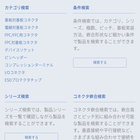
カテゴリ検索
条件検索
基板対基板コネクタ
条件検索では、カテゴリ、シリ
ーズ、極数、ピッチ、基板実装
電線対基板コネクタ
方法、嵌合形状など細かい条件
FPC/FFC用コネクタ
で製品を検索することができま
FPC対基板コネクタ
す。
デバイスソケット
ピンヘッダー
検索する
コンプレッションターミナル
I/Oコネクタ
ESDプロテクタチップ
シリーズ検索
コネクタ嵌合検索
シリーズ検索では、製品シリー
コネクタ嵌合検索では、嵌合高
ズを一覧で確認しながら製品を
さとピッチ別に組み合わせ可能
検索することができます。
な製品を検索することができま
す。垂直接続や平行接続など、
さまざまな組み合わせで接続を
検索する