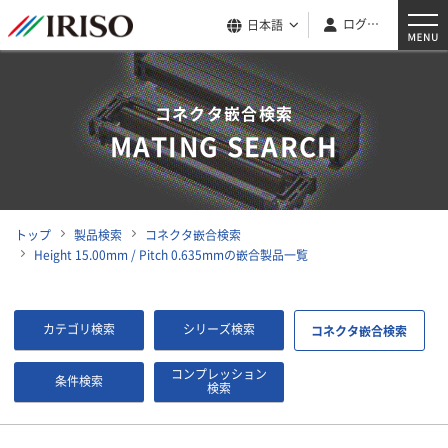
ログイン
日本語
コネクタ嵌合検索
MATING SEARCH
トップ
製品検索
コネクタ嵌合検索
Height 15.00mm / Pitch 0.635mmの嵌合製品一覧
カテゴリ検索
シリーズ検索
コネクタ嵌合検索
コンプレッション
条件検索
検索