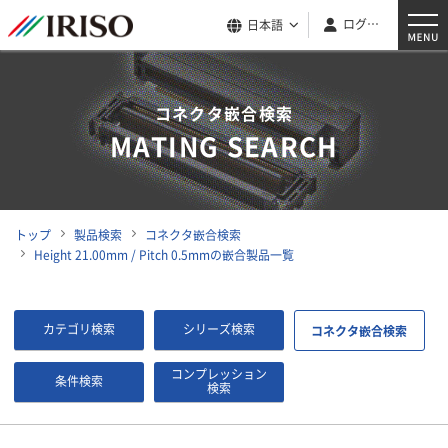
ログイン
日本語
コネクタ嵌合検索
MATING SEARCH
トップ
製品検索
コネクタ嵌合検索
Height 21.00mm / Pitch 0.5mmの嵌合製品一覧
カテゴリ検索
シリーズ検索
コネクタ嵌合検索
コンプレッション
条件検索
検索