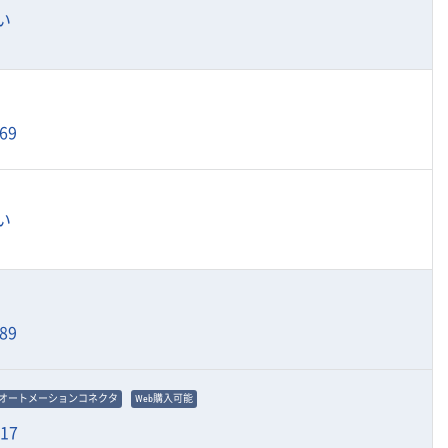
い
69
い
89
オートメーションコネクタ
Web購入可能
917