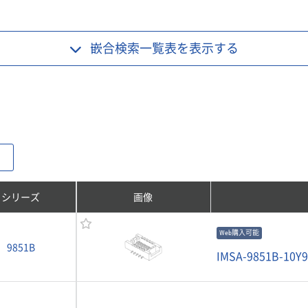
嵌合検索一覧表を
表示する
シリーズ
画像
Web購入可能
9851B
IMSA-9851B-10Y