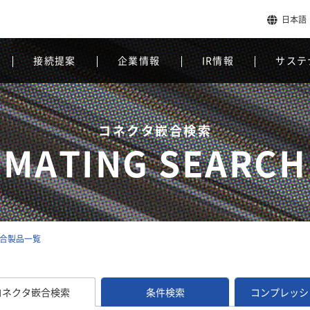
日本語
接続提案
企業情報
IR情報
サステ
コネクタ嵌合検索
MATING SEARCH
mの嵌合製品一覧
コネクタ嵌合検索
条件検索
コンプレッシ