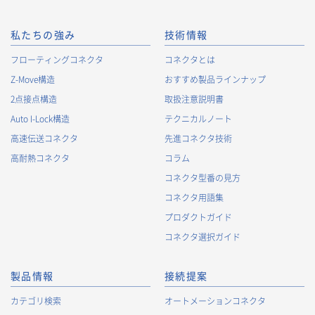
私たちの強み
技術情報
フローティングコネクタ
コネクタとは
Z-Move構造
おすすめ製品ラインナップ
2点接点構造
取扱注意説明書
Auto I-Lock構造
テクニカルノート
高速伝送コネクタ
先進コネクタ技術
高耐熱コネクタ
コラム
コネクタ型番の見方
コネクタ用語集
プロダクトガイド
コネクタ選択ガイド
製品情報
接続提案
カテゴリ検索
オートメーションコネクタ