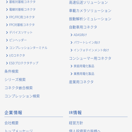
基板対基板コネクタ
高速伝送ソリューション
電線対基板コネクタ
車載カメラソリューション
FPC/FFC用コネクタ
振動解析シミュレーション
FPC対基板コネクタ
自動車用コネクタ
デバイスソケット
ADAS向け
ピンヘッダー
パワートレイン向け
コンプレッションターミナル
インフォテインメント向け
I/Oコネクタ
コンシューマー用コネクタ
ESDプロテクタチップ
家庭用電化製品
条件検索
業務用電化製品
シリーズ検索
産業用コネクタ
コネクタ嵌合検索
コンプレッション検索
企業情報
IR情報
会社概要
経営方針
トップメッセージ
個人投資家の皆様へ