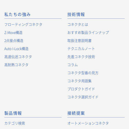
私たちの強み
技術情報
フローティングコネクタ
コネクタとは
Z-Move構造
おすすめ製品ラインナップ
2点接点構造
取扱注意説明書
Auto I-Lock構造
テクニカルノート
高速伝送コネクタ
先進コネクタ技術
高耐熱コネクタ
コラム
コネクタ型番の見方
コネクタ用語集
プロダクトガイド
コネクタ選択ガイド
製品情報
接続提案
カテゴリ検索
オートメーションコネクタ