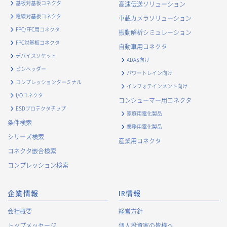
基板対基板コネクタ
高速伝送ソリューション
電線対基板コネクタ
車載カメラソリューション
FPC/FFC用コネクタ
振動解析シミュレーション
FPC対基板コネクタ
自動車用コネクタ
デバイスソケット
ADAS向け
ピンヘッダー
パワートレイン向け
コンプレッションターミナル
インフォテインメント向け
I/Oコネクタ
コンシューマー用コネクタ
ESDプロテクタチップ
家庭用電化製品
条件検索
業務用電化製品
シリーズ検索
産業用コネクタ
コネクタ嵌合検索
コンプレッション検索
企業情報
IR情報
会社概要
経営方針
トップメッセージ
個人投資家の皆様へ