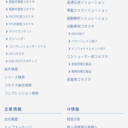
基板対基板コネクタ
高速伝送ソリューション
電線対基板コネクタ
車載カメラソリューション
FPC/FFC用コネクタ
振動解析シミュレーション
FPC対基板コネクタ
自動車用コネクタ
デバイスソケット
ADAS向け
ピンヘッダー
パワートレイン向け
コンプレッションターミナル
インフォテインメント向け
I/Oコネクタ
コンシューマー用コネクタ
ESDプロテクタチップ
家庭用電化製品
条件検索
業務用電化製品
シリーズ検索
産業用コネクタ
コネクタ嵌合検索
コンプレッション検索
企業情報
IR情報
会社概要
経営方針
トップメッセージ
個人投資家の皆様へ