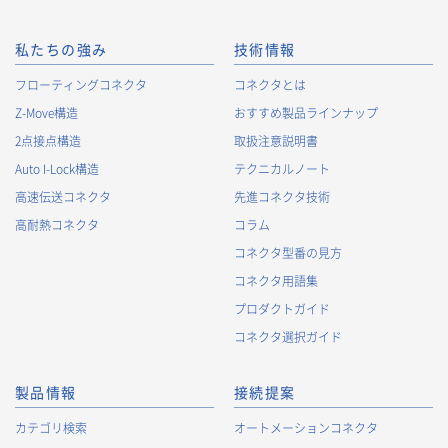
私たちの強み
技術情報
フローティングコネクタ
コネクタとは
Z-Move構造
おすすめ製品ラインナップ
2点接点構造
取扱注意説明書
Auto I-Lock構造
テクニカルノート
高速伝送コネクタ
先進コネクタ技術
高耐熱コネクタ
コラム
コネクタ型番の見方
コネクタ用語集
プロダクトガイド
コネクタ選択ガイド
製品情報
接続提案
カテゴリ検索
オートメーションコネクタ