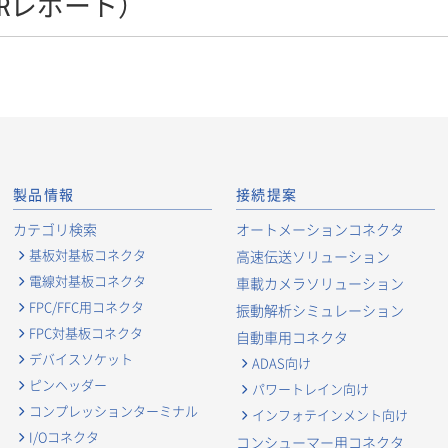
IRレポート）
製品情報
接続提案
カテゴリ検索
オートメーションコネクタ
基板対基板コネクタ
高速伝送ソリューション
電線対基板コネクタ
車載カメラソリューション
FPC/FFC用コネクタ
振動解析シミュレーション
FPC対基板コネクタ
自動車用コネクタ
デバイスソケット
ADAS向け
ピンヘッダー
パワートレイン向け
コンプレッションターミナル
インフォテインメント向け
I/Oコネクタ
コンシューマー用コネクタ