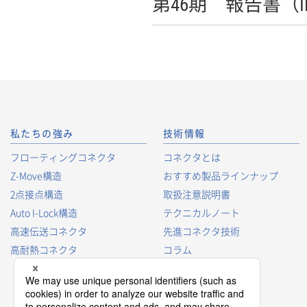
第46期 報告書（
私たちの強み
技術情報
フローティングコネクタ
コネクタとは
Z-Move構造
おすすめ製品ラインナップ
2点接点構造
取扱注意説明書
Auto I-Lock構造
テクニカルノート
高速伝送コネクタ
先進コネクタ技術
高耐熱コネクタ
コラム
コネクタ型番の見方
コネクタ用語集
プロダクトガイド