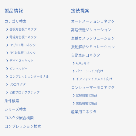
製品情報
接続提案
カテゴリ検索
オートメーションコネクタ
基板対基板コネクタ
高速伝送ソリューション
電線対基板コネクタ
車載カメラソリューション
FPC/FFC用コネクタ
振動解析シミュレーション
FPC対基板コネクタ
自動車用コネクタ
デバイスソケット
ADAS向け
ピンヘッダー
パワートレイン向け
コンプレッションターミナル
インフォテインメント向け
I/Oコネクタ
コンシューマー用コネクタ
ESDプロテクタチップ
家庭用電化製品
条件検索
業務用電化製品
シリーズ検索
産業用コネクタ
コネクタ嵌合検索
コンプレッション検索