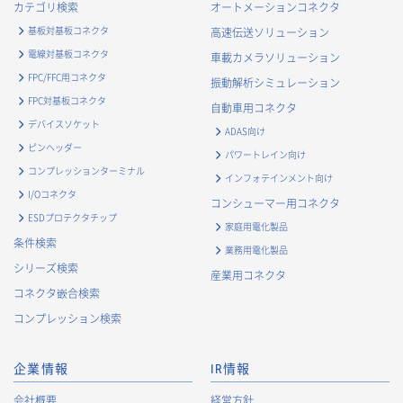
カテゴリ検索
オートメーションコネクタ
基板対基板コネクタ
高速伝送ソリューション
電線対基板コネクタ
車載カメラソリューション
FPC/FFC用コネクタ
振動解析シミュレーション
FPC対基板コネクタ
自動車用コネクタ
デバイスソケット
ADAS向け
ピンヘッダー
パワートレイン向け
コンプレッションターミナル
インフォテインメント向け
I/Oコネクタ
コンシューマー用コネクタ
ESDプロテクタチップ
家庭用電化製品
条件検索
業務用電化製品
シリーズ検索
産業用コネクタ
コネクタ嵌合検索
コンプレッション検索
企業情報
IR情報
会社概要
経営方針