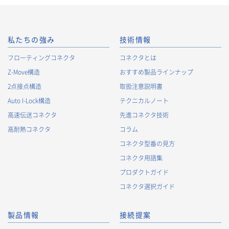
私たちの強み
技術情報
フローティングコネクタ
コネクタとは
Z-Move構造
おすすめ製品ラインナップ
2点接点構造
取扱注意説明書
Auto I-Lock構造
テクニカルノート
高速伝送コネクタ
先進コネクタ技術
高耐熱コネクタ
コラム
コネクタ型番の見方
コネクタ用語集
プロダクトガイド
コネクタ選択ガイド
製品情報
接続提案