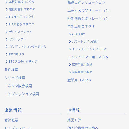
基板対基板コネクタ
高速伝送ソリューション
電線対基板コネクタ
車載カメラソリューション
FPC/FFC用コネクタ
振動解析シミュレーション
FPC対基板コネクタ
自動車用コネクタ
デバイスソケット
ADAS向け
ピンヘッダー
パワートレイン向け
コンプレッションターミナル
インフォテインメント向け
I/Oコネクタ
コンシューマー用コネクタ
ESDプロテクタチップ
家庭用電化製品
条件検索
業務用電化製品
シリーズ検索
産業用コネクタ
コネクタ嵌合検索
コンプレッション検索
企業情報
IR情報
会社概要
経営方針
トップメッセージ
個人投資家の皆様へ