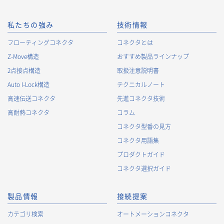
私たちの強み
技術情報
フローティングコネクタ
コネクタとは
Z-Move構造
おすすめ製品ラインナップ
2点接点構造
取扱注意説明書
Auto I-Lock構造
テクニカルノート
高速伝送コネクタ
先進コネクタ技術
高耐熱コネクタ
コラム
コネクタ型番の見方
コネクタ用語集
プロダクトガイド
コネクタ選択ガイド
製品情報
接続提案
カテゴリ検索
オートメーションコネクタ