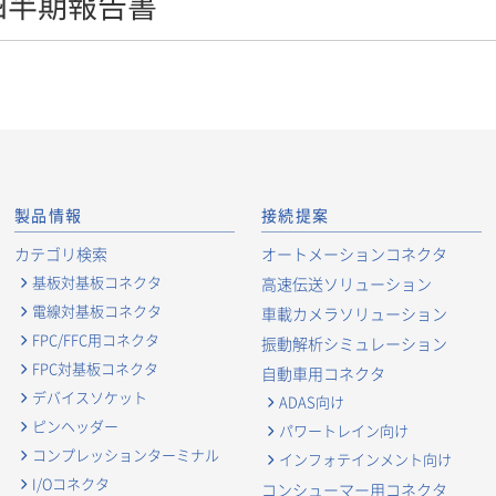
１四半期報告書
製品情報
接続提案
カテゴリ検索
オートメーションコネクタ
基板対基板コネクタ
高速伝送ソリューション
電線対基板コネクタ
車載カメラソリューション
FPC/FFC用コネクタ
振動解析シミュレーション
FPC対基板コネクタ
自動車用コネクタ
デバイスソケット
ADAS向け
ピンヘッダー
パワートレイン向け
コンプレッションターミナル
インフォテインメント向け
I/Oコネクタ
コンシューマー用コネクタ