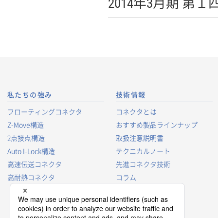
2014年3月期 第
私たちの強み
技術情報
フローティングコネクタ
コネクタとは
Z-Move構造
おすすめ製品ラインナップ
2点接点構造
取扱注意説明書
Auto I-Lock構造
テクニカルノート
高速伝送コネクタ
先進コネクタ技術
高耐熱コネクタ
コラム
コネクタ型番の見方
コネクタ用語集
プロダクトガイド