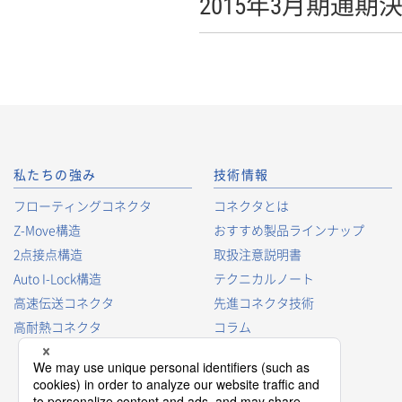
2015年3月期通
私たちの強み
技術情報
フローティングコネクタ
コネクタとは
Z-Move構造
おすすめ製品ラインナップ
2点接点構造
取扱注意説明書
Auto I-Lock構造
テクニカルノート
高速伝送コネクタ
先進コネクタ技術
高耐熱コネクタ
コラム
コネクタ型番の見方
コネクタ用語集
プロダクトガイド