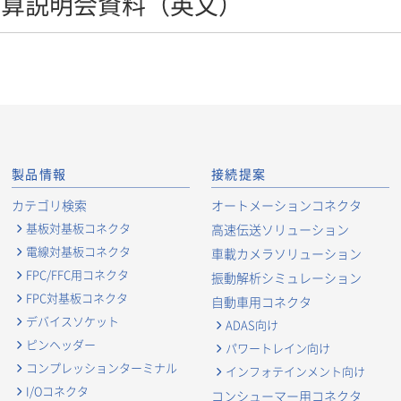
期決算説明会資料（英文）
製品情報
接続提案
カテゴリ検索
オートメーションコネクタ
基板対基板コネクタ
高速伝送ソリューション
電線対基板コネクタ
車載カメラソリューション
FPC/FFC用コネクタ
振動解析シミュレーション
FPC対基板コネクタ
自動車用コネクタ
デバイスソケット
ADAS向け
ピンヘッダー
パワートレイン向け
コンプレッションターミナル
インフォテインメント向け
I/Oコネクタ
コンシューマー用コネクタ