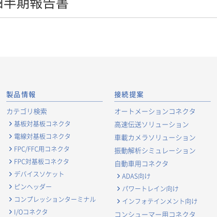
２四半期報告書
製品情報
接続提案
カテゴリ検索
オートメーションコネクタ
基板対基板コネクタ
高速伝送ソリューション
電線対基板コネクタ
車載カメラソリューション
FPC/FFC用コネクタ
振動解析シミュレーション
FPC対基板コネクタ
自動車用コネクタ
デバイスソケット
ADAS向け
ピンヘッダー
パワートレイン向け
コンプレッションターミナル
インフォテインメント向け
I/Oコネクタ
コンシューマー用コネクタ