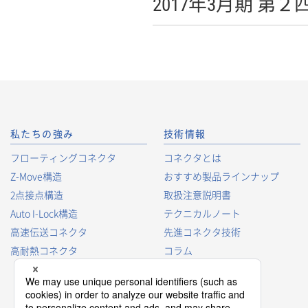
2017年3月期 第
私たちの強み
技術情報
フローティングコネクタ
コネクタとは
Z-Move構造
おすすめ製品ラインナップ
2点接点構造
取扱注意説明書
Auto I-Lock構造
テクニカルノート
高速伝送コネクタ
先進コネクタ技術
高耐熱コネクタ
コラム
コネクタ型番の見方
コネクタ用語集
プロダクトガイド