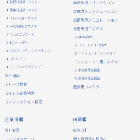
基板対基板コネクタ
高速伝送ソリューション
電線対基板コネクタ
車載カメラソリューション
FPC/FFC用コネクタ
振動解析シミュレーション
FPC対基板コネクタ
自動車用コネクタ
デバイスソケット
ADAS向け
ピンヘッダー
パワートレイン向け
コンプレッションターミナル
インフォテインメント向け
I/Oコネクタ
コンシューマー用コネクタ
ESDプロテクタチップ
家庭用電化製品
条件検索
業務用電化製品
シリーズ検索
産業用コネクタ
コネクタ嵌合検索
コンプレッション検索
企業情報
IR情報
会社概要
経営方針
トップメッセージ
個人投資家の皆様へ