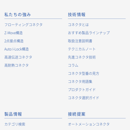
私たちの強み
技術情報
フローティングコネクタ
コネクタとは
Z-Move構造
おすすめ製品ラインナップ
2点接点構造
取扱注意説明書
Auto I-Lock構造
テクニカルノート
高速伝送コネクタ
先進コネクタ技術
高耐熱コネクタ
コラム
コネクタ型番の見方
コネクタ用語集
プロダクトガイド
コネクタ選択ガイド
製品情報
接続提案
カテゴリ検索
オートメーションコネクタ