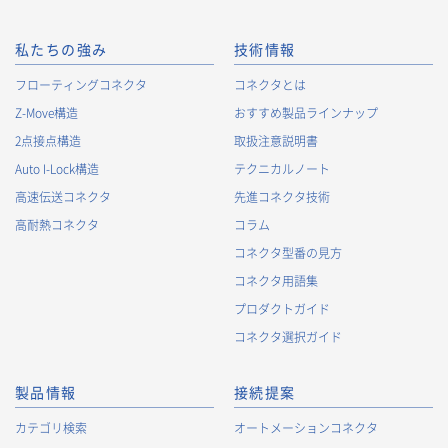
私たちの強み
技術情報
フローティングコネクタ
コネクタとは
Z-Move構造
おすすめ製品ラインナップ
2点接点構造
取扱注意説明書
Auto I-Lock構造
テクニカルノート
高速伝送コネクタ
先進コネクタ技術
高耐熱コネクタ
コラム
コネクタ型番の見方
コネクタ用語集
プロダクトガイド
コネクタ選択ガイド
製品情報
接続提案
カテゴリ検索
オートメーションコネクタ