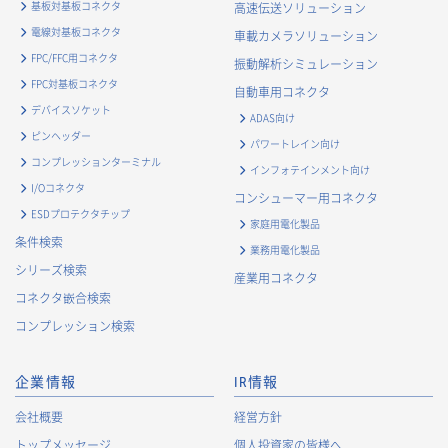
基板対基板コネクタ
高速伝送ソリューション
電線対基板コネクタ
車載カメラソリューション
FPC/FFC用コネクタ
振動解析シミュレーション
FPC対基板コネクタ
自動車用コネクタ
デバイスソケット
ADAS向け
ピンヘッダー
パワートレイン向け
コンプレッションターミナル
インフォテインメント向け
I/Oコネクタ
コンシューマー用コネクタ
ESDプロテクタチップ
家庭用電化製品
条件検索
業務用電化製品
シリーズ検索
産業用コネクタ
コネクタ嵌合検索
コンプレッション検索
企業情報
IR情報
会社概要
経営方針
トップメッセージ
個人投資家の皆様へ