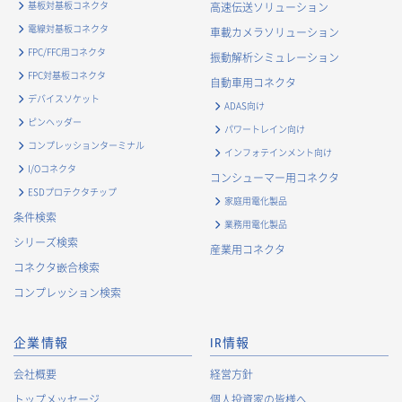
基板対基板コネクタ
高速伝送ソリューション
電線対基板コネクタ
車載カメラソリューション
FPC/FFC用コネクタ
振動解析シミュレーション
FPC対基板コネクタ
自動車用コネクタ
デバイスソケット
ADAS向け
ピンヘッダー
パワートレイン向け
コンプレッションターミナル
インフォテインメント向け
I/Oコネクタ
コンシューマー用コネクタ
ESDプロテクタチップ
家庭用電化製品
条件検索
業務用電化製品
シリーズ検索
産業用コネクタ
コネクタ嵌合検索
コンプレッション検索
企業情報
IR情報
会社概要
経営方針
トップメッセージ
個人投資家の皆様へ