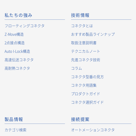
私たちの強み
技術情報
フローティングコネクタ
コネクタとは
Z-Move構造
おすすめ製品ラインナップ
2点接点構造
取扱注意説明書
Auto I-Lock構造
テクニカルノート
高速伝送コネクタ
先進コネクタ技術
高耐熱コネクタ
コラム
コネクタ型番の見方
コネクタ用語集
プロダクトガイド
コネクタ選択ガイド
製品情報
接続提案
カテゴリ検索
オートメーションコネクタ