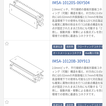
IMSA-10120S-06Y504
2.0mmピッチ、平行接続の基板対基板コネク
ィング（可動）構造を備え、XY方向に0.65m
向には0.02mmの共振振幅と0.7mmの有効
高温環境下での使用も可能な125℃対応製品
も確実に異物の除去を行う2点接点構造を採用
点が固定されたままZ方向にも可動する「Z-Mo
用し、振動共振・衝撃による接点ズレを防ぎ
環境での使用に最適なコネクタです。
高速伝送
高耐熱
フローティングコネクタ
オートメーションコネクタ
Web購入可能
IMSA-10120B-30Y913
2.0mmピッチ、平行接続の基板対基板コネク
ィング（可動）構造を備え、XY方向に0.65m
向には0.02mmの共振振幅と0.7mmの有効
高温環境下での使用も可能な125℃対応製品
も確実に異物の除去を行う2点接点構造を採用
点が固定されたままZ方向にも可動する「Z-Mo
用し、振動共振・衝撃による接点ズレを防ぎ
環境での使用に最適なコネクタです。
高速伝送
高耐熱
フローティングコネクタ