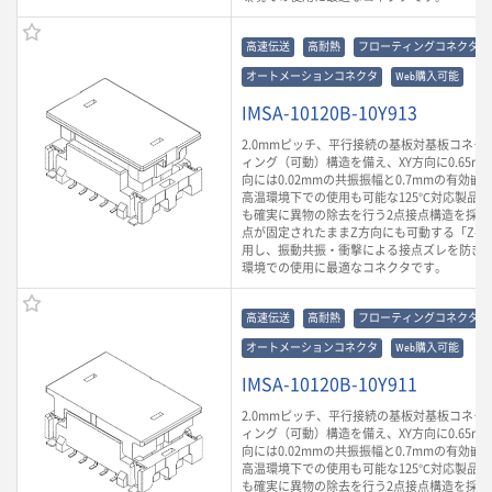
高速伝送
高耐熱
フローティングコネクタ
オートメーションコネクタ
Web購入可能
IMSA-10120B-10Y913
2.0mmピッチ、平行接続の基板対基板コネク
ィング（可動）構造を備え、XY方向に0.65m
向には0.02mmの共振振幅と0.7mmの有効
高温環境下での使用も可能な125℃対応製品
も確実に異物の除去を行う2点接点構造を採用
点が固定されたままZ方向にも可動する「Z-Mo
用し、振動共振・衝撃による接点ズレを防ぎ
環境での使用に最適なコネクタです。
高速伝送
高耐熱
フローティングコネクタ
オートメーションコネクタ
Web購入可能
IMSA-10120B-10Y911
2.0mmピッチ、平行接続の基板対基板コネク
ィング（可動）構造を備え、XY方向に0.65m
向には0.02mmの共振振幅と0.7mmの有効
高温環境下での使用も可能な125℃対応製品
も確実に異物の除去を行う2点接点構造を採用