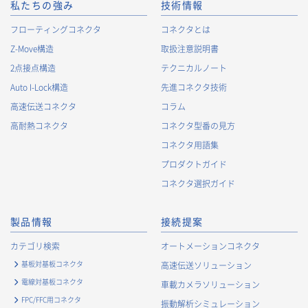
私たちの強み
技術情報
フローティングコネクタ
コネクタとは
Z-Move構造
取扱注意説明書
2点接点構造
テクニカルノート
Auto I-Lock構造
先進コネクタ技術
高速伝送コネクタ
コラム
高耐熱コネクタ
コネクタ型番の見方
コネクタ用語集
プロダクトガイド
コネクタ選択ガイド
製品情報
接続提案
カテゴリ検索
オートメーションコネクタ
基板対基板コネクタ
高速伝送ソリューション
電線対基板コネクタ
車載カメラソリューション
FPC/FFC用コネクタ
振動解析シミュレーション