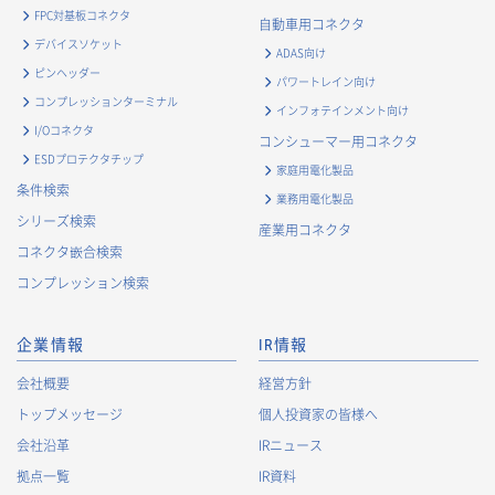
FPC対基板コネクタ
自動車用コネクタ
デバイスソケット
ADAS向け
ピンヘッダー
パワートレイン向け
コンプレッションターミナル
インフォテインメント向け
I/Oコネクタ
コンシューマー用コネクタ
ESDプロテクタチップ
家庭用電化製品
条件検索
業務用電化製品
シリーズ検索
産業用コネクタ
コネクタ嵌合検索
コンプレッション検索
企業情報
IR情報
会社概要
経営方針
トップメッセージ
個人投資家の皆様へ
会社沿革
IRニュース
拠点一覧
IR資料