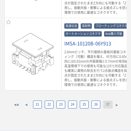
点が固定されたままZ方向にも可動する「Z-Mo
用し、振動共振・衝撃による接点ズレを防ぎ
環境での使用に最適なコネクタです。
高速伝送
高耐熱
フローティングコネクタ
オートメーションコネクタ
Web購入可能
IMSA-10120B-06Y913
2.0mmピッチ、平行接続の基板対基板コネク
ィング（可動）構造を備え、XY方向に0.65m
向には0.02mmの共振振幅と0.7mmの有効
高温環境下での使用も可能な125℃対応製品
も確実に異物の除去を行う2点接点構造を採用
点が固定されたままZ方向にも可動する「Z-Mo
用し、振動共振・衝撃による接点ズレを防ぎ
環境での使用に最適なコネクタです。
<<
<
21
22
23
24
25
26
27
>