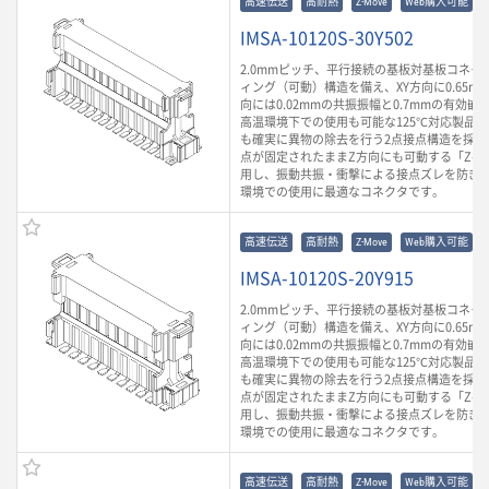
高速伝送
高耐熱
Z-Move
Web購入可能
IMSA-10120S-30Y502
2.0mmピッチ、平行接続の基板対基板コネク
ィング（可動）構造を備え、XY方向に0.65m
向には0.02mmの共振振幅と0.7mmの有効
高温環境下での使用も可能な125℃対応製品
も確実に異物の除去を行う2点接点構造を採用
点が固定されたままZ方向にも可動する「Z-Mo
用し、振動共振・衝撃による接点ズレを防ぎ
環境での使用に最適なコネクタです。
高速伝送
高耐熱
Z-Move
Web購入可能
IMSA-10120S-20Y915
2.0mmピッチ、平行接続の基板対基板コネク
ィング（可動）構造を備え、XY方向に0.65m
向には0.02mmの共振振幅と0.7mmの有効
高温環境下での使用も可能な125℃対応製品
も確実に異物の除去を行う2点接点構造を採用
点が固定されたままZ方向にも可動する「Z-Mo
用し、振動共振・衝撃による接点ズレを防ぎ
環境での使用に最適なコネクタです。
高速伝送
高耐熱
Z-Move
Web購入可能