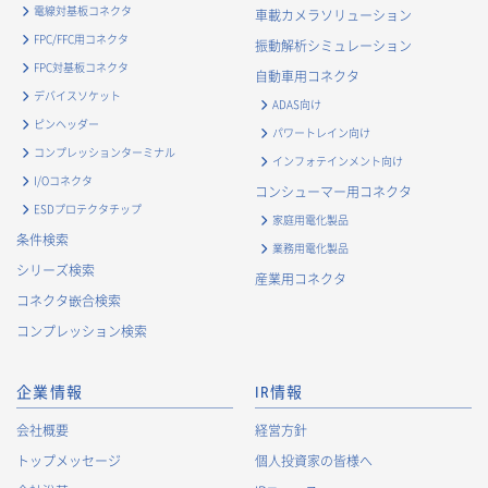
電線対基板コネクタ
車載カメラソリューション
FPC/FFC用コネクタ
振動解析シミュレーション
FPC対基板コネクタ
自動車用コネクタ
デバイスソケット
ADAS向け
ピンヘッダー
パワートレイン向け
コンプレッションターミナル
インフォテインメント向け
I/Oコネクタ
コンシューマー用コネクタ
ESDプロテクタチップ
家庭用電化製品
条件検索
業務用電化製品
シリーズ検索
産業用コネクタ
コネクタ嵌合検索
コンプレッション検索
企業情報
IR情報
会社概要
経営方針
トップメッセージ
個人投資家の皆様へ