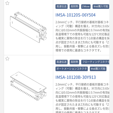
高速伝送
高耐熱
Z-Move
Web購入可能
IMSA-10120S-06Y504
2.0mmピッチ、平行接続の基板対基板コネク
ィング（可動）構造を備え、XY方向に0.65m
向には0.02mmの共振振幅と0.7mmの有効
高温環境下での使用も可能な125℃対応製品
も確実に異物の除去を行う2点接点構造を採用
点が固定されたままZ方向にも可動する「Z-Mo
用し、振動共振・衝撃による接点ズレを防ぎ
環境での使用に最適なコネクタです。
高速伝送
高耐熱
フローティングコネクタ
オートメーションコネクタ
Web購入可能
IMSA-10120B-30Y913
2.0mmピッチ、平行接続の基板対基板コネク
ィング（可動）構造を備え、XY方向に0.65m
向には0.02mmの共振振幅と0.7mmの有効
高温環境下での使用も可能な125℃対応製品
も確実に異物の除去を行う2点接点構造を採用
点が固定されたままZ方向にも可動する「Z-Mo
用し、振動共振・衝撃による接点ズレを防ぎ
環境での使用に最適なコネクタです。