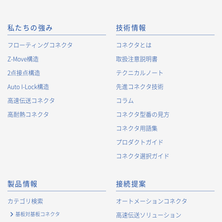
私たちの強み
技術情報
フローティングコネクタ
コネクタとは
Z-Move構造
取扱注意説明書
2点接点構造
テクニカルノート
Auto I-Lock構造
先進コネクタ技術
高速伝送コネクタ
コラム
高耐熱コネクタ
コネクタ型番の見方
コネクタ用語集
プロダクトガイド
コネクタ選択ガイド
製品情報
接続提案
カテゴリ検索
オートメーションコネクタ
基板対基板コネクタ
高速伝送ソリューション