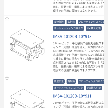
点が固定されたままZ方向にも可動する「Z-Mo
用し、振動共振・衝撃による接点ズレを防ぎ
環境での使用に最適なコネクタです。
高速伝送
高耐熱
フローティングコネクタ
オートメーションコネクタ
Web購入可能
IMSA-10120B-10Y913
2.0mmピッチ、平行接続の基板対基板コネク
ィング（可動）構造を備え、XY方向に0.65m
向には0.02mmの共振振幅と0.7mmの有効
高温環境下での使用も可能な125℃対応製品
も確実に異物の除去を行う2点接点構造を採用
点が固定されたままZ方向にも可動する「Z-Mo
用し、振動共振・衝撃による接点ズレを防ぎ
環境での使用に最適なコネクタです。
高速伝送
高耐熱
フローティングコネクタ
オートメーションコネクタ
Web購入可能
IMSA-10120B-10Y911
2.0mmピッチ、平行接続の基板対基板コネク
ィング（可動）構造を備え、XY方向に0.65m