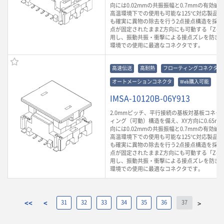
向には0.02mmの共振振幅と0.7mmの有効
高温環境下での使用も可能な125℃対応製品
も確実に異物の除去を行う2点接点構造を採用
点が固定されたままZ方向にも可動する「Z-Mo
用し、振動共振・衝撃による接点ズレを防ぎ
環境での使用に最適なコネクタです。
高速伝送
高耐熱
フローティングコネクタ
オートメーションコネクタ
Web購入可能
IMSA-10120B-06Y913
2.0mmピッチ、平行接続の基板対基板コネク
ィング（可動）構造を備え、XY方向に0.65m
向には0.02mmの共振振幅と0.7mmの有効
高温環境下での使用も可能な125℃対応製品
も確実に異物の除去を行う2点接点構造を採用
点が固定されたままZ方向にも可動する「Z-Mo
用し、振動共振・衝撃による接点ズレを防ぎ
環境での使用に最適なコネクタです。
<<
<
31
32
33
34
35
36
37
>