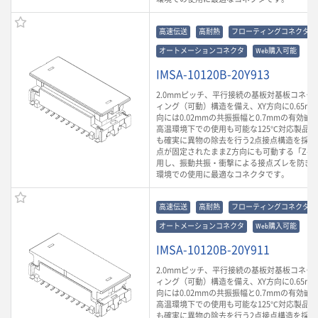
高速伝送
高耐熱
フローティングコネクタ
オートメーションコネクタ
Web購入可能
IMSA-10120B-20Y913
2.0mmピッチ、平行接続の基板対基板コネク
ィング（可動）構造を備え、XY方向に0.65m
向には0.02mmの共振振幅と0.7mmの有効
高温環境下での使用も可能な125℃対応製品
も確実に異物の除去を行う2点接点構造を採用
点が固定されたままZ方向にも可動する「Z-Mo
用し、振動共振・衝撃による接点ズレを防ぎ
環境での使用に最適なコネクタです。
高速伝送
高耐熱
フローティングコネクタ
オートメーションコネクタ
Web購入可能
IMSA-10120B-20Y911
2.0mmピッチ、平行接続の基板対基板コネク
ィング（可動）構造を備え、XY方向に0.65m
向には0.02mmの共振振幅と0.7mmの有効
高温環境下での使用も可能な125℃対応製品
も確実に異物の除去を行う2点接点構造を採用