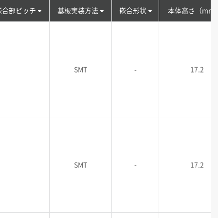
嵌合部ピッチ
基板実装方法
嵌合形状
本体高さ（mm
SMT
-
17.2
SMT
-
17.2