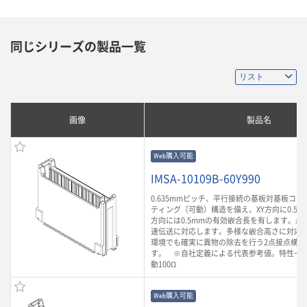
同じシリーズの製品一覧
画像
製品名
Web購入可能
IMSA-10109B-60Y990
0.635mmピッチ、平行接続の基板対基板コ
ティング（可動）構造を備え、XY方向に0.5m
方向には0.5mmの有効嵌合長を有します。最大3
速伝送に対応します。多様な嵌合高さに対応
環境でも確実に異物の除去を行う2点接点構造
す。 ※自社定義による代表参考値。特性イ
動100Ω
Web購入可能