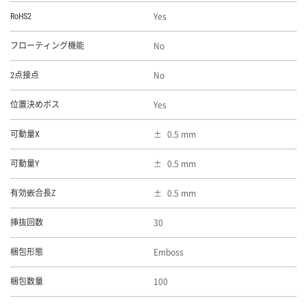
Yes
RoHS2
No
フローティング機能
No
2点接点
Yes
位置決めボス
0.5 mm
可動量X
0.5 mm
可動量Y
0.5 mm
有効嵌合長Z
30
挿抜回数
Emboss
梱包形態
100
梱包数量