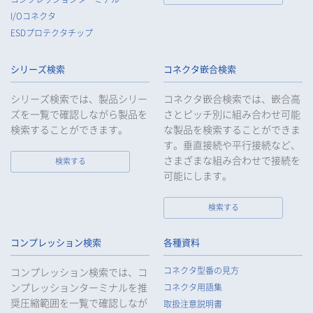
ータを提供したとき、又は受けたときは、法令で定められた確
I/Oコネクタ
認・記録義務を適正に履行いたします。
ESDプロテクタチップ
8.
当社は、匿名加工情報を作成する場合は、法令で定められた基
準を遵守し、適切な安全管理措置を実施します。
シリーズ検索
コネクタ嵌合検索
9.
当社は、個人情報の漏えい等の事故が発生した場合は、お客様
等の保護を最優先する考えのもと、被害を最小限にとどめるた
シリーズ検索では、製品シリー
コネクタ嵌合検索では、嵌合高
めに合理的な範囲で速やかに対応し、再発防止に向けた取り組
ズを一覧で確認しながら製品を
さとピッチ別に組み合わせ可能
みを行います。
検索することができます。
な製品を検索することができま
す。垂直接続や平行接続など、
10.
当社は、個人情報報保護のための管理体制および取り組みを継
続的に見直し、定期的に評価を実施し、その改善に努めてまい
さまざまな組み合わせで接続を
検索する
ります。
可能にします。
検索する
個人情報の取扱いについて
コンプレッション検索
各種資料
1.
個人情報の取得
コネクタ型番の見方
コンプレッション検索では、コ
当社は、当社サービスの提供にあたり、お客様等の氏名、住
ンプレッションターミナルを推
コネクタ用語集
所、電話番号、電子メールアドレス、勤務先情報（所属会社
奨圧縮範囲を一覧で確認しなが
名、所属部署名、役職、住所、電話（FAX）番号等）、性別、銀
取扱注意説明書