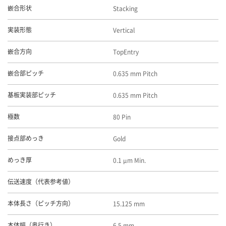
Stacking
嵌合形状
Vertical
実装形態
TopEntry
嵌合方向
0.635 mm Pitch
嵌合部ピッチ
0.635 mm Pitch
基板実装部ピッチ
80 Pin
極数
Gold
接点部めっき
0.1 μm Min.
めっき厚
伝送速度（代表参考値）
15.125 mm
本体長さ（ピッチ方向）
6.5 mm
本体幅（奥行き）