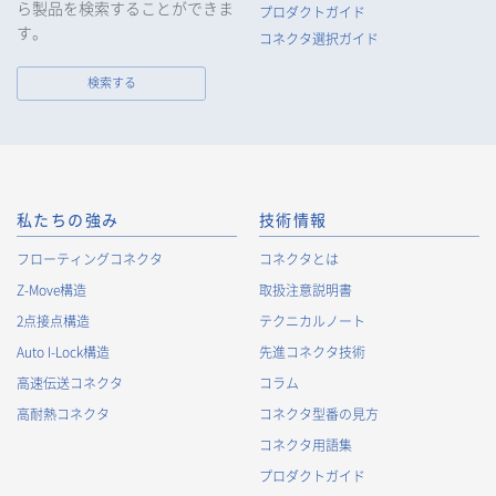
ら製品を検索することができま
行口座情報等の個人情報を取得します。当社は、適正に個人情
プロダクトガイド
報を取得し、偽りその他不正の手段により取得することはいた
す。
コネクタ選択ガイド
しません。
なお、当社は、Cookieおよびその他のトラッキング技術（例え
検索する
ばWebビーコン）を使用して、IPアドレス等の識別子を含む、
お客様等の当ウェブサイトにおけるアクセス履歴および利用状
況に関する情報（以下、Cookie情報といいます）を収集してお
ります。Cookie情報は、当社が保有する会員サービスのお客様
の個人情報と紐づけられる場合があります。個人情報と紐づけ
られる場合のCookie情報は、後掲及びCookieポリシーに従って
私たちの強み
技術情報
取り扱います。
https://www.irisoele.com/jp/cookie/
フローティングコネクタ
コネクタとは
Z-Move構造
取扱注意説明書
2.
個人情報の利用目的
2点接点構造
テクニカルノート
当社が取得する個人情報の利用目的は、次の通りです。当社
Auto I-Lock構造
先進コネクタ技術
は、次の利用目的を、関連性を有すると合理的に認められる範
囲で変更することがあり、変更した場合には、変更された利用
高速伝送コネクタ
コラム
目的について、ご本人に通知又は公表します。
高耐熱コネクタ
コネクタ型番の見方
お客様に関する情報
コネクタ用語集
・
お客様に対する当社製品のご案内のため
プロダクトガイド