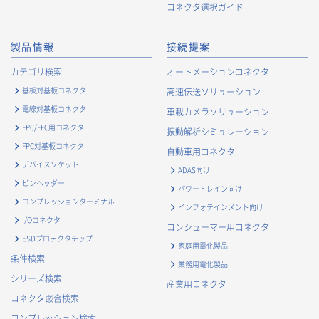
・
お客様に対するキャンペーン、イベント開催案内等の情報
コネクタ選択ガイド
提供のため
・
市場調査・データ分析及び商品・サービスの企画・開発
製品情報
接続提案
等、お客様へのサービス向上のため
・
お客様の情報管理のため
カテゴリ検索
オートメーションコネクタ
・
お客様との取引の進捗状況を管理するため
基板対基板コネクタ
高速伝送ソリューション
・
お客様に対してアンケートを実施するため
電線対基板コネクタ
車載カメラソリューション
・
お客様からのお問合せに対して対応するため
FPC/FFC用コネクタ
振動解析シミュレーション
・
マーケティング調査及び分析のため
FPC対基板コネクタ
自動車用コネクタ
お取引先および業務上関係する他社・団体・官公庁の方に関す
デバイスソケット
ADAS向け
る個人情報
ピンヘッダー
パワートレイン向け
・
お問い合わせ対応、商談、打合せ等業務上必要な対応およ
コンプレッションターミナル
インフォテインメント向け
び連絡のため
I/Oコネクタ
コンシューマー用コネクタ
・
契約の履行または事業上必要な取引先情報の管理のため
ESDプロテクタチップ
家庭用電化製品
・
当社事業および取引に関するアンケート調査等への協力依
条件検索
業務用電化製品
頼のご連絡のため
シリーズ検索
産業用コネクタ
・
官公庁・各種業界団体等への報告・届出のため
コネクタ嵌合検索
株主に関する個人情報
コンプレッション検索