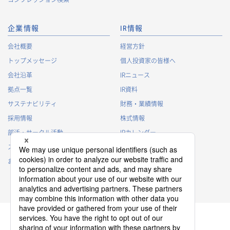
・
法令に基づく株主管理のため
・
株主への諸連絡・資料送達のため
企業情報
IR情報
採用応募者に関する個人情報
会社概要
経営方針
・
採用応募者への採用情報の発信のため
トップメッセージ
個人投資家の皆様へ
・
採用選考のため
会社沿革
IRニュース
・
当社における採用業務管理のため
拠点一覧
IR資料
・
その他、法令の定め、または法的権限のある当局の法令に
サステナビリティ
財務・業績情報
基づく命令・指導等に従った対応
採用情報
株式情報
退職者から取得した個人情報
部活・サークル活動
IRカレンダー
・
退職後の連絡
スポンサー活動
IRに関するよくあるご質問
・
その他、法令の定め、または法的権限のある当局の法令に
基づく命令・指導等に従った対応
お問い合わせ
IRポリシー
免責事項
3.
個人情報の第三者提供について
当社は、以下の場合を除き、個人情報を第三者に提供すること
はございません。
(1)
事前にご本人の同意を得ている場合