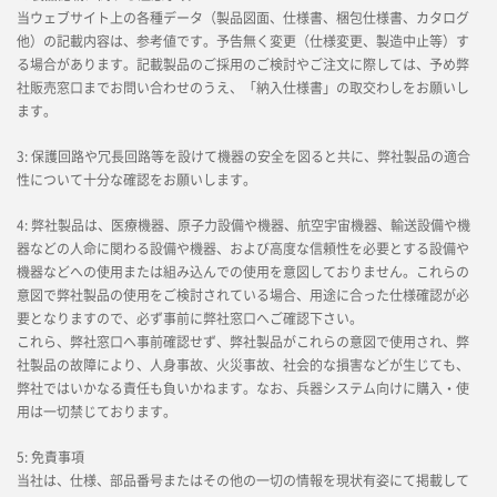
当ウェブサイト上の各種データ（製品図面、仕様書、梱包仕様書、カタログ
他）の記載内容は、参考値です。予告無く変更（仕様変更、製造中止等）す
る場合があります。記載製品のご採用のご検討やご注文に際しては、予め弊
社販売窓口までお問い合わせのうえ、「納入仕様書」の取交わしをお願いし
ます。
3: 保護回路や冗長回路等を設けて機器の安全を図ると共に、弊社製品の適合
性について十分な確認をお願いします。
4: 弊社製品は、医療機器、原子力設備や機器、航空宇宙機器、輸送設備や機
器などの人命に関わる設備や機器、および高度な信頼性を必要とする設備や
機器などへの使用または組み込んでの使用を意図しておりません。これらの
意図で弊社製品の使用をご検討されている場合、用途に合った仕様確認が必
要となりますので、必ず事前に弊社窓口へご確認下さい。
これら、弊社窓口へ事前確認せず、弊社製品がこれらの意図で使用され、弊
社製品の故障により、人身事故、火災事故、社会的な損害などが生じても、
弊社ではいかなる責任も負いかねます。なお、兵器システム向けに購入・使
用は一切禁じております。
5: 免責事項
当社は、仕様、部品番号またはその他の一切の情報を現状有姿にて掲載して