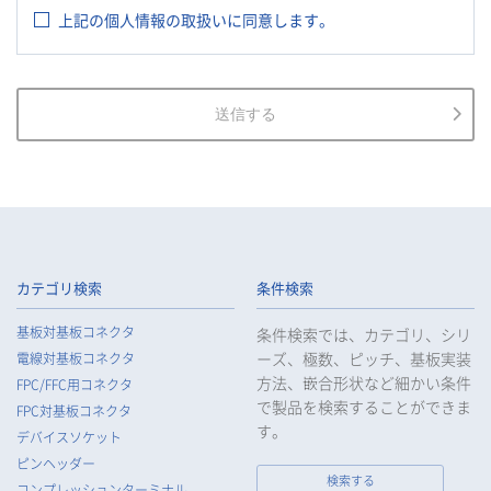
上記の個人情報の取扱いに同意します。
2.
当社は、お客様等の個人情報を適正に取得し、法令で不要とさ
れている場合を除き、お客様等の個人情報の利用目的を通知又
は公表し、利用目的の範囲内において使用いたします。
3.
当社は、お客様等の個人データについて、不正アクセス、漏え
送信する
い、滅失又は毀損等の防止に努め、個人データの管理のために
必要な組織的、人的、物理的及び技術的安全管理措置を講じま
す。
4.
当社は、従業者が個人データの重要性を理解し、個人データを
適切に取り扱うよう教育し、従業者にお客様等の個人データを
取り扱わせる場合には、お客様等の個人データの安全管理が図
られるよう、必要かつ適切な監督を行います。
カテゴリ検索
条件検索
5.
当社がお客様等の個人データの取扱いを委託する場合は、お客
基板対基板コネクタ
条件検索では、カテゴリ、シリ
様等の個人データの安全管理が図られるよう必要かつ適切な監
ーズ、極数、ピッチ、基板実装
電線対基板コネクタ
督を行います。
方法、嵌合形状など細かい条件
FPC/FFC用コネクタ
6.
当社は、法令で例外として定められている場合を除き、お客様
で製品を検索することができま
FPC対基板コネクタ
等の個人データをあらかじめ、ご本人の同意を得ることなく第
す。
デバイスソケット
三者に提供することはいたしません。
ピンヘッダー
7.
当社は、法令で不要とされている場合を除き、第三者に個人デ
検索する
コンプレッションターミナル