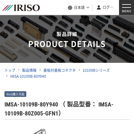
ログイン
日本語
製品詳細
PRODUCT DETAILS
トップ
製品情報
基板対基板コネクタ
10109Bシリーズ
IMSA-10109B-80Y940
Web購入可能
IMSA-10109B-80Y940
（ 製品型番： IMSA-
10109B-80Z005-GFN1）