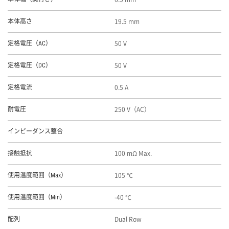
19.5 mm
本体高さ
50 V
定格電圧（AC）
50 V
定格電圧（DC）
0.5 A
定格電流
250 V（AC）
耐電圧
インピーダンス整合
100 mΩ Max.
接触抵抗
105 ℃
使用温度範囲（Max）
-40 ℃
使用温度範囲（Min）
Dual Row
配列