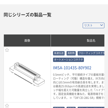
同じシリーズの製品一覧
画像
製品名
高速伝送
高耐熱
フローティングコネクタ
オートメーションコネクタ
IMSA-10143S-80Y902
0.5mmピッチ、平行接続タイプの基板対基板
ローティング（可動）構造を備え、XY方向に0.
向には0.5mmの有効嵌合長を有します。また
は最高25.0Gbps※の高速伝送を実現しまし
ッチ幅を超えた可動量を両立した「ハイブリ
す。固定金具機能を兼ねた、電源用端子をコ
しています。 ※「OIF CEI-28G-SR」規格で