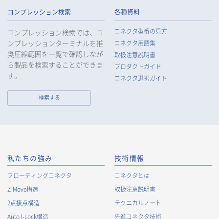
コンプレッション検索
各種資料
1.
個人情報の取得
コネクタ型番の見方
コンプレッション検索では、コ
当社は、当社サービスの提供にあたり、お客様等の氏名、住
ンプレッションターミナルを推
コネクタ用語集
所、電話番号、電子メールアドレス、勤務先情報（所属会社
奨圧縮範囲を一覧で確認しなが
名、所属部署名、役職、住所、電話（FAX）番号等）、性別、銀
取扱注意説明書
ら製品を検索することができま
行口座情報等の個人情報を取得します。当社は、適正に個人情
プロダクトガイド
報を取得し、偽りその他不正の手段により取得することはいた
す。
コネクタ選択ガイド
しません。
なお、当社は、Cookieおよびその他のトラッキング技術（例え
検索する
ばWebビーコン）を使用して、IPアドレス等の識別子を含む、
お客様等の当ウェブサイトにおけるアクセス履歴および利用状
況に関する情報（以下、Cookie情報といいます）を収集してお
ります。Cookie情報は、当社が保有する会員サービスのお客様
の個人情報と紐づけられる場合があります。個人情報と紐づけ
られる場合のCookie情報は、後掲及びCookieポリシーに従って
私たちの強み
技術情報
取り扱います。
https://www.irisoele.com/jp/cookie/
フローティングコネクタ
コネクタとは
Z-Move構造
取扱注意説明書
2.
個人情報の利用目的
2点接点構造
テクニカルノート
当社が取得する個人情報の利用目的は、次の通りです。当社
Auto I-Lock構造
先進コネクタ技術
は、次の利用目的を、関連性を有すると合理的に認められる範