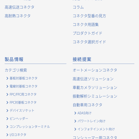
囲で変更することがあり、変更した場合には、変更された利用
高速伝送コネクタ
コラム
目的について、ご本人に通知又は公表します。
高耐熱コネクタ
コネクタ型番の見方
お客様に関する情報
コネクタ用語集
・
お客様に対する当社製品のご案内のため
プロダクトガイド
・
お客様に対するキャンペーン、イベント開催案内等の情報
コネクタ選択ガイド
提供のため
・
市場調査・データ分析及び商品・サービスの企画・開発
製品情報
接続提案
等、お客様へのサービス向上のため
・
お客様の情報管理のため
カテゴリ検索
オートメーションコネクタ
・
お客様との取引の進捗状況を管理するため
基板対基板コネクタ
高速伝送ソリューション
・
お客様に対してアンケートを実施するため
電線対基板コネクタ
車載カメラソリューション
・
お客様からのお問合せに対して対応するため
FPC/FFC用コネクタ
振動解析シミュレーション
・
マーケティング調査及び分析のため
FPC対基板コネクタ
自動車用コネクタ
お取引先および業務上関係する他社・団体・官公庁の方に関す
デバイスソケット
ADAS向け
る個人情報
ピンヘッダー
パワートレイン向け
・
お問い合わせ対応、商談、打合せ等業務上必要な対応およ
コンプレッションターミナル
インフォテインメント向け
び連絡のため
I/Oコネクタ
コンシューマー用コネクタ