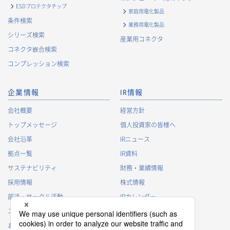
・
契約の履行または事業上必要な取引先情報の管理のため
ESDプロテクタチップ
家庭用電化製品
・
当社事業および取引に関するアンケート調査等への協力依
条件検索
業務用電化製品
頼のご連絡のため
シリーズ検索
産業用コネクタ
・
官公庁・各種業界団体等への報告・届出のため
コネクタ嵌合検索
株主に関する個人情報
コンプレッション検索
・
法令に基づく株主管理のため
・
株主への諸連絡・資料送達のため
企業情報
IR情報
採用応募者に関する個人情報
会社概要
経営方針
・
採用応募者への採用情報の発信のため
トップメッセージ
個人投資家の皆様へ
・
採用選考のため
会社沿革
IRニュース
・
当社における採用業務管理のため
拠点一覧
IR資料
・
その他、法令の定め、または法的権限のある当局の法令に
サステナビリティ
財務・業績情報
基づく命令・指導等に従った対応
採用情報
株式情報
退職者から取得した個人情報
部活・サークル活動
IRカレンダー
・
退職後の連絡
スポンサー活動
IRに関するよくあるご質問
・
その他、法令の定め、または法的権限のある当局の法令に
基づく命令・指導等に従った対応
お問い合わせ
IRポリシー