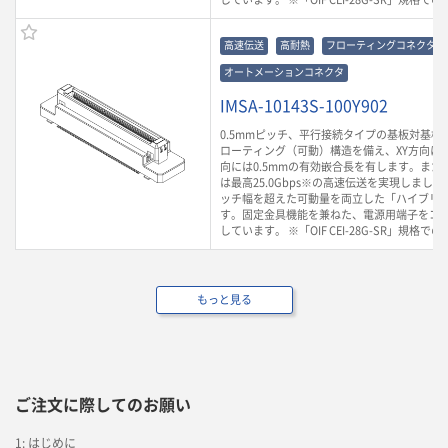
高速伝送
高耐熱
フローティングコネクタ
オートメーションコネクタ
IMSA-10143S-100Y902
0.5mmピッチ、平行接続タイプの基板対基板
ローティング（可動）構造を備え、XY方向に0.
向には0.5mmの有効嵌合長を有します。また
は最高25.0Gbps※の高速伝送を実現しまし
ッチ幅を超えた可動量を両立した「ハイブリ
す。固定金具機能を兼ねた、電源用端子をコ
しています。 ※「OIF CEI-28G-SR」規格で
もっと見る
ご注文に際してのお願い
1: はじめに