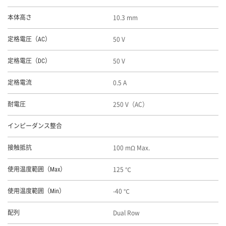
10.3 mm
本体高さ
50 V
定格電圧（AC）
50 V
定格電圧（DC）
0.5 A
定格電流
250 V（AC）
耐電圧
インピーダンス整合
100 mΩ Max.
接触抵抗
125 ℃
使用温度範囲（Max）
-40 ℃
使用温度範囲（Min）
Dual Row
配列