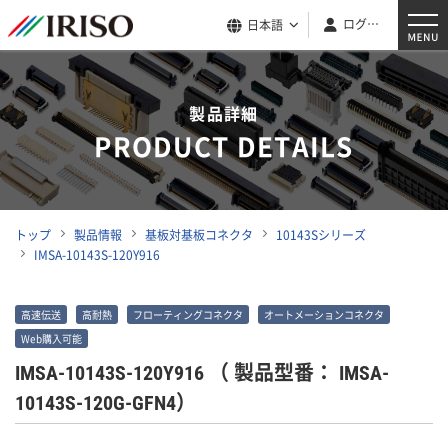
ログイン
日本語
製品詳細
PRODUCT DETAILS
トップ
製品情報
基板対基板コネクタ
10143Sシリーズ
IMSA-10143S-120Y916
高速伝送
高耐熱
フローティングコネクタ
オートメーションコネクタ
Web購入可能
IMSA-10143S-120Y916
（ 製品型番： IMSA-
10143S-120G-GFN4）