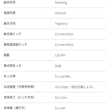
Stacking
嵌合形状
Vertical
実装形態
TopEntry
嵌合方向
0.5 mm Pitch
嵌合部ピッチ
0.5 mm Pitch
基板実装部ピッチ
120 Pin
極数
Gold
接点部めっき
0.1 μm Min.
めっき厚
25.0 Gbps（自社定義による）
伝送速度（代表参考値）
42.2 mm
本体長さ（ピッチ方向）
9.1 mm
本体幅（奥行き）