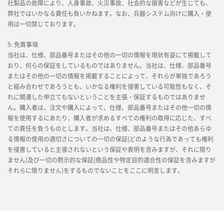
社製品の故障により、人身事故、火災事故、社会的な損害などが生じても、
弊社ではいかなる責任も負いかねます。なお、兵器システム向けに購入・使
用は一切禁じております。
5: 免責事項
当社は、仕様、部品番号またはその他の一切の情報を現状有姿にて掲載して
おり、何らの保証をしているものではありません。当社は、仕様、部品番号
またはその他の一切の情報を掲載することによって、それらが単独であろう
と組み合わせであろうとも、いかなる権利を侵害している可能性もなく、そ
れに関連した申立てもないということを主張・保証するものではありませ
ん。購入者は、注文や購入によって、仕様、部品番号またはその他一切の情
報を使用するにあたり、購入者が求めるすべての権利の取得に応じた、すべ
ての責任を負うものとします。当社は、仕様、部品番号またはその他あらゆ
る情報の使用の適切さについての一切の保証(どのような行為であっても権利
を侵害していると主張されないという保証や表明を含みますが、それに限り
ません)及び一切の黙示的な保証(商品性や特定目的適合性の保証を含みますが
それらに限りません)をするものでないことをここに明言します。