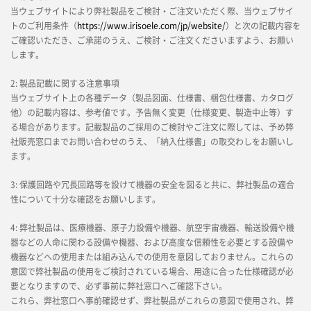
当ウェブサイトにより弊社製品をご検討・ご注文いただく際、当ウェブサイ
トのご利用条件（
https://www.irisoele.com/jp/website/
）と次の記載内容を
ご確認いただき、ご承諾のうえ、ご検討・ご注文くださいますよう、お願い
します。
2: 製品記載に関する注意事項
当ウェブサイト上の各種データ（製品図面、仕様書、梱包仕様書、カタログ
他）の記載内容は、参考値です。予告無く変更（仕様変更、製造中止等）す
る場合があります。記載製品のご採用のご検討やご注文に際しては、予め弊
社販売窓口までお問い合わせのうえ、「納入仕様書」の取交わしをお願いし
ます。
3: 保護回路や冗長回路等を設けて機器の安全を図ると共に、弊社製品の適合
性について十分な確認をお願いします。
4: 弊社製品は、医療機器、原子力設備や機器、航空宇宙機器、輸送設備や機
器などの人命に関わる設備や機器、および高度な信頼性を必要とする設備や
機器などへの使用または組み込んでの使用を意図しておりません。これらの
意図で弊社製品の使用をご検討されている場合、用途に合った仕様確認が必
要となりますので、必ず事前に弊社窓口へご確認下さい。
これら、弊社窓口へ事前確認せず、弊社製品がこれらの意図で使用され、弊