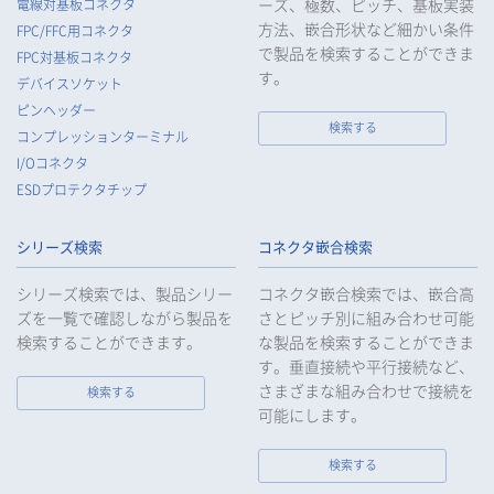
ーズ、極数、ピッチ、基板実装
電線対基板コネクタ
督を行います。
方法、嵌合形状など細かい条件
FPC/FFC用コネクタ
6.
当社は、法令で例外として定められている場合を除き、お客様
で製品を検索することができま
FPC対基板コネクタ
等の個人データをあらかじめ、ご本人の同意を得ることなく第
す。
デバイスソケット
三者に提供することはいたしません。
ピンヘッダー
7.
当社は、法令で不要とされている場合を除き、第三者に個人デ
検索する
コンプレッションターミナル
ータを提供したとき、又は受けたときは、法令で定められた確
I/Oコネクタ
認・記録義務を適正に履行いたします。
ESDプロテクタチップ
8.
当社は、匿名加工情報を作成する場合は、法令で定められた基
準を遵守し、適切な安全管理措置を実施します。
シリーズ検索
コネクタ嵌合検索
9.
当社は、個人情報の漏えい等の事故が発生した場合は、お客様
等の保護を最優先する考えのもと、被害を最小限にとどめるた
シリーズ検索では、製品シリー
コネクタ嵌合検索では、嵌合高
めに合理的な範囲で速やかに対応し、再発防止に向けた取り組
ズを一覧で確認しながら製品を
さとピッチ別に組み合わせ可能
みを行います。
検索することができます。
な製品を検索することができま
す。垂直接続や平行接続など、
10.
当社は、個人情報報保護のための管理体制および取り組みを継
続的に見直し、定期的に評価を実施し、その改善に努めてまい
さまざまな組み合わせで接続を
検索する
ります。
可能にします。
検索する
個人情報の取扱いについて