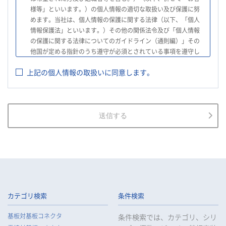
様等」といいます。）の個人情報の適切な取扱い及び保護に努
めます。当社は、個人情報の保護に関する法律（以下、「個人
情報保護法」といいます。）その他の関係法令及び「個人情報
の保護に関する法律についてのガイドライン（通則編）」その
他国が定める指針のうち遵守が必須とされている事項を遵守し
て、個人情報の適切な取扱いを行います。
上記の個人情報の取扱いに同意します。
2.
当社は、お客様等の個人情報を適正に取得し、法令で不要とさ
れている場合を除き、お客様等の個人情報の利用目的を通知又
は公表し、利用目的の範囲内において使用いたします。
3.
当社は、お客様等の個人データについて、不正アクセス、漏え
送信する
い、滅失又は毀損等の防止に努め、個人データの管理のために
必要な組織的、人的、物理的及び技術的安全管理措置を講じま
す。
4.
当社は、従業者が個人データの重要性を理解し、個人データを
適切に取り扱うよう教育し、従業者にお客様等の個人データを
取り扱わせる場合には、お客様等の個人データの安全管理が図
られるよう、必要かつ適切な監督を行います。
カテゴリ検索
条件検索
5.
当社がお客様等の個人データの取扱いを委託する場合は、お客
基板対基板コネクタ
条件検索では、カテゴリ、シリ
様等の個人データの安全管理が図られるよう必要かつ適切な監