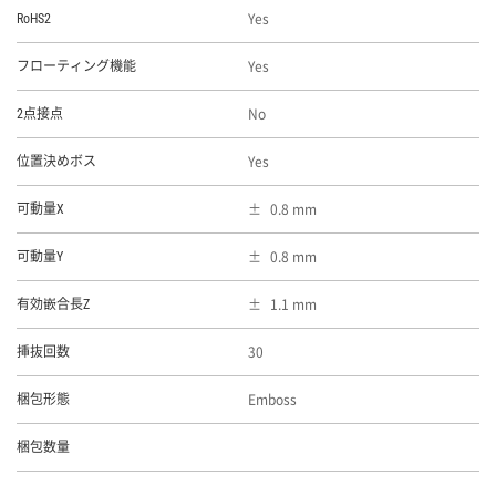
Yes
RoHS2
Yes
フローティング機能
No
2点接点
Yes
位置決めボス
0.8 mm
可動量X
0.8 mm
可動量Y
1.1 mm
有効嵌合長Z
30
挿抜回数
Emboss
梱包形態
梱包数量