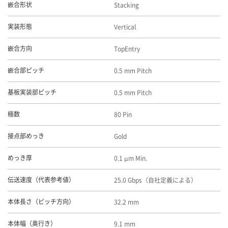
Stacking
嵌合形状
Vertical
実装形態
TopEntry
嵌合方向
0.5 mm Pitch
嵌合部ピッチ
0.5 mm Pitch
基板実装部ピッチ
80 Pin
極数
Gold
接点部めっき
0.1 μm Min.
めっき厚
25.0 Gbps（自社定義による）
伝送速度（代表参考値）
32.2 mm
本体長さ（ピッチ方向）
9.1 mm
本体幅（奥行き）