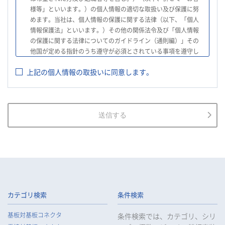
様等」といいます。）の個人情報の適切な取扱い及び保護に努
めます。当社は、個人情報の保護に関する法律（以下、「個人
情報保護法」といいます。）その他の関係法令及び「個人情報
の保護に関する法律についてのガイドライン（通則編）」その
他国が定める指針のうち遵守が必須とされている事項を遵守し
て、個人情報の適切な取扱いを行います。
上記の個人情報の取扱いに同意します。
2.
当社は、お客様等の個人情報を適正に取得し、法令で不要とさ
れている場合を除き、お客様等の個人情報の利用目的を通知又
は公表し、利用目的の範囲内において使用いたします。
3.
当社は、お客様等の個人データについて、不正アクセス、漏え
送信する
い、滅失又は毀損等の防止に努め、個人データの管理のために
必要な組織的、人的、物理的及び技術的安全管理措置を講じま
す。
4.
当社は、従業者が個人データの重要性を理解し、個人データを
適切に取り扱うよう教育し、従業者にお客様等の個人データを
取り扱わせる場合には、お客様等の個人データの安全管理が図
られるよう、必要かつ適切な監督を行います。
カテゴリ検索
条件検索
5.
当社がお客様等の個人データの取扱いを委託する場合は、お客
基板対基板コネクタ
条件検索では、カテゴリ、シリ
様等の個人データの安全管理が図られるよう必要かつ適切な監