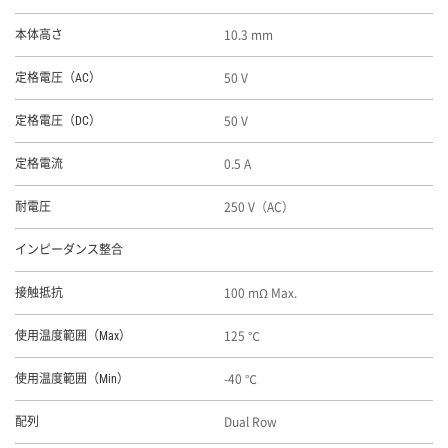
10.3 mm
本体高さ
50 V
定格電圧（AC）
50 V
定格電圧（DC）
0.5 A
定格電流
250 V（AC）
耐電圧
インピーダンス整合
100 mΩ Max.
接触抵抗
125 ℃
使用温度範囲（Max）
-40 ℃
使用温度範囲（Min）
Dual Row
配列