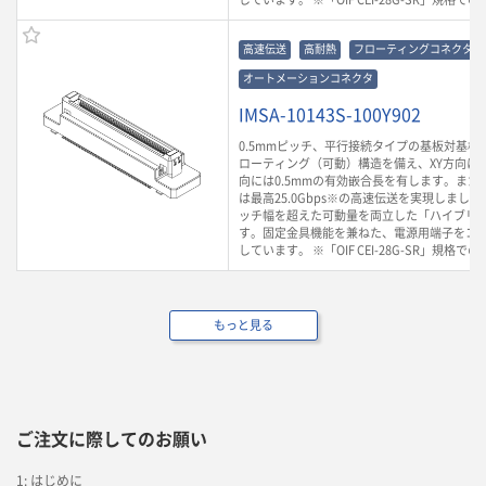
高速伝送
高耐熱
フローティングコネクタ
オートメーションコネクタ
IMSA-10143S-100Y902
0.5mmピッチ、平行接続タイプの基板対基板
ローティング（可動）構造を備え、XY方向に0.
向には0.5mmの有効嵌合長を有します。また
は最高25.0Gbps※の高速伝送を実現しまし
ッチ幅を超えた可動量を両立した「ハイブリ
す。固定金具機能を兼ねた、電源用端子をコ
しています。 ※「OIF CEI-28G-SR」規格で
もっと見る
ご注文に際してのお願い
1: はじめに