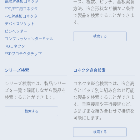
ーズ、極数、ピッチ、基板実装
電線対基板コネクタ
督を行います。
方法、嵌合形状など細かい条件
FPC/FFC用コネクタ
6.
当社は、法令で例外として定められている場合を除き、お客様
で製品を検索することができま
FPC対基板コネクタ
等の個人データをあらかじめ、ご本人の同意を得ることなく第
す。
デバイスソケット
三者に提供することはいたしません。
ピンヘッダー
7.
当社は、法令で不要とされている場合を除き、第三者に個人デ
検索する
コンプレッションターミナル
ータを提供したとき、又は受けたときは、法令で定められた確
I/Oコネクタ
認・記録義務を適正に履行いたします。
ESDプロテクタチップ
8.
当社は、匿名加工情報を作成する場合は、法令で定められた基
準を遵守し、適切な安全管理措置を実施します。
シリーズ検索
コネクタ嵌合検索
9.
当社は、個人情報の漏えい等の事故が発生した場合は、お客様
等の保護を最優先する考えのもと、被害を最小限にとどめるた
シリーズ検索では、製品シリー
コネクタ嵌合検索では、嵌合高
めに合理的な範囲で速やかに対応し、再発防止に向けた取り組
ズを一覧で確認しながら製品を
さとピッチ別に組み合わせ可能
みを行います。
検索することができます。
な製品を検索することができま
す。垂直接続や平行接続など、
10.
当社は、個人情報報保護のための管理体制および取り組みを継
続的に見直し、定期的に評価を実施し、その改善に努めてまい
さまざまな組み合わせで接続を
検索する
ります。
可能にします。
検索する
個人情報の取扱いについて