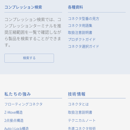
コンプレッション検索
各種資料
1.
個人情報の取得
コネクタ型番の見方
コンプレッション検索では、コ
当社は、当社サービスの提供にあたり、お客様等の氏名、住
ンプレッションターミナルを推
コネクタ用語集
所、電話番号、電子メールアドレス、勤務先情報（所属会社
奨圧縮範囲を一覧で確認しなが
名、所属部署名、役職、住所、電話（FAX）番号等）、性別、銀
取扱注意説明書
ら製品を検索することができま
行口座情報等の個人情報を取得します。当社は、適正に個人情
プロダクトガイド
報を取得し、偽りその他不正の手段により取得することはいた
す。
コネクタ選択ガイド
しません。
なお、当社は、Cookieおよびその他のトラッキング技術（例え
検索する
ばWebビーコン）を使用して、IPアドレス等の識別子を含む、
お客様等の当ウェブサイトにおけるアクセス履歴および利用状
況に関する情報（以下、Cookie情報といいます）を収集してお
ります。Cookie情報は、当社が保有する会員サービスのお客様
の個人情報と紐づけられる場合があります。個人情報と紐づけ
られる場合のCookie情報は、後掲及びCookieポリシーに従って
私たちの強み
技術情報
取り扱います。
https://www.irisoele.com/jp/cookie/
フローティングコネクタ
コネクタとは
Z-Move構造
取扱注意説明書
2.
個人情報の利用目的
2点接点構造
テクニカルノート
当社が取得する個人情報の利用目的は、次の通りです。当社
Auto I-Lock構造
先進コネクタ技術
は、次の利用目的を、関連性を有すると合理的に認められる範