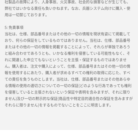
社製品の故障により、人身事故、火災事故、社会的な損害などが生じても、
弊社ではいかなる責任も負いかねます。なお、兵器システム向けに購入・使
用は一切禁じております。
5: 免責事項
当社は、仕様、部品番号またはその他の一切の情報を現状有姿にて掲載して
おり、何らの保証をしているものではありません。当社は、仕様、部品番号
またはその他の一切の情報を掲載することによって、それらが単独であろう
と組み合わせであろうとも、いかなる権利を侵害している可能性もなく、そ
れに関連した申立てもないということを主張・保証するものではありませ
ん。購入者は、注文や購入によって、仕様、部品番号またはその他一切の情
報を使用するにあたり、購入者が求めるすべての権利の取得に応じた、すべ
ての責任を負うものとします。当社は、仕様、部品番号またはその他あらゆ
る情報の使用の適切さについての一切の保証(どのような行為であっても権利
を侵害していると主張されないという保証や表明を含みますが、それに限り
ません)及び一切の黙示的な保証(商品性や特定目的適合性の保証を含みますが
それらに限りません)をするものでないことをここに明言します。