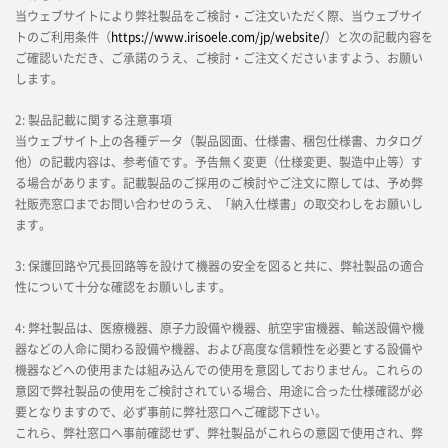
当ウェブサイトにより弊社製品をご検討・ご注文いただく際、当ウェブサイ
トのご利用条件（
https://www.irisoele.com/jp/website/
）と次の記載内容を
ご確認いただき、ご承諾のうえ、ご検討・ご注文くださいますよう、お願い
します。
2: 製品記載に関する注意事項
当ウェブサイト上の各種データ（製品図面、仕様書、梱包仕様書、カタログ
他）の記載内容は、参考値です。予告無く変更（仕様変更、製造中止等）す
る場合があります。記載製品のご採用のご検討やご注文に際しては、予め弊
社販売窓口までお問い合わせのうえ、「納入仕様書」の取交わしをお願いし
ます。
3: 保護回路や冗長回路等を設けて機器の安全を図ると共に、弊社製品の適合
性について十分な確認をお願いします。
4: 弊社製品は、医療機器、原子力設備や機器、航空宇宙機器、輸送設備や機
器などの人命に関わる設備や機器、および高度な信頼性を必要とする設備や
機器などへの使用または組み込んでの使用を意図しておりません。これらの
意図で弊社製品の使用をご検討されている場合、用途に合った仕様確認が必
要となりますので、必ず事前に弊社窓口へご確認下さい。
これら、弊社窓口へ事前確認せず、弊社製品がこれらの意図で使用され、弊