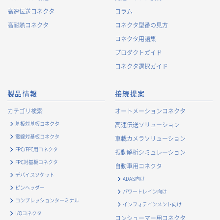
囲で変更することがあり、変更した場合には、変更された利用
高速伝送コネクタ
コラム
目的について、ご本人に通知又は公表します。
高耐熱コネクタ
コネクタ型番の見方
お客様に関する情報
コネクタ用語集
・
お客様に対する当社製品のご案内のため
プロダクトガイド
・
お客様に対するキャンペーン、イベント開催案内等の情報
コネクタ選択ガイド
提供のため
・
市場調査・データ分析及び商品・サービスの企画・開発
製品情報
接続提案
等、お客様へのサービス向上のため
・
お客様の情報管理のため
カテゴリ検索
オートメーションコネクタ
・
お客様との取引の進捗状況を管理するため
基板対基板コネクタ
高速伝送ソリューション
・
お客様に対してアンケートを実施するため
電線対基板コネクタ
車載カメラソリューション
・
お客様からのお問合せに対して対応するため
FPC/FFC用コネクタ
振動解析シミュレーション
・
マーケティング調査及び分析のため
FPC対基板コネクタ
自動車用コネクタ
お取引先および業務上関係する他社・団体・官公庁の方に関す
デバイスソケット
ADAS向け
る個人情報
ピンヘッダー
パワートレイン向け
・
お問い合わせ対応、商談、打合せ等業務上必要な対応およ
コンプレッションターミナル
インフォテインメント向け
び連絡のため
I/Oコネクタ
コンシューマー用コネクタ