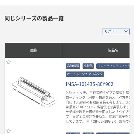
同じシリーズの製品一覧
画像
製品名
高速伝送
高耐熱
フローティングコネクタ
オートメーションコネクタ
IMSA-10143S-80Y902
0.5mmピッチ、平行接続タイプの基板対基板
ローティング（可動）構造を備え、XY方向に0.
向には0.5mmの有効嵌合長を有します。また
は最高25.0Gbps※の高速伝送を実現しまし
ッチ幅を超えた可動量を両立した「ハイブリ
す。固定金具機能を兼ねた、電源用端子をコ
しています。 ※「OIF CEI-28G-SR」規格で