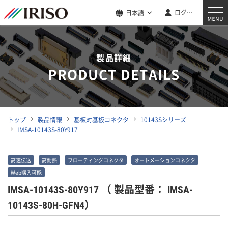
ログイン
日本語
製品詳細
PRODUCT DETAILS
トップ
製品情報
基板対基板コネクタ
10143Sシリーズ
IMSA-10143S-80Y917
高速伝送
高耐熱
フローティングコネクタ
オートメーションコネクタ
Web購入可能
IMSA-10143S-80Y917
（ 製品型番： IMSA-
10143S-80H-GFN4）