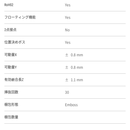
Yes
RoHS2
Yes
フローティング機能
No
2点接点
Yes
位置決めボス
0.8 mm
可動量X
0.8 mm
可動量Y
1.1 mm
有効嵌合長Z
30
挿抜回数
Emboss
梱包形態
梱包数量