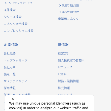
・
契約の履行または事業上必要な取引先情報の管理のため
ESDプロテクタチップ
家庭用電化製品
・
当社事業および取引に関するアンケート調査等への協力依
条件検索
業務用電化製品
頼のご連絡のため
シリーズ検索
産業用コネクタ
・
官公庁・各種業界団体等への報告・届出のため
コネクタ嵌合検索
株主に関する個人情報
コンプレッション検索
・
法令に基づく株主管理のため
・
株主への諸連絡・資料送達のため
企業情報
IR情報
採用応募者に関する個人情報
会社概要
経営方針
・
採用応募者への採用情報の発信のため
トップメッセージ
個人投資家の皆様へ
・
採用選考のため
会社沿革
IRニュース
・
当社における採用業務管理のため
拠点一覧
IR資料
・
その他、法令の定め、または法的権限のある当局の法令に
サステナビリティ
財務・業績情報
基づく命令・指導等に従った対応
採用情報
株式情報
退職者から取得した個人情報
部活・サークル活動
IRカレンダー
・
退職後の連絡
スポンサー活動
IRに関するよくあるご質問
・
その他、法令の定め、または法的権限のある当局の法令に
基づく命令・指導等に従った対応
お問い合わせ
IRポリシー