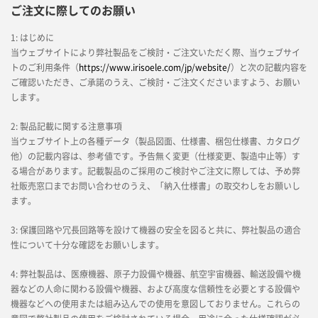
ご注文に際してのお願い
1: はじめに
当ウェブサイトにより弊社製品をご検討・ご注文いただく際、当ウェブサイ
トのご利用条件（
https://www.irisoele.com/jp/website/
）と次の記載内容を
ご確認いただき、ご承諾のうえ、ご検討・ご注文くださいますよう、お願い
します。
2: 製品記載に関する注意事項
当ウェブサイト上の各種データ（製品図面、仕様書、梱包仕様書、カタログ
他）の記載内容は、参考値です。予告無く変更（仕様変更、製造中止等）す
る場合があります。記載製品のご採用のご検討やご注文に際しては、予め弊
社販売窓口までお問い合わせのうえ、「納入仕様書」の取交わしをお願いし
ます。
3: 保護回路や冗長回路等を設けて機器の安全を図ると共に、弊社製品の適合
性について十分な確認をお願いします。
4: 弊社製品は、医療機器、原子力設備や機器、航空宇宙機器、輸送設備や機
器などの人命に関わる設備や機器、および高度な信頼性を必要とする設備や
機器などへの使用または組み込んでの使用を意図しておりません。これらの