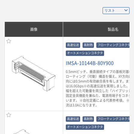
画像
製品名
高速伝送
高耐熱
フローティングコネクタ
オートメーションコネクタ
IMSA-10144B-80Y900
0.5mmピッチ、垂直接続タイプの基板対基板
ローティング（可動）構造を備え、XY方向に0.
向には0.5mmの有効嵌合長を有します。また
は16.0Gbps※の高速伝送を実現しました。
幅を超えた可動量を両立した「ハイブリッド
固定金具機能を兼ねた、電源用端子をコネク
います。 ※自社定義による代表参考値。 ※ 
流は3.0Aになります。
高速伝送
高耐熱
フローティングコネクタ
オートメーションコネクタ