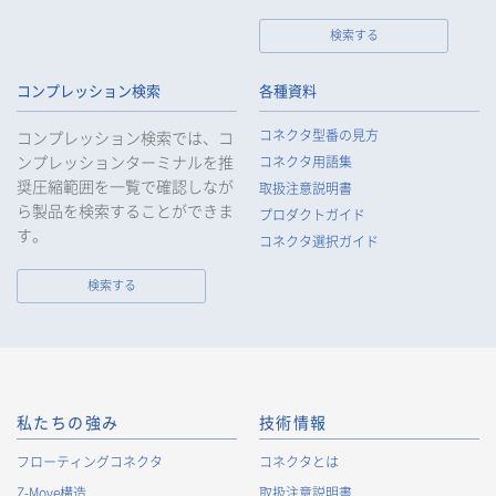
検索する
個人情報の取扱いについて
コンプレッション検索
各種資料
1.
個人情報の取得
コネクタ型番の見方
コンプレッション検索では、コ
当社は、当社サービスの提供にあたり、お客様等の氏名、住
ンプレッションターミナルを推
コネクタ用語集
所、電話番号、電子メールアドレス、勤務先情報（所属会社
奨圧縮範囲を一覧で確認しなが
名、所属部署名、役職、住所、電話（FAX）番号等）、性別、銀
取扱注意説明書
ら製品を検索することができま
行口座情報等の個人情報を取得します。当社は、適正に個人情
プロダクトガイド
報を取得し、偽りその他不正の手段により取得することはいた
す。
コネクタ選択ガイド
しません。
なお、当社は、Cookieおよびその他のトラッキング技術（例え
検索する
ばWebビーコン）を使用して、IPアドレス等の識別子を含む、
お客様等の当ウェブサイトにおけるアクセス履歴および利用状
況に関する情報（以下、Cookie情報といいます）を収集してお
ります。Cookie情報は、当社が保有する会員サービスのお客様
の個人情報と紐づけられる場合があります。個人情報と紐づけ
られる場合のCookie情報は、後掲及びCookieポリシーに従って
私たちの強み
技術情報
取り扱います。
https://www.irisoele.com/jp/cookie/
フローティングコネクタ
コネクタとは
Z-Move構造
取扱注意説明書