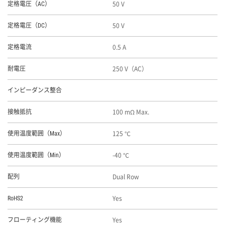
50 V
定格電圧（AC）
50 V
定格電圧（DC）
0.5 A
定格電流
250 V（AC）
耐電圧
インピーダンス整合
100 mΩ Max.
接触抵抗
125 ℃
使用温度範囲（Max）
-40 ℃
使用温度範囲（Min）
Dual Row
配列
Yes
RoHS2
Yes
フローティング機能