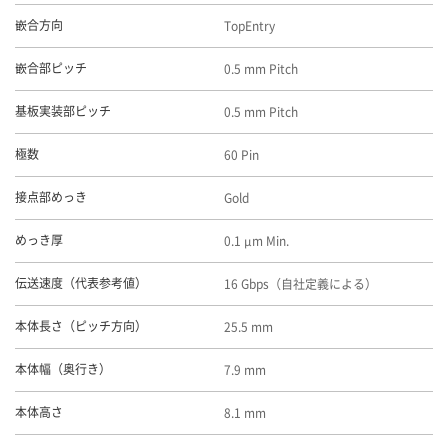
TopEntry
嵌合方向
0.5 mm Pitch
嵌合部ピッチ
0.5 mm Pitch
基板実装部ピッチ
60 Pin
極数
Gold
接点部めっき
0.1 μm Min.
めっき厚
16 Gbps（自社定義による）
伝送速度（代表参考値）
25.5 mm
本体長さ（ピッチ方向）
7.9 mm
本体幅（奥行き）
8.1 mm
本体高さ