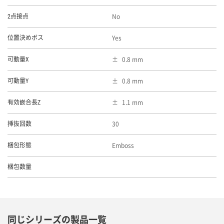
No
2点接点
Yes
位置決めボス
0.8 mm
可動量X
0.8 mm
可動量Y
1.1 mm
有効嵌合長Z
30
挿抜回数
Emboss
梱包形態
梱包数量
同じシリーズの製品一覧