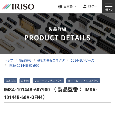
ログイン
日本語
製品詳細
PRODUCT DETAILS
トップ
製品情報
基板対基板コネクタ
10144Bシリーズ
IMSA-10144B-60Y900
高速伝送
高耐熱
フローティングコネクタ
オートメーションコネクタ
IMSA-10144B-60Y900
（ 製品型番： IMSA-
10144B-60A-GFN4）