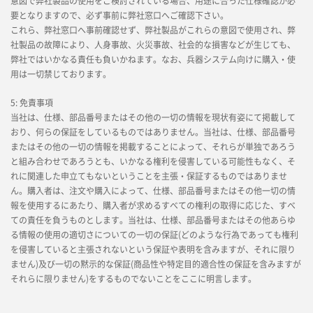
意図で弊社製品の使用をご検討されている場合、用途に合った仕様確認が必
要となりますので、必ず事前に弊社窓口へご確認下さい。
これら、弊社窓口へ事前確認せず、弊社製品がこれらの意図で使用され、弊
社製品の故障により、人身事故、火災事故、社会的な損害などが生じても、
弊社ではいかなる責任も負いかねます。なお、兵器システム向けに購入・使
用は一切禁じております。
5: 免責事項
当社は、仕様、部品番号またはその他の一切の情報を現状有姿にて掲載して
おり、何らの保証をしているものではありません。当社は、仕様、部品番号
またはその他の一切の情報を掲載することによって、それらが単独であろう
と組み合わせであろうとも、いかなる権利を侵害している可能性もなく、そ
れに関連した申立てもないということを主張・保証するものではありませ
ん。購入者は、注文や購入によって、仕様、部品番号またはその他一切の情
報を使用するにあたり、購入者が求めるすべての権利の取得に応じた、すべ
ての責任を負うものとします。当社は、仕様、部品番号またはその他あらゆ
る情報の使用の適切さについての一切の保証(どのような行為であっても権利
を侵害していると主張されないという保証や表明を含みますが、それに限り
ません)及び一切の黙示的な保証(商品性や特定目的適合性の保証を含みますが
それらに限りません)をするものでないことをここに明言します。