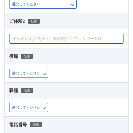
ご住所2
任意
役職
任意
職種
任意
電話番号
任意