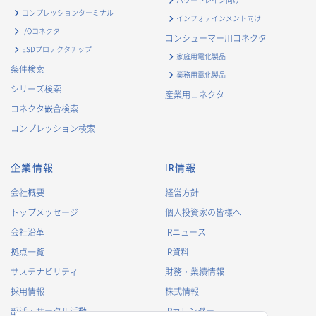
・
お問い合わせ対応、商談、打合せ等業務上必要な対応およ
コンプレッションターミナル
インフォテインメント向け
び連絡のため
I/Oコネクタ
コンシューマー用コネクタ
・
契約の履行または事業上必要な取引先情報の管理のため
ESDプロテクタチップ
家庭用電化製品
・
当社事業および取引に関するアンケート調査等への協力依
条件検索
業務用電化製品
頼のご連絡のため
シリーズ検索
産業用コネクタ
・
官公庁・各種業界団体等への報告・届出のため
コネクタ嵌合検索
株主に関する個人情報
コンプレッション検索
・
法令に基づく株主管理のため
・
株主への諸連絡・資料送達のため
企業情報
IR情報
採用応募者に関する個人情報
会社概要
経営方針
・
採用応募者への採用情報の発信のため
トップメッセージ
個人投資家の皆様へ
・
採用選考のため
会社沿革
IRニュース
・
当社における採用業務管理のため
拠点一覧
IR資料
・
その他、法令の定め、または法的権限のある当局の法令に
サステナビリティ
財務・業績情報
基づく命令・指導等に従った対応
採用情報
株式情報
退職者から取得した個人情報
部活・サークル活動
IRカレンダー