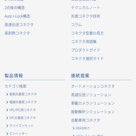
2.
個人情報の利用目的
2点接点構造
テクニカルノート
当社が取得する個人情報の利用目的は、次の通りです。当社
Auto I-Lock構造
先進コネクタ技術
は、次の利用目的を、関連性を有すると合理的に認められる範
囲で変更することがあり、変更した場合には、変更された利用
高速伝送コネクタ
コラム
目的について、ご本人に通知又は公表します。
高耐熱コネクタ
コネクタ型番の見方
お客様に関する情報
コネクタ用語集
・
お客様に対する当社製品のご案内のため
プロダクトガイド
・
お客様に対するキャンペーン、イベント開催案内等の情報
コネクタ選択ガイド
提供のため
・
市場調査・データ分析及び商品・サービスの企画・開発
製品情報
接続提案
等、お客様へのサービス向上のため
・
お客様の情報管理のため
カテゴリ検索
オートメーションコネクタ
・
お客様との取引の進捗状況を管理するため
基板対基板コネクタ
高速伝送ソリューション
・
お客様に対してアンケートを実施するため
電線対基板コネクタ
車載カメラソリューション
・
お客様からのお問合せに対して対応するため
FPC/FFC用コネクタ
振動解析シミュレーション
・
マーケティング調査及び分析のため
FPC対基板コネクタ
自動車用コネクタ
お取引先および業務上関係する他社・団体・官公庁の方に関す
デバイスソケット
ADAS向け
る個人情報
ピンヘッダー
パワートレイン向け