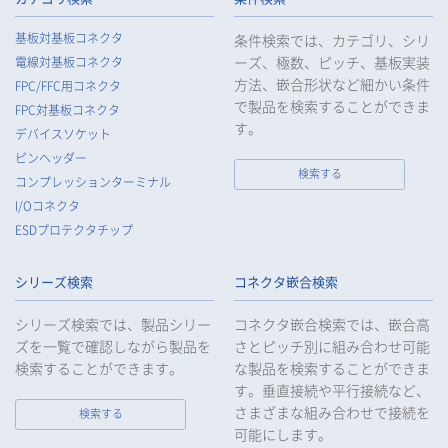
5.
当社がお客様等の個人データの取扱いを委託する場合は、お客
基板対基板コネクタ
条件検索では、カテゴリ、シリ
様等の個人データの安全管理が図られるよう必要かつ適切な監
ーズ、極数、ピッチ、基板実装
電線対基板コネクタ
督を行います。
方法、嵌合形状など細かい条件
FPC/FFC用コネクタ
6.
当社は、法令で例外として定められている場合を除き、お客様
で製品を検索することができま
FPC対基板コネクタ
等の個人データをあらかじめ、ご本人の同意を得ることなく第
す。
デバイスソケット
三者に提供することはいたしません。
ピンヘッダー
7.
当社は、法令で不要とされている場合を除き、第三者に個人デ
検索する
コンプレッションターミナル
ータを提供したとき、又は受けたときは、法令で定められた確
I/Oコネクタ
認・記録義務を適正に履行いたします。
ESDプロテクタチップ
8.
当社は、匿名加工情報を作成する場合は、法令で定められた基
準を遵守し、適切な安全管理措置を実施します。
シリーズ検索
コネクタ嵌合検索
9.
当社は、個人情報の漏えい等の事故が発生した場合は、お客様
等の保護を最優先する考えのもと、被害を最小限にとどめるた
シリーズ検索では、製品シリー
コネクタ嵌合検索では、嵌合高
めに合理的な範囲で速やかに対応し、再発防止に向けた取り組
ズを一覧で確認しながら製品を
さとピッチ別に組み合わせ可能
みを行います。
検索することができます。
な製品を検索することができま
す。垂直接続や平行接続など、
10.
当社は、個人情報報保護のための管理体制および取り組みを継
続的に見直し、定期的に評価を実施し、その改善に努めてまい
さまざまな組み合わせで接続を
検索する
ります。
可能にします。