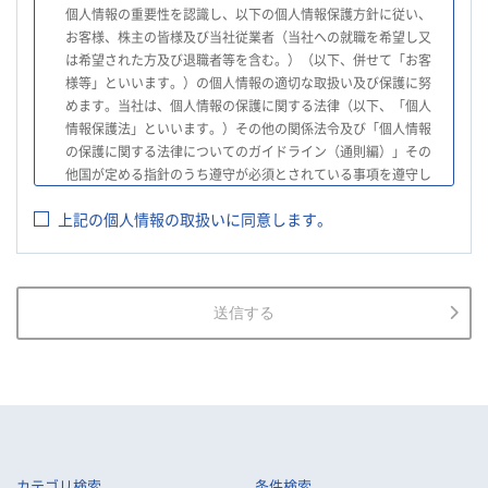
個人情報の重要性を認識し、以下の個人情報保護方針に従い、
お客様、株主の皆様及び当社従業者（当社への就職を希望し又
は希望された方及び退職者等を含む。）（以下、併せて「お客
様等」といいます。）の個人情報の適切な取扱い及び保護に努
めます。当社は、個人情報の保護に関する法律（以下、「個人
情報保護法」といいます。）その他の関係法令及び「個人情報
の保護に関する法律についてのガイドライン（通則編）」その
他国が定める指針のうち遵守が必須とされている事項を遵守し
て、個人情報の適切な取扱いを行います。
上記の個人情報の取扱いに同意します。
2.
当社は、お客様等の個人情報を適正に取得し、法令で不要とさ
れている場合を除き、お客様等の個人情報の利用目的を通知又
は公表し、利用目的の範囲内において使用いたします。
3.
当社は、お客様等の個人データについて、不正アクセス、漏え
送信する
い、滅失又は毀損等の防止に努め、個人データの管理のために
必要な組織的、人的、物理的及び技術的安全管理措置を講じま
す。
4.
当社は、従業者が個人データの重要性を理解し、個人データを
適切に取り扱うよう教育し、従業者にお客様等の個人データを
取り扱わせる場合には、お客様等の個人データの安全管理が図
られるよう、必要かつ適切な監督を行います。
カテゴリ検索
条件検索