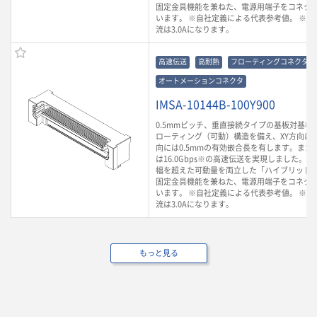
固定金具機能を兼ねた、電源用端子をコネク
います。 ※自社定義による代表参考値。 ※ 
流は3.0Aになります。
高速伝送
高耐熱
フローティングコネクタ
オートメーションコネクタ
IMSA-10144B-100Y900
0.5mmピッチ、垂直接続タイプの基板対基板
ローティング（可動）構造を備え、XY方向に0.
向には0.5mmの有効嵌合長を有します。また
は16.0Gbps※の高速伝送を実現しました。
幅を超えた可動量を両立した「ハイブリッド
固定金具機能を兼ねた、電源用端子をコネク
います。 ※自社定義による代表参考値。 ※ 
流は3.0Aになります。
もっと見る