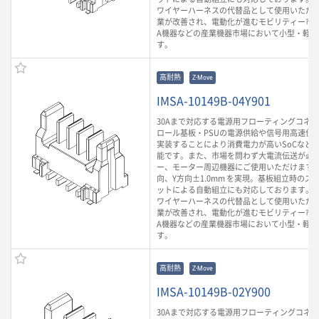
ワイヤーハーネスの代替品として使用いただ
業が改善され、電動化が進むモビリティー市場
A機器などの産業機器市場において小型・軽
す。
高耐熱
Z-Move
IMSA-10149B-04Y901
30Aまで対応する電源用フローティングコネ
ロール基板・PSUの電源供給や信号用高速伝
実装することにより消費電力が高いSoCなど
能です。また、市場を問わず大電流伝送が必
ー、モーター周辺機器にご使用いただけます。
向、Y方向±1.0mm を実現。基板組立時のズ
ットによる自動組立にも対応しております。 
ワイヤーハーネスの代替品として使用いただ
業が改善され、電動化が進むモビリティー市場
A機器などの産業機器市場において小型・軽
す。
高耐熱
Z-Move
IMSA-10149B-02Y900
30Aまで対応する電源用フローティングコネ