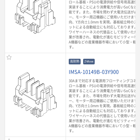
ロール基板・PSUの電源供給や信号用高速伝
実装することにより消費電力が高いSoCなど
能です。また、市場を問わず大電流伝送が必
ー、モーター周辺機器にご使用いただけます。
向、Y方向±1.0mm を実現。基板組立時のズ
ットによる自動組立にも対応しております。 
ワイヤーハーネスの代替品として使用いただ
業が改善され、電動化が進むモビリティー市場
A機器などの産業機器市場において小型・軽
す。
高耐熱
Z-Move
IMSA-10149B-03Y900
30Aまで対応する電源用フローティングコネ
ロール基板・PSUの電源供給や信号用高速伝
実装することにより消費電力が高いSoCなど
能です。また、市場を問わず大電流伝送が必
ー、モーター周辺機器にご使用いただけます。
向、Y方向±1.0mm を実現。基板組立時のズ
ットによる自動組立にも対応しております。 
ワイヤーハーネスの代替品として使用いただ
業が改善され、電動化が進むモビリティー市場
A機器などの産業機器市場において小型・軽
す。