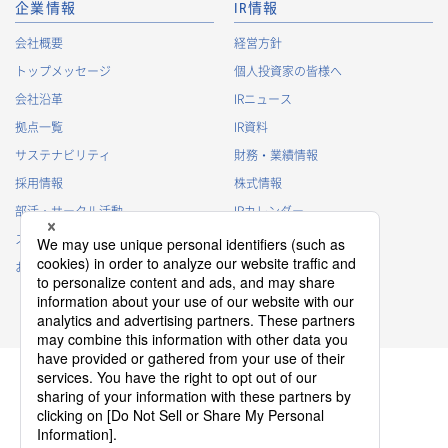
企業情報
IR情報
採用応募者に関する個人情報
会社概要
経営方針
・
採用応募者への採用情報の発信のため
トップメッセージ
個人投資家の皆様へ
・
採用選考のため
会社沿革
IRニュース
・
当社における採用業務管理のため
拠点一覧
IR資料
・
その他、法令の定め、または法的権限のある当局の法令に
サステナビリティ
財務・業績情報
基づく命令・指導等に従った対応
採用情報
株式情報
退職者から取得した個人情報
部活・サークル活動
IRカレンダー
・
退職後の連絡
スポンサー活動
IRに関するよくあるご質問
・
その他、法令の定め、または法的権限のある当局の法令に
基づく命令・指導等に従った対応
お問い合わせ
IRポリシー
免責事項
3.
個人情報の第三者提供について
当社は、以下の場合を除き、個人情報を第三者に提供すること
はございません。
(1)
事前にご本人の同意を得ている場合
(2)
利用目的の達成のため、当社が適切な監督を行う業務委託
先、当社関連会社または代理店等に提供する場合