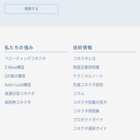
しません。
なお、当社は、Cookieおよびその他のトラッキング技術（例え
検索する
ばWebビーコン）を使用して、IPアドレス等の識別子を含む、
お客様等の当ウェブサイトにおけるアクセス履歴および利用状
況に関する情報（以下、Cookie情報といいます）を収集してお
ります。Cookie情報は、当社が保有する会員サービスのお客様
の個人情報と紐づけられる場合があります。個人情報と紐づけ
られる場合のCookie情報は、後掲及びCookieポリシーに従って
私たちの強み
技術情報
取り扱います。
https://www.irisoele.com/jp/cookie/
フローティングコネクタ
コネクタとは
Z-Move構造
取扱注意説明書
2.
個人情報の利用目的
2点接点構造
テクニカルノート
当社が取得する個人情報の利用目的は、次の通りです。当社
Auto I-Lock構造
先進コネクタ技術
は、次の利用目的を、関連性を有すると合理的に認められる範
囲で変更することがあり、変更した場合には、変更された利用
高速伝送コネクタ
コラム
目的について、ご本人に通知又は公表します。
高耐熱コネクタ
コネクタ型番の見方
お客様に関する情報
コネクタ用語集
・
お客様に対する当社製品のご案内のため
プロダクトガイド
・
お客様に対するキャンペーン、イベント開催案内等の情報
コネクタ選択ガイド
提供のため