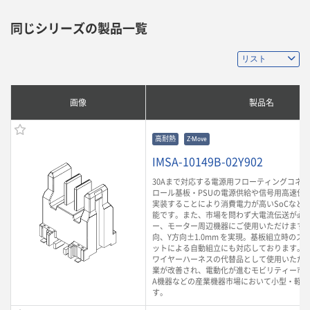
同じシリーズの製品一覧
画像
製品名
高耐熱
Z-Move
IMSA-10149B-02Y902
30Aまで対応する電源用フローティングコネ
ロール基板・PSUの電源供給や信号用高速伝
実装することにより消費電力が高いSoCなど
能です。また、市場を問わず大電流伝送が必
ー、モーター周辺機器にご使用いただけます。
向、Y方向±1.0mm を実現。基板組立時のズ
ットによる自動組立にも対応しております。 
ワイヤーハーネスの代替品として使用いただ
業が改善され、電動化が進むモビリティー市場
A機器などの産業機器市場において小型・軽
す。