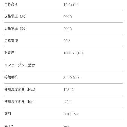
14.75 mm
本体高さ
400 V
定格電圧（AC）
400 V
定格電圧（DC）
30 A
定格電流
1000 V（AC）
耐電圧
インピーダンス整合
3 mΩ Max.
接触抵抗
125 ℃
使用温度範囲（Max）
-40 ℃
使用温度範囲（Min）
Dual Row
配列
Yes
RoHS2