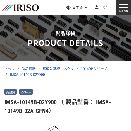
ログイン
日本語
製品詳細
PRODUCT DETAILS
トップ
製品情報
基板対基板コネクタ
10149Bシリーズ
IMSA-10149B-02Y900
高耐熱
Z-Move
IMSA-10149B-02Y900
（ 製品型番： IMSA-
10149B-02A-GFN4）