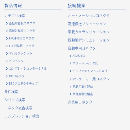
・
市場調査・データ分析及び商品・サービスの企画・開発
製品情報
接続提案
等、お客様へのサービス向上のため
・
お客様の情報管理のため
カテゴリ検索
オートメーションコネクタ
・
お客様との取引の進捗状況を管理するため
基板対基板コネクタ
高速伝送ソリューション
・
お客様に対してアンケートを実施するため
電線対基板コネクタ
車載カメラソリューション
・
お客様からのお問合せに対して対応するため
FPC/FFC用コネクタ
振動解析シミュレーション
・
マーケティング調査及び分析のため
FPC対基板コネクタ
自動車用コネクタ
お取引先および業務上関係する他社・団体・官公庁の方に関す
デバイスソケット
ADAS向け
る個人情報
ピンヘッダー
パワートレイン向け
・
お問い合わせ対応、商談、打合せ等業務上必要な対応およ
コンプレッションターミナル
インフォテインメント向け
び連絡のため
I/Oコネクタ
コンシューマー用コネクタ
・
契約の履行または事業上必要な取引先情報の管理のため
ESDプロテクタチップ
家庭用電化製品
・
当社事業および取引に関するアンケート調査等への協力依
条件検索
業務用電化製品
頼のご連絡のため
シリーズ検索
産業用コネクタ
・
官公庁・各種業界団体等への報告・届出のため
コネクタ嵌合検索
株主に関する個人情報
コンプレッション検索
・
法令に基づく株主管理のため
・
株主への諸連絡・資料送達のため