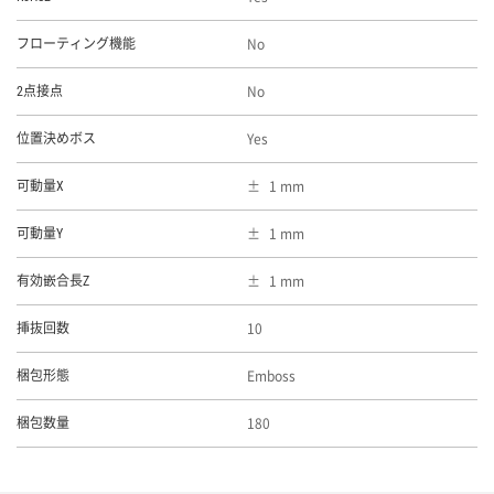
No
フローティング機能
No
2点接点
Yes
位置決めボス
1 mm
可動量X
1 mm
可動量Y
1 mm
有効嵌合長Z
10
挿抜回数
Emboss
梱包形態
180
梱包数量