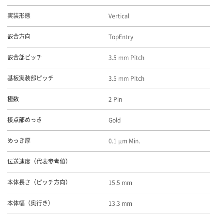
Vertical
実装形態
TopEntry
嵌合方向
3.5 mm Pitch
嵌合部ピッチ
3.5 mm Pitch
基板実装部ピッチ
2 Pin
極数
Gold
接点部めっき
0.1 μm Min.
めっき厚
伝送速度（代表参考値）
15.5 mm
本体長さ（ピッチ方向）
13.3 mm
本体幅（奥行き）