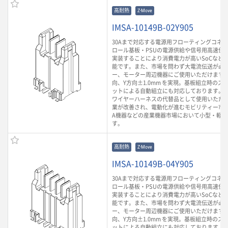
高耐熱
Z-Move
IMSA-10149B-02Y905
30Aまで対応する電源用フローティングコネ
ロール基板・PSUの電源供給や信号用高速伝
実装することにより消費電力が高いSoCなど
能です。また、市場を問わず大電流伝送が必
ー、モーター周辺機器にご使用いただけます。
向、Y方向±1.0mm を実現。基板組立時のズ
ットによる自動組立にも対応しております。 
ワイヤーハーネスの代替品として使用いただ
業が改善され、電動化が進むモビリティー市場
A機器などの産業機器市場において小型・軽
す。
高耐熱
Z-Move
IMSA-10149B-04Y905
30Aまで対応する電源用フローティングコネ
ロール基板・PSUの電源供給や信号用高速伝
実装することにより消費電力が高いSoCなど
能です。また、市場を問わず大電流伝送が必
ー、モーター周辺機器にご使用いただけます。
向、Y方向±1.0mm を実現。基板組立時のズ
ットによる自動組立にも対応しております。 