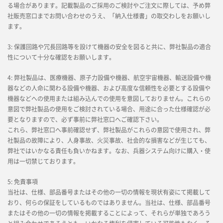
る場合があります。記載製品のご採用のご検討やご注文に際しては、予め弊
社販売窓口までお問い合わせのうえ、「納入仕様書」の取交わしをお願いし
ます。
3: 保護回路や冗長回路等を設けて機器の安全を図ると共に、弊社製品の適合
性について十分な確認をお願いします。
4: 弊社製品は、医療機器、原子力設備や機器、航空宇宙機器、輸送設備や機
器などの人命に関わる設備や機器、および高度な信頼性を必要とする設備や
機器などへの使用または組み込んでの使用を意図しておりません。これらの
意図で弊社製品の使用をご検討されている場合、用途に合った仕様確認が必
要となりますので、必ず事前に弊社窓口へご確認下さい。
これら、弊社窓口へ事前確認せず、弊社製品がこれらの意図で使用され、弊
社製品の故障により、人身事故、火災事故、社会的な損害などが生じても、
弊社ではいかなる責任も負いかねます。なお、兵器システム向けに購入・使
用は一切禁じております。
5: 免責事項
当社は、仕様、部品番号またはその他の一切の情報を現状有姿にて掲載して
おり、何らの保証をしているものではありません。当社は、仕様、部品番号
またはその他の一切の情報を掲載することによって、それらが単独であろう