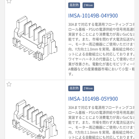
高耐熱
Z-Move
IMSA-10149B-04Y900
30Aまで対応する電源用フローティングコネ
ロール基板・PSUの電源供給や信号用高速伝
実装することにより消費電力が高いSoCなど
能です。また、市場を問わず大電流伝送が必
ー、モーター周辺機器にご使用いただけます。
向、Y方向±1.0mm を実現。基板組立時のズ
ットによる自動組立にも対応しております。 
ワイヤーハーネスの代替品として使用いただ
業が改善され、電動化が進むモビリティー市場
A機器などの産業機器市場において小型・軽
す。
高耐熱
Z-Move
IMSA-10149B-05Y900
30Aまで対応する電源用フローティングコネ
ロール基板・PSUの電源供給や信号用高速伝
実装することにより消費電力が高いSoCなど
能です。また、市場を問わず大電流伝送が必
ー、モーター周辺機器にご使用いただけます。
向、Y方向±1.0mm を実現。基板組立時のズ
ットによる自動組立にも対応しております。 