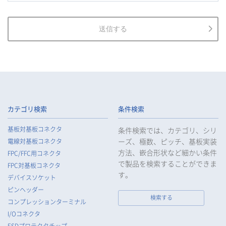
れている場合を除き、お客様等の個人情報の利用目的を通知又
は公表し、利用目的の範囲内において使用いたします。
3.
当社は、お客様等の個人データについて、不正アクセス、漏え
送信する
い、滅失又は毀損等の防止に努め、個人データの管理のために
必要な組織的、人的、物理的及び技術的安全管理措置を講じま
す。
4.
当社は、従業者が個人データの重要性を理解し、個人データを
適切に取り扱うよう教育し、従業者にお客様等の個人データを
取り扱わせる場合には、お客様等の個人データの安全管理が図
られるよう、必要かつ適切な監督を行います。
カテゴリ検索
条件検索
5.
当社がお客様等の個人データの取扱いを委託する場合は、お客
基板対基板コネクタ
条件検索では、カテゴリ、シリ
様等の個人データの安全管理が図られるよう必要かつ適切な監
ーズ、極数、ピッチ、基板実装
電線対基板コネクタ
督を行います。
方法、嵌合形状など細かい条件
FPC/FFC用コネクタ
6.
当社は、法令で例外として定められている場合を除き、お客様
で製品を検索することができま
FPC対基板コネクタ
等の個人データをあらかじめ、ご本人の同意を得ることなく第
す。
デバイスソケット
三者に提供することはいたしません。
ピンヘッダー
7.
当社は、法令で不要とされている場合を除き、第三者に個人デ
検索する
コンプレッションターミナル
ータを提供したとき、又は受けたときは、法令で定められた確
I/Oコネクタ
認・記録義務を適正に履行いたします。