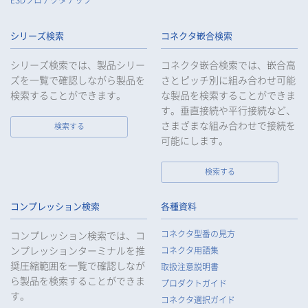
ESDプロテクタチップ
8.
当社は、匿名加工情報を作成する場合は、法令で定められた基
準を遵守し、適切な安全管理措置を実施します。
シリーズ検索
コネクタ嵌合検索
9.
当社は、個人情報の漏えい等の事故が発生した場合は、お客様
等の保護を最優先する考えのもと、被害を最小限にとどめるた
シリーズ検索では、製品シリー
コネクタ嵌合検索では、嵌合高
めに合理的な範囲で速やかに対応し、再発防止に向けた取り組
ズを一覧で確認しながら製品を
さとピッチ別に組み合わせ可能
みを行います。
検索することができます。
な製品を検索することができま
す。垂直接続や平行接続など、
10.
当社は、個人情報報保護のための管理体制および取り組みを継
続的に見直し、定期的に評価を実施し、その改善に努めてまい
さまざまな組み合わせで接続を
検索する
ります。
可能にします。
検索する
個人情報の取扱いについて
コンプレッション検索
各種資料
1.
個人情報の取得
コネクタ型番の見方
コンプレッション検索では、コ
当社は、当社サービスの提供にあたり、お客様等の氏名、住
ンプレッションターミナルを推
コネクタ用語集
所、電話番号、電子メールアドレス、勤務先情報（所属会社
奨圧縮範囲を一覧で確認しなが
名、所属部署名、役職、住所、電話（FAX）番号等）、性別、銀
取扱注意説明書
ら製品を検索することができま
行口座情報等の個人情報を取得します。当社は、適正に個人情
プロダクトガイド
報を取得し、偽りその他不正の手段により取得することはいた
す。
コネクタ選択ガイド