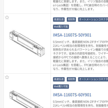
軽量化に貢献します。また、イリソ独自の自動
o I-Lock構造）を搭載し、FPC嵌合時のカ
なり、作業性が大幅に向上します。
高速伝送
高耐熱
オートメーションコネクタ
Web購入可能
IMSA-11607S-50Y901
0.5mmピッチ、垂直接続 NON-ZIFタイプのF
214レベル4相当の耐環境性を持ち、耐振動性や
耐熱性が求められるパワートレイン機器での
ネクタです。従来の内部信号接続を、ワイヤ
接続からFPCでの接続へ置換えることにより
軽量化に貢献します。また、イリソ独自の自動
o I-Lock構造）を搭載し、FPC嵌合時のカ
なり、作業性が大幅に向上します。
高速伝送
高耐熱
オートメーションコネクタ
Web購入可能
IMSA-11607S-60Y901
0.5mmピッチ、垂直接続 NON-ZIFタイプのF
214レベル4相当の耐環境性を持ち、耐振動性や