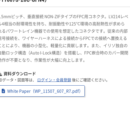
0.5mmピッチ、垂直接続 NON-ZIFタイプのFPC用コネクタ。LV214レベ
ル4相当の耐環境性を持ち、耐振動性や125℃環境の高耐熱性が求めら
れるパワートレイン機器での使用を想定したコネクタです。従来の内部
信号接続を、ワイヤーハーネスによる接続からFPCでの接続へ置換える
ことにより、機器の小型化、軽量化に貢献します。また、イリソ独自の
自動ロック構造（Auto I-Lock構造）を搭載し、FPC嵌合時のカバー開閉
動作が不要となり、作業性が大幅に向上します。
資料ダウンロード
3Dデータ・図面等は、
ログイン・会員登録
後にご確認ください。
White Paper（WP_11507_607_R7.pdf）