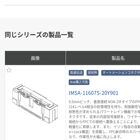
同じシリーズの製品一覧
画像
製品名
高速伝送
高耐熱
オートメーションコネクタ
Web購入可能
IMSA-11607S-20Y901
0.5mmピッチ、垂直接続 NON-ZIFタイプのF
214レベル4相当の耐環境性を持ち、耐振動性や
耐熱性が求められるパワートレイン機器での
ネクタです。従来の内部信号接続を、ワイヤ
接続からFPCでの接続へ置換えることにより
軽量化に貢献します。また、イリソ独自の自動
o I-Lock構造）を搭載し、FPC嵌合時のカ
なり、作業性が大幅に向上します。