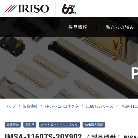
製品情報
私たちの強み
トップ
製品情報
FPC/FFC用コネクタ
11607Sシリーズ
IMSA-116
高速伝送
高耐熱
オートメーションコネクタ
Web購入可能
IMSA-11607S-20Y902
（ 製品型番： IMSA-1