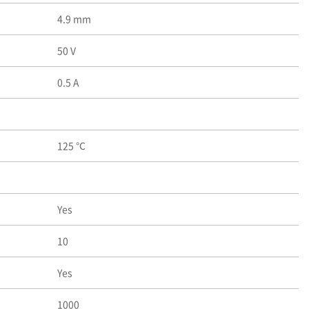
4.9 mm
50 V
0.5 A
125 ℃
Yes
10
Yes
1000