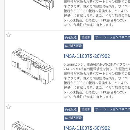
耐熱性が求められるパワートレイン機器での
ネクタです。従来の内部信号接続を、ワイヤ
接続からFPCでの接続へ置換えることにより
軽量化に貢献します。また、イリソ独自の自動
o I-Lock構造）を搭載し、FPC嵌合時のカ
なり、作業性が大幅に向上します。
高速伝送
高耐熱
オートメーションコネクタ
Web購入可能
IMSA-11607S-20Y902
0.5mmピッチ、垂直接続 NON-ZIFタイプのF
214レベル4相当の耐環境性を持ち、耐振動性や
耐熱性が求められるパワートレイン機器での
ネクタです。従来の内部信号接続を、ワイヤ
接続からFPCでの接続へ置換えることにより
軽量化に貢献します。また、イリソ独自の自動
o I-Lock構造）を搭載し、FPC嵌合時のカ
なり、作業性が大幅に向上します。
高速伝送
高耐熱
オートメーションコネクタ
Web購入可能
IMSA-11607S-30Y902