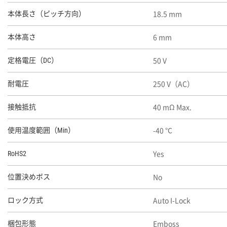
18.5 mm
本体長さ（ピッチ方向）
6 mm
本体高さ
50 V
定格電圧（DC）
250 V（AC）
耐電圧
40 mΩ Max.
接触抵抗
-40 ℃
使用温度範囲（Min）
Yes
RoHS2
No
位置決めボス
Auto I-Lock
ロック方式
Emboss
梱包形態