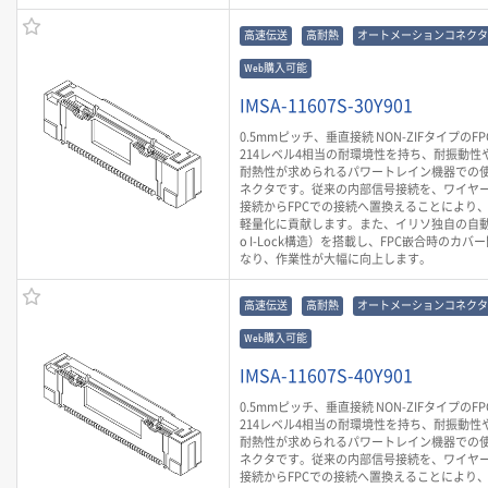
高速伝送
高耐熱
オートメーションコネクタ
Web購入可能
IMSA-11607S-30Y901
0.5mmピッチ、垂直接続 NON-ZIFタイプのF
214レベル4相当の耐環境性を持ち、耐振動性や
耐熱性が求められるパワートレイン機器での
ネクタです。従来の内部信号接続を、ワイヤ
接続からFPCでの接続へ置換えることにより
軽量化に貢献します。また、イリソ独自の自動
o I-Lock構造）を搭載し、FPC嵌合時のカ
なり、作業性が大幅に向上します。
高速伝送
高耐熱
オートメーションコネクタ
Web購入可能
IMSA-11607S-40Y901
0.5mmピッチ、垂直接続 NON-ZIFタイプのF
214レベル4相当の耐環境性を持ち、耐振動性や
耐熱性が求められるパワートレイン機器での
ネクタです。従来の内部信号接続を、ワイヤ
接続からFPCでの接続へ置換えることにより