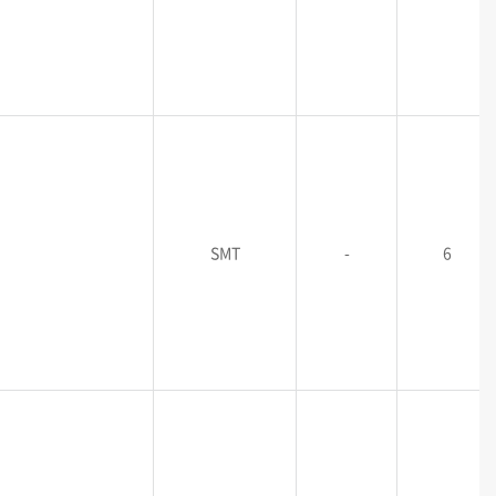
SMT
-
6