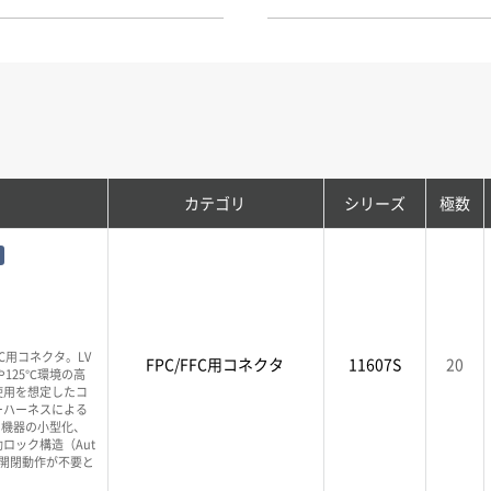
カテゴリ
シリーズ
極数
PC用コネクタ。LV
FPC/FFC用コネクタ
11607S
20
125℃環境の高
使用を想定したコ
ーハーネスによる
、機器の小型化、
ロック構造（Aut
バー開閉動作が不要と