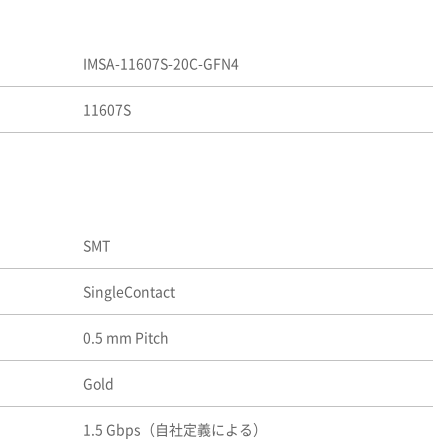
IMSA-11607S-20C-GFN4
11607S
SMT
SingleContact
0.5 mm Pitch
Gold
1.5 Gbps（自社定義による）