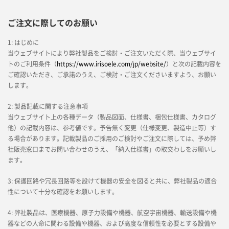
ご注文に際してのお願い
1: はじめに
当ウェブサイトにより弊社製品をご検討・ご注文いただく際、当ウェブサイ
トのご利用条件（
https://www.irisoele.com/jp/website/
）と次の記載内容を
ご確認いただき、ご承諾のうえ、ご検討・ご注文くださいますよう、お願い
します。
2: 製品記載に関する注意事項
当ウェブサイト上の各種データ（製品図面、仕様書、梱包仕様書、カタログ
他）の記載内容は、参考値です。予告無く変更（仕様変更、製造中止等）す
る場合があります。記載製品のご採用のご検討やご注文に際しては、予め弊
社販売窓口までお問い合わせのうえ、「納入仕様書」の取交わしをお願いし
ます。
3: 保護回路や冗長回路等を設けて機器の安全を図ると共に、弊社製品の適合
性について十分な確認をお願いします。
4: 弊社製品は、医療機器、原子力設備や機器、航空宇宙機器、輸送設備や機
器などの人命に関わる設備や機器、および高度な信頼性を必要とする設備や