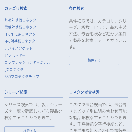
取り扱わせる場合には、お客様等の個人データの安全管理が図
られるよう、必要かつ適切な監督を行います。
カテゴリ検索
条件検索
5.
当社がお客様等の個人データの取扱いを委託する場合は、お客
基板対基板コネクタ
条件検索では、カテゴリ、シリ
様等の個人データの安全管理が図られるよう必要かつ適切な監
ーズ、極数、ピッチ、基板実装
電線対基板コネクタ
督を行います。
方法、嵌合形状など細かい条件
FPC/FFC用コネクタ
6.
当社は、法令で例外として定められている場合を除き、お客様
で製品を検索することができま
FPC対基板コネクタ
等の個人データをあらかじめ、ご本人の同意を得ることなく第
す。
デバイスソケット
三者に提供することはいたしません。
ピンヘッダー
7.
当社は、法令で不要とされている場合を除き、第三者に個人デ
検索する
コンプレッションターミナル
ータを提供したとき、又は受けたときは、法令で定められた確
I/Oコネクタ
認・記録義務を適正に履行いたします。
ESDプロテクタチップ
8.
当社は、匿名加工情報を作成する場合は、法令で定められた基
準を遵守し、適切な安全管理措置を実施します。
シリーズ検索
コネクタ嵌合検索
9.
当社は、個人情報の漏えい等の事故が発生した場合は、お客様
等の保護を最優先する考えのもと、被害を最小限にとどめるた
シリーズ検索では、製品シリー
コネクタ嵌合検索では、嵌合高
めに合理的な範囲で速やかに対応し、再発防止に向けた取り組
ズを一覧で確認しながら製品を
さとピッチ別に組み合わせ可能
みを行います。
検索することができます。
な製品を検索することができま
す。垂直接続や平行接続など、
10.
当社は、個人情報報保護のための管理体制および取り組みを継
続的に見直し、定期的に評価を実施し、その改善に努めてまい
さまざまな組み合わせで接続を
検索する