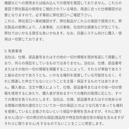
機器などへの使用または組み込んでの使用を意図しておりません。これらの
意図で弊社製品の使用をご検討されている場合、用途に合った仕様確認が必
要となりますので、必ず事前に弊社窓口へご確認下さい。
これら、弊社窓口へ事前確認せず、弊社製品がこれらの意図で使用され、弊
社製品の故障により、人身事故、火災事故、社会的な損害などが生じても、
弊社ではいかなる責任も負いかねます。なお、兵器システム向けに購入・使
用は一切禁じております。
5: 免責事項
当社は、仕様、部品番号またはその他の一切の情報を現状有姿にて掲載して
おり、何らの保証をしているものではありません。当社は、仕様、部品番号
またはその他の一切の情報を掲載することによって、それらが単独であろう
と組み合わせであろうとも、いかなる権利を侵害している可能性もなく、そ
れに関連した申立てもないということを主張・保証するものではありませ
ん。購入者は、注文や購入によって、仕様、部品番号またはその他一切の情
報を使用するにあたり、購入者が求めるすべての権利の取得に応じた、すべ
ての責任を負うものとします。当社は、仕様、部品番号またはその他あらゆ
る情報の使用の適切さについての一切の保証(どのような行為であっても権利
を侵害していると主張されないという保証や表明を含みますが、それに限り
ません)及び一切の黙示的な保証(商品性や特定目的適合性の保証を含みますが
それらに限りません)をするものでないことをここに明言します。