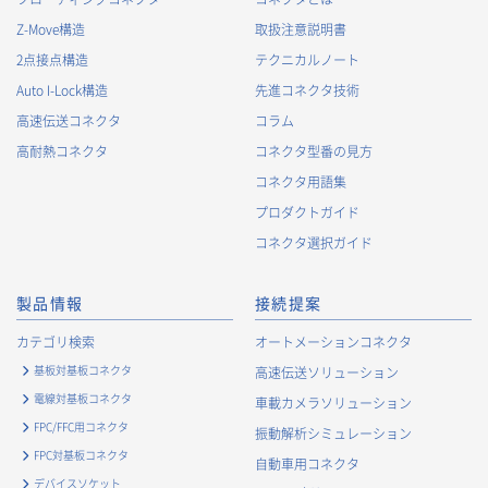
Z-Move構造
取扱注意説明書
2.
個人情報の利用目的
2点接点構造
テクニカルノート
当社が取得する個人情報の利用目的は、次の通りです。当社
Auto I-Lock構造
先進コネクタ技術
は、次の利用目的を、関連性を有すると合理的に認められる範
囲で変更することがあり、変更した場合には、変更された利用
高速伝送コネクタ
コラム
目的について、ご本人に通知又は公表します。
高耐熱コネクタ
コネクタ型番の見方
お客様に関する情報
コネクタ用語集
・
お客様に対する当社製品のご案内のため
プロダクトガイド
・
お客様に対するキャンペーン、イベント開催案内等の情報
コネクタ選択ガイド
提供のため
・
市場調査・データ分析及び商品・サービスの企画・開発
製品情報
接続提案
等、お客様へのサービス向上のため
・
お客様の情報管理のため
カテゴリ検索
オートメーションコネクタ
・
お客様との取引の進捗状況を管理するため
基板対基板コネクタ
高速伝送ソリューション
・
お客様に対してアンケートを実施するため
電線対基板コネクタ
車載カメラソリューション
・
お客様からのお問合せに対して対応するため
FPC/FFC用コネクタ
振動解析シミュレーション
・
マーケティング調査及び分析のため
FPC対基板コネクタ
自動車用コネクタ
お取引先および業務上関係する他社・団体・官公庁の方に関す
デバイスソケット