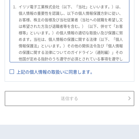
1.
イリソ電子工業株式会社（以下、「当社」といいます。）は、
個人情報の重要性を認識し、以下の個人情報保護方針に従い、
お客様、株主の皆様及び当社従業者（当社への就職を希望し又
は希望された方及び退職者等を含む。）（以下、併せて「お客
様等」といいます。）の個人情報の適切な取扱い及び保護に努
めます。当社は、個人情報の保護に関する法律（以下、「個人
情報保護法」といいます。）その他の関係法令及び「個人情報
の保護に関する法律についてのガイドライン（通則編）」その
他国が定める指針のうち遵守が必須とされている事項を遵守し
て、個人情報の適切な取扱いを行います。
上記の個人情報の取扱いに同意します。
2.
当社は、お客様等の個人情報を適正に取得し、法令で不要とさ
れている場合を除き、お客様等の個人情報の利用目的を通知又
は公表し、利用目的の範囲内において使用いたします。
3.
当社は、お客様等の個人データについて、不正アクセス、漏え
送信する
い、滅失又は毀損等の防止に努め、個人データの管理のために
必要な組織的、人的、物理的及び技術的安全管理措置を講じま
す。
4.
当社は、従業者が個人データの重要性を理解し、個人データを
適切に取り扱うよう教育し、従業者にお客様等の個人データを