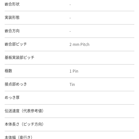
-
嵌合形状
-
実装形態
-
嵌合方向
2 mm Pitch
嵌合部ピッチ
基板実装部ピッチ
1 Pin
極数
Tin
接点部めっき
めっき厚
伝送速度（代表参考値）
本体長さ（ピッチ方向）
本体幅（奥行き）