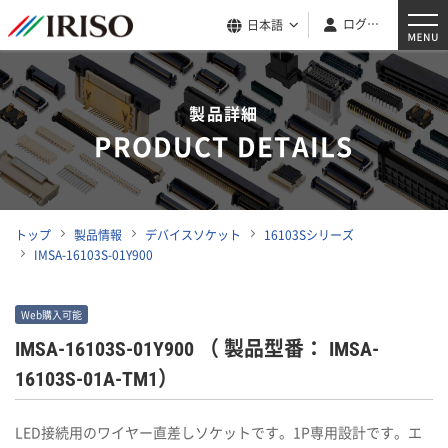
ログイン
日本語
製品詳細
PRODUCT DETAILS
トップ
製品情報
デバイスソケット
16103Sシリーズ
IMSA-16103S-01Y900
Web購入可能
IMSA-16103S-01Y900
（ 製品型番： IMSA-
16103S-01A-TM1）
LED接続用のワイヤー直差しソケットです。1P専用設計です。エ