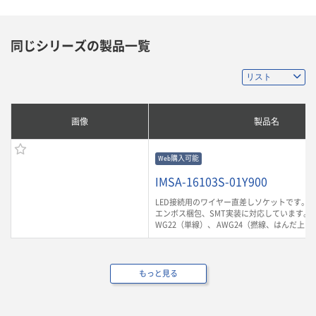
同じシリーズの製品一覧
画像
製品名
Web購入可能
IMSA-16103S-01Y900
LED接続用のワイヤー直差しソケットです。1
エンボス梱包、SMT実装に対応しています。対
WG22（単線）、 AWG24（撚線、はんだ上
もっと見る