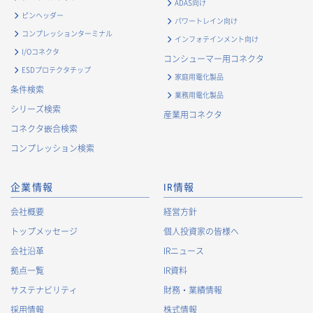
ADAS向け
る個人情報
ピンヘッダー
パワートレイン向け
・
お問い合わせ対応、商談、打合せ等業務上必要な対応およ
コンプレッションターミナル
インフォテインメント向け
び連絡のため
I/Oコネクタ
コンシューマー用コネクタ
・
契約の履行または事業上必要な取引先情報の管理のため
ESDプロテクタチップ
家庭用電化製品
・
当社事業および取引に関するアンケート調査等への協力依
条件検索
業務用電化製品
頼のご連絡のため
シリーズ検索
産業用コネクタ
・
官公庁・各種業界団体等への報告・届出のため
コネクタ嵌合検索
株主に関する個人情報
コンプレッション検索
・
法令に基づく株主管理のため
・
株主への諸連絡・資料送達のため
企業情報
IR情報
採用応募者に関する個人情報
会社概要
経営方針
・
採用応募者への採用情報の発信のため
トップメッセージ
個人投資家の皆様へ
・
採用選考のため
会社沿革
IRニュース
・
当社における採用業務管理のため
拠点一覧
IR資料
・
その他、法令の定め、または法的権限のある当局の法令に
サステナビリティ
財務・業績情報
基づく命令・指導等に従った対応
採用情報
株式情報
退職者から取得した個人情報