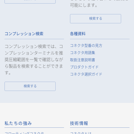
ります。
可能にします。
検索する
個人情報の取扱いについて
コンプレッション検索
各種資料
1.
個人情報の取得
コネクタ型番の見方
コンプレッション検索では、コ
当社は、当社サービスの提供にあたり、お客様等の氏名、住
ンプレッションターミナルを推
コネクタ用語集
所、電話番号、電子メールアドレス、勤務先情報（所属会社
奨圧縮範囲を一覧で確認しなが
名、所属部署名、役職、住所、電話（FAX）番号等）、性別、銀
取扱注意説明書
ら製品を検索することができま
行口座情報等の個人情報を取得します。当社は、適正に個人情
プロダクトガイド
報を取得し、偽りその他不正の手段により取得することはいた
す。
コネクタ選択ガイド
しません。
なお、当社は、Cookieおよびその他のトラッキング技術（例え
検索する
ばWebビーコン）を使用して、IPアドレス等の識別子を含む、
お客様等の当ウェブサイトにおけるアクセス履歴および利用状
況に関する情報（以下、Cookie情報といいます）を収集してお
ります。Cookie情報は、当社が保有する会員サービスのお客様
の個人情報と紐づけられる場合があります。個人情報と紐づけ
られる場合のCookie情報は、後掲及びCookieポリシーに従って
私たちの強み
技術情報
取り扱います。
https://www.irisoele.com/jp/cookie/
フローティングコネクタ
コネクタとは