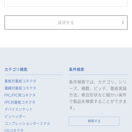
2.
当社は、お客様等の個人情報を適正に取得し、法令で不要とさ
れている場合を除き、お客様等の個人情報の利用目的を通知又
は公表し、利用目的の範囲内において使用いたします。
3.
当社は、お客様等の個人データについて、不正アクセス、漏え
送信する
い、滅失又は毀損等の防止に努め、個人データの管理のために
必要な組織的、人的、物理的及び技術的安全管理措置を講じま
す。
4.
当社は、従業者が個人データの重要性を理解し、個人データを
適切に取り扱うよう教育し、従業者にお客様等の個人データを
取り扱わせる場合には、お客様等の個人データの安全管理が図
られるよう、必要かつ適切な監督を行います。
カテゴリ検索
条件検索
5.
当社がお客様等の個人データの取扱いを委託する場合は、お客
基板対基板コネクタ
条件検索では、カテゴリ、シリ
様等の個人データの安全管理が図られるよう必要かつ適切な監
ーズ、極数、ピッチ、基板実装
電線対基板コネクタ
督を行います。
方法、嵌合形状など細かい条件
FPC/FFC用コネクタ
6.
当社は、法令で例外として定められている場合を除き、お客様
で製品を検索することができま
FPC対基板コネクタ
等の個人データをあらかじめ、ご本人の同意を得ることなく第
す。
デバイスソケット
三者に提供することはいたしません。
ピンヘッダー
7.
当社は、法令で不要とされている場合を除き、第三者に個人デ
検索する
コンプレッションターミナル
ータを提供したとき、又は受けたときは、法令で定められた確
I/Oコネクタ