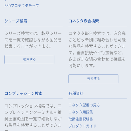
認・記録義務を適正に履行いたします。
ESDプロテクタチップ
8.
当社は、匿名加工情報を作成する場合は、法令で定められた基
準を遵守し、適切な安全管理措置を実施します。
シリーズ検索
コネクタ嵌合検索
9.
当社は、個人情報の漏えい等の事故が発生した場合は、お客様
等の保護を最優先する考えのもと、被害を最小限にとどめるた
シリーズ検索では、製品シリー
コネクタ嵌合検索では、嵌合高
めに合理的な範囲で速やかに対応し、再発防止に向けた取り組
ズを一覧で確認しながら製品を
さとピッチ別に組み合わせ可能
みを行います。
検索することができます。
な製品を検索することができま
す。垂直接続や平行接続など、
10.
当社は、個人情報報保護のための管理体制および取り組みを継
続的に見直し、定期的に評価を実施し、その改善に努めてまい
さまざまな組み合わせで接続を
検索する
ります。
可能にします。
検索する
個人情報の取扱いについて
コンプレッション検索
各種資料
1.
個人情報の取得
コネクタ型番の見方
コンプレッション検索では、コ
当社は、当社サービスの提供にあたり、お客様等の氏名、住
ンプレッションターミナルを推
コネクタ用語集
所、電話番号、電子メールアドレス、勤務先情報（所属会社
奨圧縮範囲を一覧で確認しなが
名、所属部署名、役職、住所、電話（FAX）番号等）、性別、銀
取扱注意説明書
ら製品を検索することができま
行口座情報等の個人情報を取得します。当社は、適正に個人情
プロダクトガイド
報を取得し、偽りその他不正の手段により取得することはいた