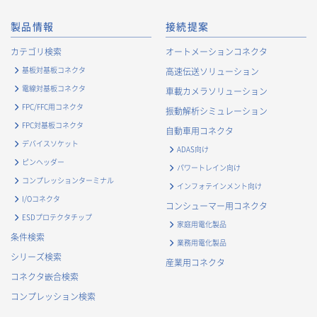
・
市場調査・データ分析及び商品・サービスの企画・開発
製品情報
接続提案
等、お客様へのサービス向上のため
・
お客様の情報管理のため
カテゴリ検索
オートメーションコネクタ
・
お客様との取引の進捗状況を管理するため
基板対基板コネクタ
高速伝送ソリューション
・
お客様に対してアンケートを実施するため
電線対基板コネクタ
車載カメラソリューション
・
お客様からのお問合せに対して対応するため
FPC/FFC用コネクタ
振動解析シミュレーション
・
マーケティング調査及び分析のため
FPC対基板コネクタ
自動車用コネクタ
お取引先および業務上関係する他社・団体・官公庁の方に関す
デバイスソケット
ADAS向け
る個人情報
ピンヘッダー
パワートレイン向け
・
お問い合わせ対応、商談、打合せ等業務上必要な対応およ
コンプレッションターミナル
インフォテインメント向け
び連絡のため
I/Oコネクタ
コンシューマー用コネクタ
・
契約の履行または事業上必要な取引先情報の管理のため
ESDプロテクタチップ
家庭用電化製品
・
当社事業および取引に関するアンケート調査等への協力依
条件検索
業務用電化製品
頼のご連絡のため
シリーズ検索
産業用コネクタ
・
官公庁・各種業界団体等への報告・届出のため
コネクタ嵌合検索
株主に関する個人情報
コンプレッション検索
・
法令に基づく株主管理のため