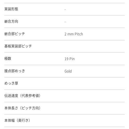
-
実装形態
-
嵌合方向
2 mm Pitch
嵌合部ピッチ
基板実装部ピッチ
19 Pin
極数
Gold
接点部めっき
めっき厚
伝送速度（代表参考値）
本体長さ（ピッチ方向）
本体幅（奥行き）