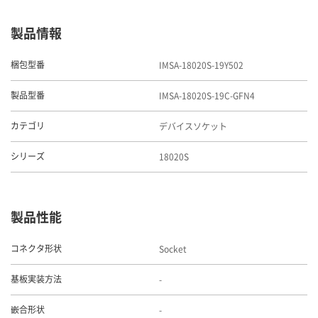
製品情報
IMSA-18020S-19Y502
梱包型番
IMSA-18020S-19C-GFN4
製品型番
デバイスソケット
カテゴリ
18020S
シリーズ
製品性能
Socket
コネクタ形状
-
基板実装方法
-
嵌合形状