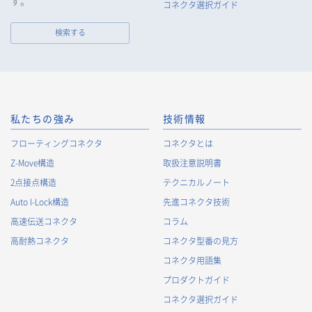
す。
コネクタ選択ガイド
しません。
なお、当社は、Cookieおよびその他のトラッキング技術（例え
検索する
ばWebビーコン）を使用して、IPアドレス等の識別子を含む、
お客様等の当ウェブサイトにおけるアクセス履歴および利用状
況に関する情報（以下、Cookie情報といいます）を収集してお
ります。Cookie情報は、当社が保有する会員サービスのお客様
の個人情報と紐づけられる場合があります。個人情報と紐づけ
られる場合のCookie情報は、後掲及びCookieポリシーに従って
私たちの強み
技術情報
取り扱います。
https://www.irisoele.com/jp/cookie/
フローティングコネクタ
コネクタとは
Z-Move構造
取扱注意説明書
2.
個人情報の利用目的
2点接点構造
テクニカルノート
当社が取得する個人情報の利用目的は、次の通りです。当社
Auto I-Lock構造
先進コネクタ技術
は、次の利用目的を、関連性を有すると合理的に認められる範
囲で変更することがあり、変更した場合には、変更された利用
高速伝送コネクタ
コラム
目的について、ご本人に通知又は公表します。
高耐熱コネクタ
コネクタ型番の見方
お客様に関する情報
コネクタ用語集
・
お客様に対する当社製品のご案内のため
プロダクトガイド
・
お客様に対するキャンペーン、イベント開催案内等の情報
コネクタ選択ガイド
提供のため