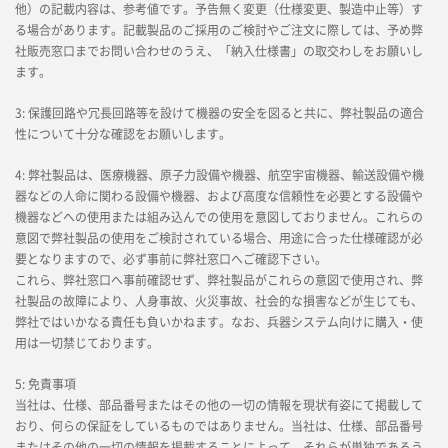
他）の記載内容は、参考値です。予告無く変更（仕様変更、製造中止等）す
る場合があります。記載製品のご採用のご検討やご注文に際しては、予め弊
社販売窓口までお問い合わせのうえ、「納入仕様書」の取交わしをお願いし
ます。
3: 保護回路や冗長回路等を設けて機器の安全を図ると共に、弊社製品の適合
性について十分な確認をお願いします。
4: 弊社製品は、医療機器、原子力設備や機器、航空宇宙機器、輸送設備や機
器などの人命に関わる設備や機器、および高度な信頼性を必要とする設備や
機器などへの使用または組み込んでの使用を意図しておりません。これらの
意図で弊社製品の使用をご検討されている場合、用途に合った仕様確認が必
要となりますので、必ず事前に弊社窓口へご確認下さい。
これら、弊社窓口へ事前確認せず、弊社製品がこれらの意図で使用され、弊
社製品の故障により、人身事故、火災事故、社会的な損害などが生じても、
弊社ではいかなる責任も負いかねます。なお、兵器システム向けに購入・使
用は一切禁じております。
5: 免責事項
当社は、仕様、部品番号またはその他の一切の情報を現状有姿にて掲載して
おり、何らの保証をしているものではありません。当社は、仕様、部品番号
またはその他の一切の情報を掲載することによって、それらが単独であろう