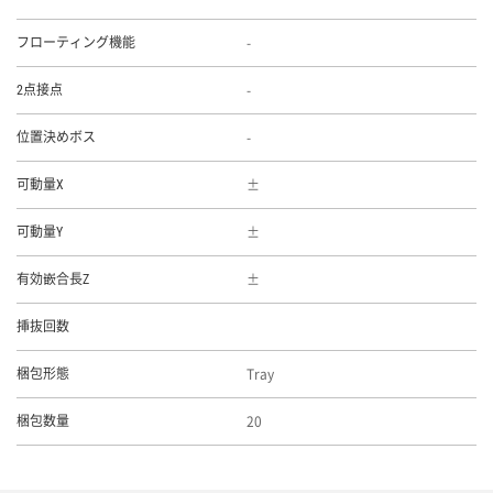
-
フローティング機能
-
2点接点
-
位置決めボス
可動量X
可動量Y
有効嵌合長Z
挿抜回数
Tray
梱包形態
20
梱包数量