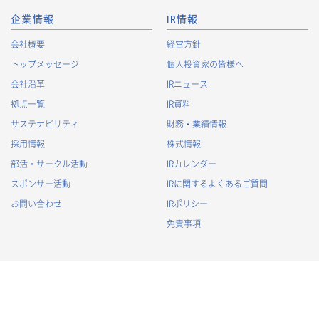
・
株主への諸連絡・資料送達のため
企業情報
IR情報
採用応募者に関する個人情報
会社概要
経営方針
・
採用応募者への採用情報の発信のため
トップメッセージ
個人投資家の皆様へ
・
採用選考のため
会社沿革
IRニュース
・
当社における採用業務管理のため
拠点一覧
IR資料
・
その他、法令の定め、または法的権限のある当局の法令に
サステナビリティ
財務・業績情報
基づく命令・指導等に従った対応
採用情報
株式情報
退職者から取得した個人情報
部活・サークル活動
IRカレンダー
・
退職後の連絡
スポンサー活動
IRに関するよくあるご質問
・
その他、法令の定め、または法的権限のある当局の法令に
基づく命令・指導等に従った対応
お問い合わせ
IRポリシー
免責事項
3.
個人情報の第三者提供について
当社は、以下の場合を除き、個人情報を第三者に提供すること
はございません。
(1)
事前にご本人の同意を得ている場合
(2)
利用目的の達成のため、当社が適切な監督を行う業務委託