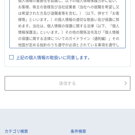
個人情報の重要性を認識し、以下の個人情報保護方針に従い、
お客様、株主の皆様及び当社従業者（当社への就職を希望し又
は希望された方及び退職者等を含む。）（以下、併せて「お客
様等」といいます。）の個人情報の適切な取扱い及び保護に努
めます。当社は、個人情報の保護に関する法律（以下、「個人
情報保護法」といいます。）その他の関係法令及び「個人情報
の保護に関する法律についてのガイドライン（通則編）」その
他国が定める指針のうち遵守が必須とされている事項を遵守し
て、個人情報の適切な取扱いを行います。
上記の個人情報の取扱いに同意します。
2.
当社は、お客様等の個人情報を適正に取得し、法令で不要とさ
れている場合を除き、お客様等の個人情報の利用目的を通知又
は公表し、利用目的の範囲内において使用いたします。
3.
当社は、お客様等の個人データについて、不正アクセス、漏え
送信する
い、滅失又は毀損等の防止に努め、個人データの管理のために
必要な組織的、人的、物理的及び技術的安全管理措置を講じま
す。
4.
当社は、従業者が個人データの重要性を理解し、個人データを
適切に取り扱うよう教育し、従業者にお客様等の個人データを
取り扱わせる場合には、お客様等の個人データの安全管理が図
られるよう、必要かつ適切な監督を行います。
カテゴリ検索
条件検索