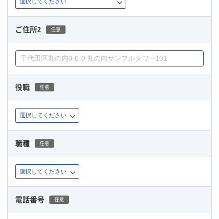
ご住所2
任意
役職
任意
職種
任意
電話番号
任意