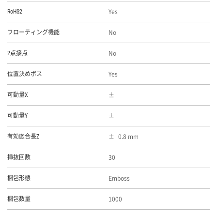
Yes
RoHS2
No
フローティング機能
No
2点接点
Yes
位置決めボス
可動量X
可動量Y
0.8 mm
有効嵌合長Z
30
挿抜回数
Emboss
梱包形態
1000
梱包数量