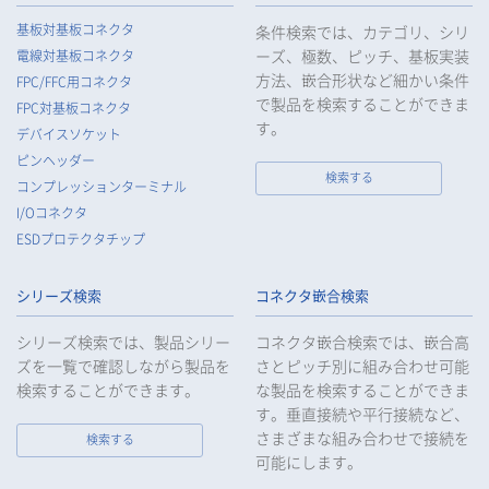
5.
当社がお客様等の個人データの取扱いを委託する場合は、お客
基板対基板コネクタ
条件検索では、カテゴリ、シリ
様等の個人データの安全管理が図られるよう必要かつ適切な監
ーズ、極数、ピッチ、基板実装
電線対基板コネクタ
督を行います。
方法、嵌合形状など細かい条件
FPC/FFC用コネクタ
6.
当社は、法令で例外として定められている場合を除き、お客様
で製品を検索することができま
FPC対基板コネクタ
等の個人データをあらかじめ、ご本人の同意を得ることなく第
す。
デバイスソケット
三者に提供することはいたしません。
ピンヘッダー
7.
当社は、法令で不要とされている場合を除き、第三者に個人デ
検索する
コンプレッションターミナル
ータを提供したとき、又は受けたときは、法令で定められた確
I/Oコネクタ
認・記録義務を適正に履行いたします。
ESDプロテクタチップ
8.
当社は、匿名加工情報を作成する場合は、法令で定められた基
準を遵守し、適切な安全管理措置を実施します。
シリーズ検索
コネクタ嵌合検索
9.
当社は、個人情報の漏えい等の事故が発生した場合は、お客様
等の保護を最優先する考えのもと、被害を最小限にとどめるた
シリーズ検索では、製品シリー
コネクタ嵌合検索では、嵌合高
めに合理的な範囲で速やかに対応し、再発防止に向けた取り組
ズを一覧で確認しながら製品を
さとピッチ別に組み合わせ可能
みを行います。
検索することができます。
な製品を検索することができま
す。垂直接続や平行接続など、
10.
当社は、個人情報報保護のための管理体制および取り組みを継
続的に見直し、定期的に評価を実施し、その改善に努めてまい
さまざまな組み合わせで接続を
検索する
ります。
可能にします。