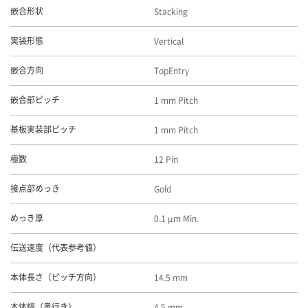
Stacking
嵌合形状
Vertical
実装形態
TopEntry
嵌合方向
1 mm Pitch
嵌合部ピッチ
1 mm Pitch
基板実装部ピッチ
12 Pin
極数
Gold
接点部めっき
0.1 μm Min.
めっき厚
伝送速度（代表参考値）
14.5 mm
本体長さ（ピッチ方向）
4.5 mm
本体幅（奥行き）