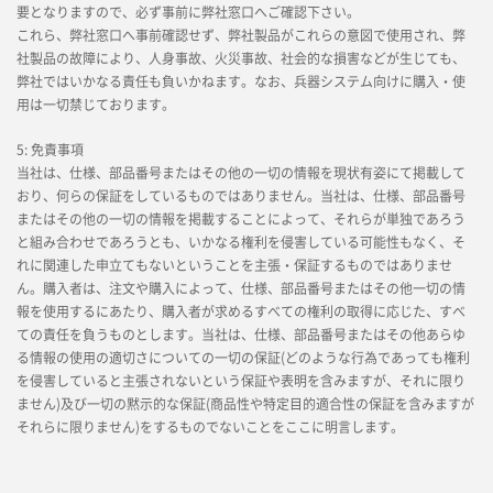
要となりますので、必ず事前に弊社窓口へご確認下さい。
これら、弊社窓口へ事前確認せず、弊社製品がこれらの意図で使用され、弊
社製品の故障により、人身事故、火災事故、社会的な損害などが生じても、
弊社ではいかなる責任も負いかねます。なお、兵器システム向けに購入・使
用は一切禁じております。
5: 免責事項
当社は、仕様、部品番号またはその他の一切の情報を現状有姿にて掲載して
おり、何らの保証をしているものではありません。当社は、仕様、部品番号
またはその他の一切の情報を掲載することによって、それらが単独であろう
と組み合わせであろうとも、いかなる権利を侵害している可能性もなく、そ
れに関連した申立てもないということを主張・保証するものではありませ
ん。購入者は、注文や購入によって、仕様、部品番号またはその他一切の情
報を使用するにあたり、購入者が求めるすべての権利の取得に応じた、すべ
ての責任を負うものとします。当社は、仕様、部品番号またはその他あらゆ
る情報の使用の適切さについての一切の保証(どのような行為であっても権利
を侵害していると主張されないという保証や表明を含みますが、それに限り
ません)及び一切の黙示的な保証(商品性や特定目的適合性の保証を含みますが
それらに限りません)をするものでないことをここに明言します。