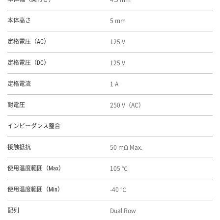
5 mm
本体高さ
125 V
定格電圧（AC）
125 V
定格電圧（DC）
1 A
定格電流
250 V（AC）
耐電圧
インピーダンス整合
50 mΩ Max.
接触抵抗
105 ℃
使用温度範囲（Max）
-40 ℃
使用温度範囲（Min）
Dual Row
配列