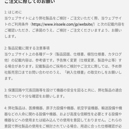
ご注文に際してのお願い
1: はじめに
当ウェブサイトにより弊社製品をご検討・ご注文いただく際、当ウェブサイ
トのご利用条件（
https://www.irisoele.com/jp/website/
）と次の記載内容を
ご確認いただき、ご承諾のうえ、ご検討・ご注文くださいますよう、お願い
します。
2: 製品記載に関する注意事項
当ウェブサイト上の各種データ（製品図面、仕様書、梱包仕様書、カタログ
他）の記載内容は、参考値です。予告無く変更（仕様変更、製造中止等）す
る場合があります。記載製品のご採用のご検討やご注文に際しては、予め弊
社販売窓口までお問い合わせのうえ、「納入仕様書」の取交わしをお願いし
ます。
3: 保護回路や冗長回路等を設けて機器の安全を図ると共に、弊社製品の適合
性について十分な確認をお願いします。
4: 弊社製品は、医療機器、原子力設備や機器、航空宇宙機器、輸送設備や機
器などの人命に関わる設備や機器、および高度な信頼性を必要とする設備や
機器などへの使用または組み込んでの使用を意図しておりません。これらの
意図で弊社製品の使用をご検討されている場合、用途に合った仕様確認が必