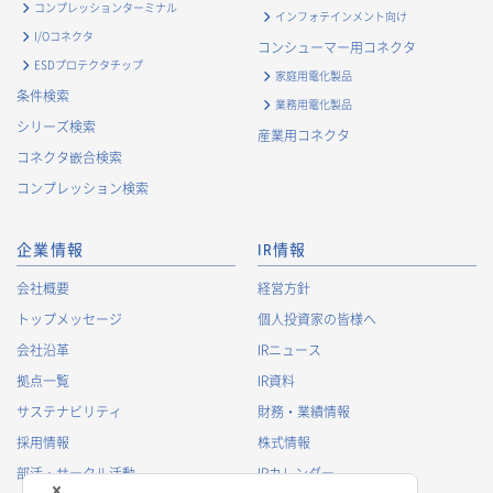
・
お問い合わせ対応、商談、打合せ等業務上必要な対応およ
コンプレッションターミナル
インフォテインメント向け
び連絡のため
I/Oコネクタ
コンシューマー用コネクタ
・
契約の履行または事業上必要な取引先情報の管理のため
ESDプロテクタチップ
家庭用電化製品
・
当社事業および取引に関するアンケート調査等への協力依
条件検索
業務用電化製品
頼のご連絡のため
シリーズ検索
産業用コネクタ
・
官公庁・各種業界団体等への報告・届出のため
コネクタ嵌合検索
株主に関する個人情報
コンプレッション検索
・
法令に基づく株主管理のため
・
株主への諸連絡・資料送達のため
企業情報
IR情報
採用応募者に関する個人情報
会社概要
経営方針
・
採用応募者への採用情報の発信のため
トップメッセージ
個人投資家の皆様へ
・
採用選考のため
会社沿革
IRニュース
・
当社における採用業務管理のため
拠点一覧
IR資料
・
その他、法令の定め、または法的権限のある当局の法令に
サステナビリティ
財務・業績情報
基づく命令・指導等に従った対応
採用情報
株式情報
退職者から取得した個人情報
部活・サークル活動
IRカレンダー
・
退職後の連絡