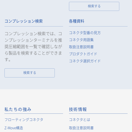
検索する
個人情報の取扱いについて
コンプレッション検索
各種資料
1.
個人情報の取得
コネクタ型番の見方
コンプレッション検索では、コ
当社は、当社サービスの提供にあたり、お客様等の氏名、住
ンプレッションターミナルを推
コネクタ用語集
所、電話番号、電子メールアドレス、勤務先情報（所属会社
奨圧縮範囲を一覧で確認しなが
名、所属部署名、役職、住所、電話（FAX）番号等）、性別、銀
取扱注意説明書
ら製品を検索することができま
行口座情報等の個人情報を取得します。当社は、適正に個人情
プロダクトガイド
報を取得し、偽りその他不正の手段により取得することはいた
す。
コネクタ選択ガイド
しません。
なお、当社は、Cookieおよびその他のトラッキング技術（例え
検索する
ばWebビーコン）を使用して、IPアドレス等の識別子を含む、
お客様等の当ウェブサイトにおけるアクセス履歴および利用状
況に関する情報（以下、Cookie情報といいます）を収集してお
ります。Cookie情報は、当社が保有する会員サービスのお客様
の個人情報と紐づけられる場合があります。個人情報と紐づけ
られる場合のCookie情報は、後掲及びCookieポリシーに従って
私たちの強み
技術情報
取り扱います。
https://www.irisoele.com/jp/cookie/
フローティングコネクタ
コネクタとは
Z-Move構造
取扱注意説明書
2.
個人情報の利用目的