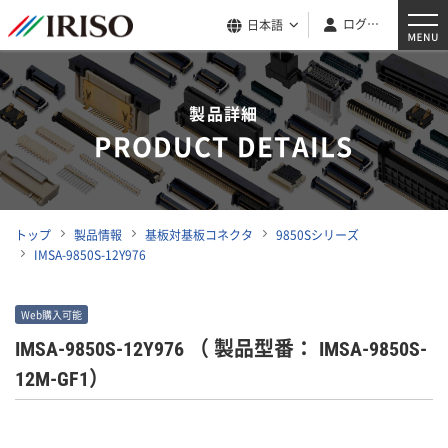
ログイン
日本語
製品詳細
PRODUCT DETAILS
トップ
製品情報
基板対基板コネクタ
9850Sシリーズ
IMSA-9850S-12Y976
Web購入可能
IMSA-9850S-12Y976
（ 製品型番： IMSA-9850S-
12M-GF1）