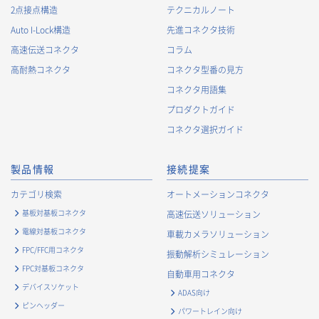
2点接点構造
テクニカルノート
当社が取得する個人情報の利用目的は、次の通りです。当社
Auto I-Lock構造
先進コネクタ技術
は、次の利用目的を、関連性を有すると合理的に認められる範
囲で変更することがあり、変更した場合には、変更された利用
高速伝送コネクタ
コラム
目的について、ご本人に通知又は公表します。
高耐熱コネクタ
コネクタ型番の見方
お客様に関する情報
コネクタ用語集
・
お客様に対する当社製品のご案内のため
プロダクトガイド
・
お客様に対するキャンペーン、イベント開催案内等の情報
コネクタ選択ガイド
提供のため
・
市場調査・データ分析及び商品・サービスの企画・開発
製品情報
接続提案
等、お客様へのサービス向上のため
・
お客様の情報管理のため
カテゴリ検索
オートメーションコネクタ
・
お客様との取引の進捗状況を管理するため
基板対基板コネクタ
高速伝送ソリューション
・
お客様に対してアンケートを実施するため
電線対基板コネクタ
車載カメラソリューション
・
お客様からのお問合せに対して対応するため
FPC/FFC用コネクタ
振動解析シミュレーション
・
マーケティング調査及び分析のため
FPC対基板コネクタ
自動車用コネクタ
お取引先および業務上関係する他社・団体・官公庁の方に関す
デバイスソケット
ADAS向け
る個人情報
ピンヘッダー
パワートレイン向け