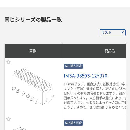
同じシリーズの製品一覧
画像
製品名
Web購入可能
IMSA-9850S-12Y970
1.0mmピッチ、垂直接続の基板対基板コネク
ィング（可動）構造を備え、XY方向に0.5mm
は0.4mmの有効嵌合長を有しますが、組み合
囲は異なります。嵌合相手の選択により、多
対応可能です。※製品によって嵌合時に可動
ございますので、詳細はお問い合わせくださ
Web購入可能