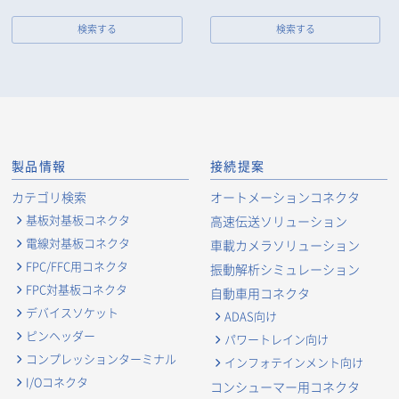
検索する
検索する
製品情報
接続提案
カテゴリ検索
オートメーションコネクタ
基板対基板コネクタ
高速伝送ソリューション
電線対基板コネクタ
車載カメラソリューション
FPC/FFC用コネクタ
振動解析シミュレーション
FPC対基板コネクタ
自動車用コネクタ
デバイスソケット
ADAS向け
ピンヘッダー
パワートレイン向け
コンプレッションターミナル
インフォテインメント向け
I/Oコネクタ
コンシューマー用コネクタ