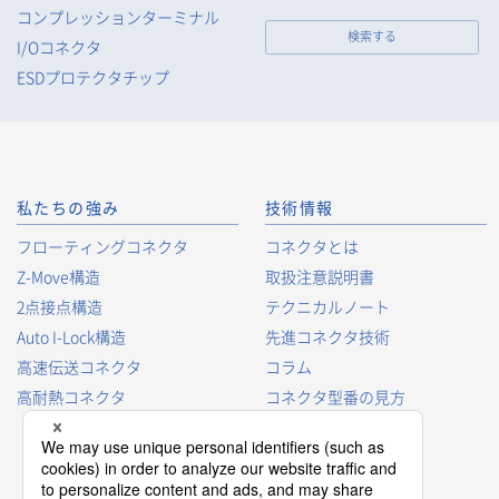
コンプレッションターミナル
検索する
I/Oコネクタ
ESDプロテクタチップ
私たちの強み
技術情報
フローティングコネクタ
コネクタとは
Z-Move構造
取扱注意説明書
2点接点構造
テクニカルノート
Auto I-Lock構造
先進コネクタ技術
高速伝送コネクタ
コラム
高耐熱コネクタ
コネクタ型番の見方
コネクタ用語集
プロダクトガイド
コネクタ選択ガイド