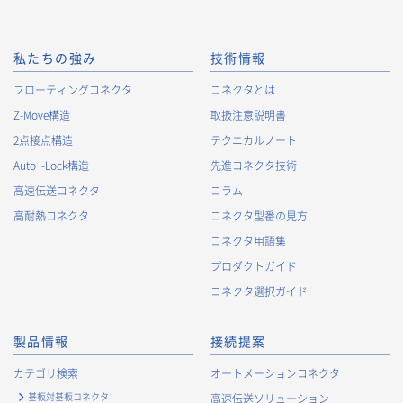
私たちの強み
技術情報
フローティングコネクタ
コネクタとは
Z-Move構造
取扱注意説明書
2点接点構造
テクニカルノート
Auto I-Lock構造
先進コネクタ技術
高速伝送コネクタ
コラム
高耐熱コネクタ
コネクタ型番の見方
コネクタ用語集
プロダクトガイド
コネクタ選択ガイド
製品情報
接続提案
カテゴリ検索
オートメーションコネクタ
基板対基板コネクタ
高速伝送ソリューション