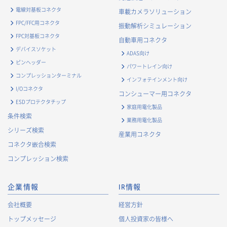
電線対基板コネクタ
車載カメラソリューション
FPC/FFC用コネクタ
振動解析シミュレーション
FPC対基板コネクタ
自動車用コネクタ
デバイスソケット
ADAS向け
ピンヘッダー
パワートレイン向け
コンプレッションターミナル
インフォテインメント向け
I/Oコネクタ
コンシューマー用コネクタ
ESDプロテクタチップ
家庭用電化製品
条件検索
業務用電化製品
シリーズ検索
産業用コネクタ
コネクタ嵌合検索
コンプレッション検索
企業情報
IR情報
会社概要
経営方針
トップメッセージ
個人投資家の皆様へ