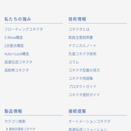
私たちの強み
技術情報
フローティングコネクタ
コネクタとは
Z-Move構造
取扱注意説明書
2点接点構造
テクニカルノート
Auto I-Lock構造
先進コネクタ技術
高速伝送コネクタ
コラム
高耐熱コネクタ
コネクタ型番の見方
コネクタ用語集
プロダクトガイド
コネクタ選択ガイド
製品情報
接続提案
カテゴリ検索
オートメーションコネクタ
基板対基板コネクタ
高速伝送ソリューション