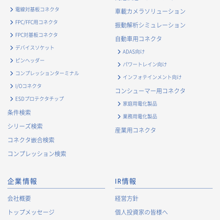
電線対基板コネクタ
車載カメラソリューション
FPC/FFC用コネクタ
振動解析シミュレーション
FPC対基板コネクタ
自動車用コネクタ
デバイスソケット
ADAS向け
ピンヘッダー
パワートレイン向け
コンプレッションターミナル
インフォテインメント向け
I/Oコネクタ
コンシューマー用コネクタ
ESDプロテクタチップ
家庭用電化製品
条件検索
業務用電化製品
シリーズ検索
産業用コネクタ
コネクタ嵌合検索
コンプレッション検索
企業情報
IR情報
会社概要
経営方針
トップメッセージ
個人投資家の皆様へ