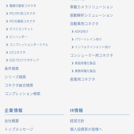
電線対基板コネクタ
車載カメラソリューション
FPC/FFC用コネクタ
振動解析シミュレーション
FPC対基板コネクタ
自動車用コネクタ
デバイスソケット
ADAS向け
ピンヘッダー
パワートレイン向け
コンプレッションターミナル
インフォテインメント向け
I/Oコネクタ
コンシューマー用コネクタ
ESDプロテクタチップ
家庭用電化製品
条件検索
業務用電化製品
シリーズ検索
産業用コネクタ
コネクタ嵌合検索
コンプレッション検索
企業情報
IR情報
会社概要
経営方針
トップメッセージ
個人投資家の皆様へ