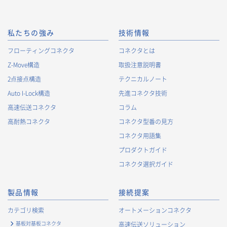
私たちの強み
技術情報
フローティングコネクタ
コネクタとは
Z-Move構造
取扱注意説明書
2点接点構造
テクニカルノート
Auto I-Lock構造
先進コネクタ技術
高速伝送コネクタ
コラム
高耐熱コネクタ
コネクタ型番の見方
コネクタ用語集
プロダクトガイド
コネクタ選択ガイド
製品情報
接続提案
カテゴリ検索
オートメーションコネクタ
基板対基板コネクタ
高速伝送ソリューション