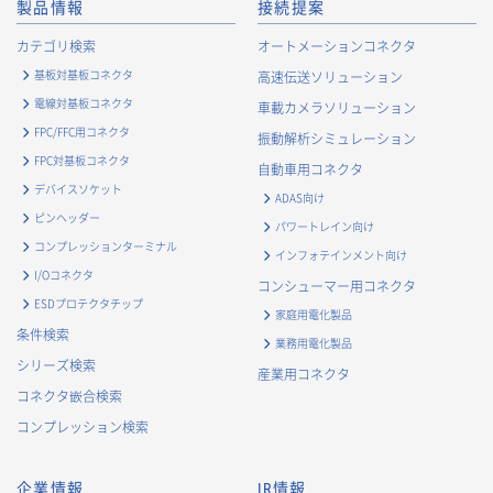
製品情報
接続提案
カテゴリ検索
オートメーションコネクタ
基板対基板コネクタ
高速伝送ソリューション
電線対基板コネクタ
車載カメラソリューション
FPC/FFC用コネクタ
振動解析シミュレーション
FPC対基板コネクタ
自動車用コネクタ
デバイスソケット
ADAS向け
ピンヘッダー
パワートレイン向け
コンプレッションターミナル
インフォテインメント向け
I/Oコネクタ
コンシューマー用コネクタ
ESDプロテクタチップ
家庭用電化製品
条件検索
業務用電化製品
シリーズ検索
産業用コネクタ
コネクタ嵌合検索
コンプレッション検索
企業情報
IR情報