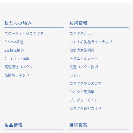
私たちの強み
技術情報
フローティングコネクタ
コネクタとは
Z-Move構造
おすすめ製品ラインナップ
2点接点構造
取扱注意説明書
Auto I-Lock構造
テクニカルノート
高速伝送コネクタ
先進コネクタ技術
高耐熱コネクタ
コラム
コネクタ型番の見方
コネクタ用語集
プロダクトガイド
コネクタ選択ガイド
製品情報
接続提案