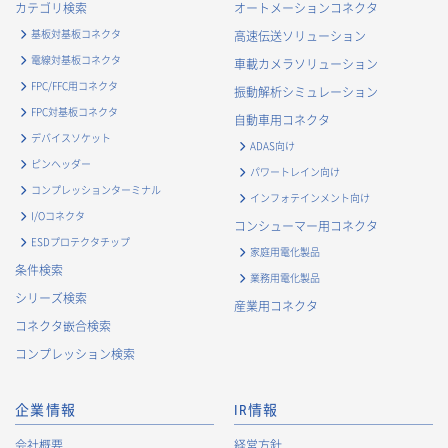
カテゴリ検索
オートメーションコネクタ
基板対基板コネクタ
高速伝送ソリューション
電線対基板コネクタ
車載カメラソリューション
FPC/FFC用コネクタ
振動解析シミュレーション
FPC対基板コネクタ
自動車用コネクタ
デバイスソケット
ADAS向け
ピンヘッダー
パワートレイン向け
コンプレッションターミナル
インフォテインメント向け
I/Oコネクタ
コンシューマー用コネクタ
ESDプロテクタチップ
家庭用電化製品
条件検索
業務用電化製品
シリーズ検索
産業用コネクタ
コネクタ嵌合検索
コンプレッション検索
企業情報
IR情報
会社概要
経営方針