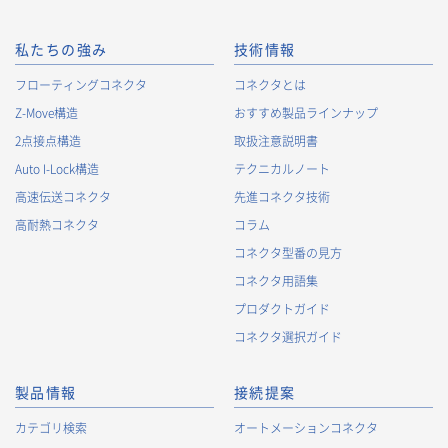
私たちの強み
技術情報
フローティングコネクタ
コネクタとは
Z-Move構造
おすすめ製品ラインナップ
2点接点構造
取扱注意説明書
Auto I-Lock構造
テクニカルノート
高速伝送コネクタ
先進コネクタ技術
高耐熱コネクタ
コラム
コネクタ型番の見方
コネクタ用語集
プロダクトガイド
コネクタ選択ガイド
製品情報
接続提案
カテゴリ検索
オートメーションコネクタ