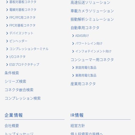
基板対基板コネクタ
高速伝送ソリューション
電線対基板コネクタ
車載カメラソリューション
FPC/FFC用コネクタ
振動解析シミュレーション
FPC対基板コネクタ
自動車用コネクタ
デバイスソケット
ADAS向け
ピンヘッダー
パワートレイン向け
コンプレッションターミナル
インフォテインメント向け
I/Oコネクタ
コンシューマー用コネクタ
ESDプロテクタチップ
家庭用電化製品
条件検索
業務用電化製品
シリーズ検索
産業用コネクタ
コネクタ嵌合検索
コンプレッション検索
企業情報
IR情報
会社概要
経営方針
トップメッセージ
個人投資家の皆様へ