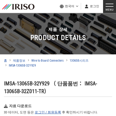
한국어
로그인
제품 상세
PRODUCT DETAILS
홈
제품정보
Wire to Board Connecters
13065B시리즈
IMSA-13065B-32Y929
IMSA-13065B-32Y929
（ 단품품번： IMSA-
13065B-32Z011-TR）
자료 다운로드
3D 데이터, 도면 등은
로그인 / 회원등록
후 확인하시기 바랍니다.