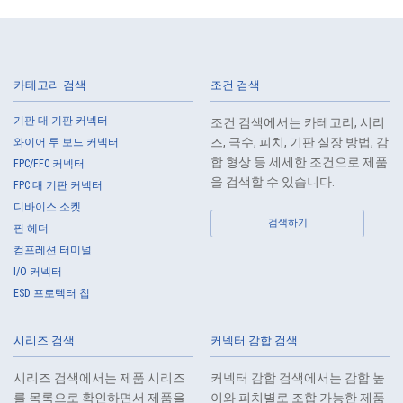
3.
The Company shall endeavor to prevent unauthorized access,
leakage, loss, or damage to Customers, etc. personal data and shall
take systematic, personal, physical, and technical security control
measures required for the control of personal data.
카테고리 검색
조건 검색
4.
The Company shall educate employees to understand the importance
of personal data and handle personal data appropriately. If employees
기판 대 기판 커넥터
조건 검색에서는 카테고리, 시리
are required to handle the personal data of the Customers, etc., the
즈, 극수, 피치, 기판 실장 방법, 감
와이어 투 보드 커넥터
Company shall supervise such data as required and appropriate so as
합 형상 등 세세한 조건으로 제품
FPC/FFC 커넥터
to ensure the security control of the personal data of the Customers,
을 검색할 수 있습니다.
FPC 대 기판 커넥터
etc.
디바이스 소켓
5.
When the Company entrusts the handling of the personal data of the
검색하기
핀 헤더
Customers, etc., the Company shall supervise the handling of such
컴프레션 터미널
data as required and appropriate so as to ensure such data
I/O 커넥터
appropriate security control of the personal data of the Customers, etc.
ESD 프로텍터 칩
6.
Except as otherwise provided by law, the Company will not provide the
personal data of the Customers, etc. for any third party without
시리즈 검색
커넥터 감합 검색
obtaining the prior consent of the individual.
7.
Except as otherwise required by law, the Company shall properly fulfill
시리즈 검색에서는 제품 시리즈
커넥터 감합 검색에서는 감합 높
the verification and recording obligations stipulated by law when the
를 목록으로 확인하면서 제품을
이와 피치별로 조합 가능한 제품