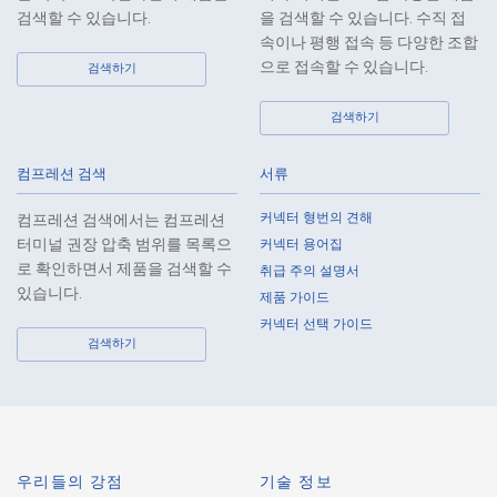
Company has provided or received personal data from a third party.
검색할 수 있습니다.
을 검색할 수 있습니다. 수직 접
8.
When preparing the anonymously processed information, the Company
속이나 평행 접속 등 다양한 조합
shall comply with the standards prescribed by laws and regulations
으로 접속할 수 있습니다.
검색하기
and implement appropriate security control measures.
검색하기
9.
In the case of the leak of personal information or other such incidents,
the Company shall take immediate action to minimize the damage to
the extent reasonable and take steps to prevent recurrence, based on
컴프레션 검색
서류
the principle that the Customers, etc. shall be protected first.
커넥터 형번의 견해
컴프레션 검색에서는 컴프레션
10.
The Company will continuously review and regularly evaluate the
터미널 권장 압축 범위를 목록으
커넥터 용어집
management systems and measures to protect personal data, and
로 확인하면서 제품을 검색할 수
취급 주의 설명서
strive to improve the management systems and measures.
있습니다.
제품 가이드
커넥터 선택 가이드
About the Handling of Personal Information
검색하기
1.
Collection of Personal Information
When providing the services of the Company, the Company obtains
personal information such as the name, address, telephone number, e-
mail address, workplace information (your company name, department
우리들의 강점
기술 정보
name, position, address, telephone (fax) number, etc.), gender, bank