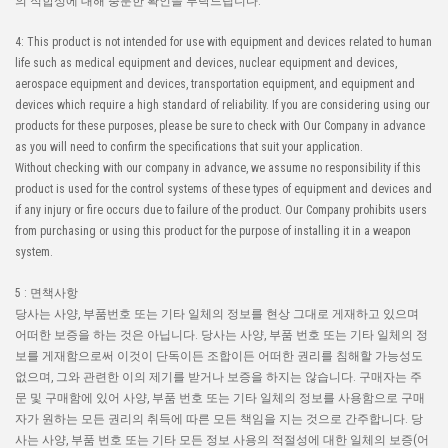
의 적합성에 대해 충분한 확인을 부탁드립니다.
4: This product is not intended for use with equipment and devices related to human
life such as medical equipment and devices, nuclear equipment and devices,
aerospace equipment and devices, transportation equipment, and equipment and
devices which require a high standard of reliability. If you are considering using our
products for these purposes, please be sure to check with Our Company in advance
as you will need to confirm the specifications that suit your application.
Without checking with our company in advance, we assume no responsibility if this
product is used for the control systems of these types of equipment and devices and
if any injury or fire occurs due to failure of the product. Our Company prohibits users
from purchasing or using this product for the purpose of installing it in a weapon
system.
5 : 면책사항
당사는 사양, 부품번호 또는 기타 일체의 정보를 현상 그대로 게재하고 있으며
어떠한 보증을 하는 것은 아닙니다. 당사는 사양, 부품 번호 또는 기타 일체의 정
보를 게재함으로써 이것이 단독이든 조합이든 어떠한 권리를 침해할 가능성도
없으며, 그와 관련한 이의 제기를 받거나 보증을 하지는 않습니다. 구매자는 주
문 및 구매함에 있어 사양, 부품 번호 또는 기타 일체의 정보를 사용함으로 구매
자가 원하는 모든 권리의 취득에 따른 모든 책임을 지는 것으로 간주합니다. 당
사는 사양, 부품 번호 또는 기타 모든 정보 사용의 적절성에 대한 일체의 보증(어