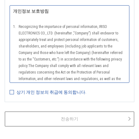
개인정보 보호방침
1.
Recognizing the importance of personal information, IRISO
ELECTRONICS CO., LTD. (hereinafter ,“Company”) shall endeavor to
appropriately treat and protect personal information of customers,
shareholders, and employees (including job applicants to the
Company and those who have left the Company) (hereinafter referred
to as the “Customers, etc.”) in accordance with the following privacy
policy.The Company shall comply with all relevant laws and
regulations concerning the Act on the Protection of Personal
Information, and other relevant laws and regulations, as well as the
Guidelines on the Law on the Protection of Personal Information
상기 개인 정보의 취급에 동의합니다.
(General Rules), and other national guidelines for which compliance is
mandatory, in order to properly treat personal information.
2.
The Company shall properly acquire the personal information of the
Customers, etc., notify or publicize the purposes of use of the personal
전송하기
information of the Customers, etc., and use the information within the
scope of the purposes of use, except for cases that this procedure is
not required by law.