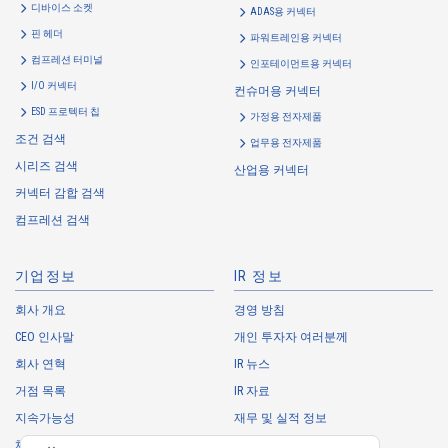
Customer Information
디바이스 소켓
ADAS용 커넥터
・
To inform the Customers, etc. of The Company’s products
핀 헤더
파워트레인용 커넥터
・
To provide campaigns and events for the Customers, etc.
컴프레션 터미널
인포테이먼트용 커넥터
・
To improve customer service, including market research, data
I/O 커넥터
컨슈머용 커넥터
analysis, and the planning and development of products and
ESD 프로텍터 칩
가정용 전자제품
services
조건 검색
업무용 전자제품
・
To control the data of the Customers, etc.
시리즈 검색
산업용 커넥터
・
To manage the progress of transactions with the Customers
커넥터 감합 검색
・
To conduct questionnaires to the Customers, etc.
컴프레션 검색
・
To respond to the inquiries from the Customers, etc.
・
For marketing research and analysis
기업정보
IR 정보
Personal information of other companies, organizations, government
agency clients and business partners
회사 개요
경영 방침
CEO 인사말
개인 투자자 여러분께
・
To respond to inquiries, business negotiations, meetings, etc.
necessary for business and communication
회사 연혁
IR 뉴스
・
For the performance of contracts or management of business
거점 목록
IR 자료
partner information necessary for business
지속가능성
재무 및 실적 정보
・
For requesting cooperation in questionnaire surveys, etc.
채용 정보
주식 정보