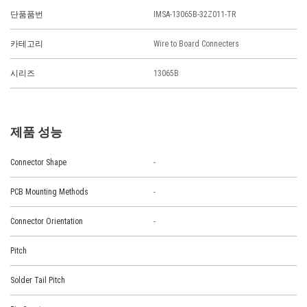
단품품번
IMSA-13065B-32Z011-TR
카테고리
Wire to Board Connecters
시리즈
13065B
제품 성능
Connector Shape
-
PCB Mounting Methods
-
Connector Orientation
-
Pitch
Solder Tail Pitch