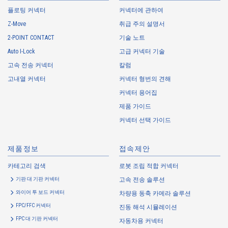
플로팅 커넥터
account information, and access logs of the Customers, etc. from. The
커넥터에 관하여
Company shall not properly acquire personal information or acquire
Z-Move
취급 주의 설명서
personal information by deception or other wrongful means.
2-POINT CONTACT
기술 노트
The Company uses cookies and other tracking technologies (e.g.,
Auto I-Lock
고급 커넥터 기술
web beacons) to collect information about your access history and
usage status on this website, including identifiers such as IP
고속 전송 커넥터
칼럼
addresses (hereinafter referred to as “cookies”). information) is
고내열 커넥터
커넥터 형번의 견해
collected. Cookie information may be associated with personal
커넥터 용어집
information of Customers’ member services held by the Company.
Cookie information that is associated with personal information will be
제품 가이드
handled in accordance with the following and the Cookie Policy.
커넥터 선택 가이드
https://www.irisoele.com/kr/cookie/
제품정보
접속제안
2.
Purposes of Use of Personal Information
카테고리 검색
로봇 조립 적합 커넥터
The purposes of use of personal information acquired by the Company
기판 대 기판 커넥터
고속 전송 솔루션
are as follows: The Company may change the following purposes of
use to the extent which is deemed relevant, and in the event of such a
와이어 투 보드 커넥터
차량용 동축 카메라 솔루션
change, the Company shall notify or publicly announce the changed
FPC/FFC 커넥터
진동 해석 시뮬레이션
purposes of use to the relevant person of the Customers, etc.
FPC 대 기판 커넥터
자동차용 커넥터