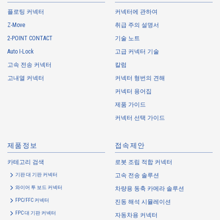
플로팅 커넥터
커넥터에 관하여
Z-Move
취급 주의 설명서
2-POINT CONTACT
기술 노트
Auto I-Lock
고급 커넥터 기술
고속 전송 커넥터
칼럼
고내열 커넥터
커넥터 형번의 견해
커넥터 용어집
제품 가이드
커넥터 선택 가이드
제품정보
접속제안
카테고리 검색
로봇 조립 적합 커넥터
기판 대 기판 커넥터
고속 전송 솔루션
와이어 투 보드 커넥터
차량용 동축 카메라 솔루션
FPC/FFC 커넥터
진동 해석 시뮬레이션
FPC 대 기판 커넥터
자동차용 커넥터