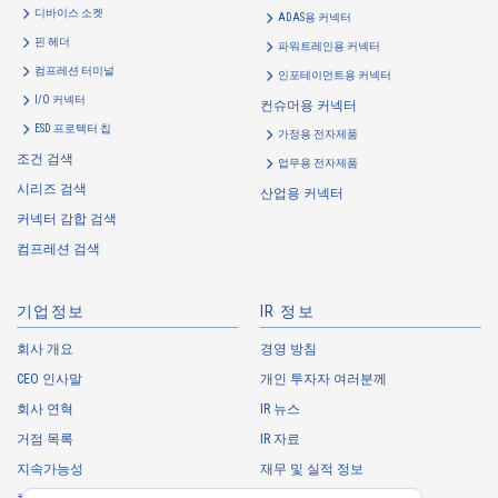
디바이스 소켓
ADAS용 커넥터
핀 헤더
파워트레인용 커넥터
컴프레션 터미널
인포테이먼트용 커넥터
I/O 커넥터
컨슈머용 커넥터
ESD 프로텍터 칩
가정용 전자제품
조건 검색
업무용 전자제품
시리즈 검색
산업용 커넥터
커넥터 감합 검색
컴프레션 검색
기업정보
IR 정보
회사 개요
경영 방침
CEO 인사말
개인 투자자 여러분께
회사 연혁
IR 뉴스
거점 목록
IR 자료
지속가능성
재무 및 실적 정보