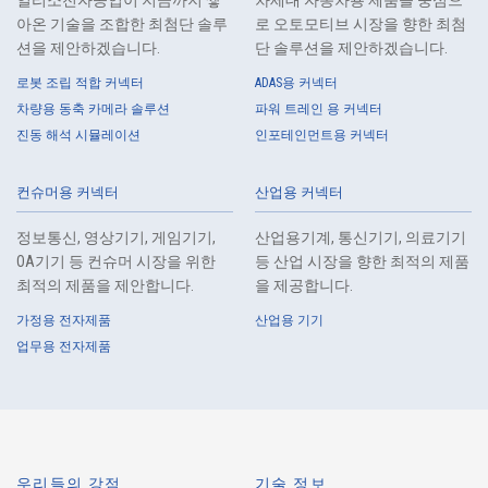
일리소전자공업이 지금까지 쌓
차세대 자동차용 제품을 중심으
아온 기술을 조합한 최첨단 솔루
로 오토모티브 시장을 향한 최첨
션을 제안하겠습니다.
단 솔루션을 제안하겠습니다.
로봇 조립 적합 커넥터
ADAS용 커넥터
차량용 동축 카메라 솔루션
파워 트레인 용 커넥터
진동 해석 시뮬레이션
인포테인먼트용 커넥터
고속 신호 대응
로봇 조립 적합 커넥터
11600S 시리즈（31）
컨슈머용 커넥터
산업용 커넥터
정보통신, 영상기기, 게임기기,
산업용기계, 통신기기, 의료기기
OA기기 등 컨슈머 시장을 위한
등 산업 시장을 향한 최적의 제품
최적의 제품을 제안합니다.
을 제공합니다.
가정용 전자제품
산업용 기기
업무용 전자제품
고속 신호 대응
로봇 조립 적합 커넥터
11503S 시리즈（1）
우리들의 강점
기술 정보