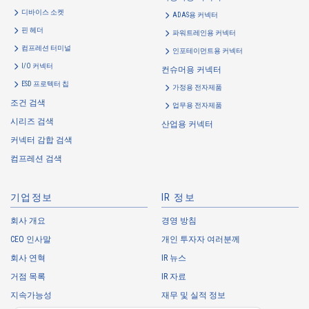
디바이스 소켓
ADAS용 커넥터
플로팅 커넥터
로봇 조립 적합 커넥터
핀 헤더
파워트레인용 커넥터
11000S 시리즈（1）
컴프레션 터미널
인포테이먼트용 커넥터
I/O 커넥터
컨슈머용 커넥터
ESD 프로텍터 칩
가정용 전자제품
조건 검색
업무용 전자제품
시리즈 검색
산업용 커넥터
커넥터 감합 검색
플로팅 커넥터
로봇 조립 적합 커넥터
컴프레션 검색
10141S 시리즈（2）
기업정보
IR 정보
회사 개요
경영 방침
CEO 인사말
개인 투자자 여러분께
회사 연혁
IR 뉴스
거점 목록
IR 자료
고속 신호 대응
고온 적합
플로팅 커넥터
지속가능성
재무 및 실적 정보
로봇 조립 적합 커넥터