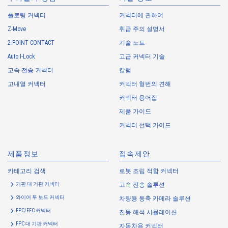
플로팅 커넥터
커넥터에 관하여
Z-Move
취급 주의 설명서
고속 신호 대응
로봇 조립 적합 커넥터
2-POINT CONTACT
기술 노트
Auto I-Lock
11501S 시리즈（30）
고급 커넥터 기술
고속 전송 커넥터
칼럼
고내열 커넥터
커넥터 형번의 견해
커넥터 용어집
제품 가이드
커넥터 선택 가이드
고온 적합
제품정보
접속제안
11007S 시리즈（1）
카테고리 검색
로봇 조립 적합 커넥터
기판 대 기판 커넥터
고속 전송 솔루션
와이어 투 보드 커넥터
차량용 동축 카메라 솔루션
FPC/FFC 커넥터
진동 해석 시뮬레이션
FPC 대 기판 커넥터
자동차용 커넥터