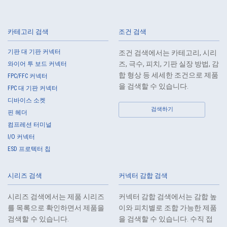
카테고리 검색
조건 검색
기판 대 기판 커넥터
조건 검색에서는 카테고리, 시리
고온 적합
Z-Move
즈, 극수, 피치, 기판 실장 방법, 감
와이어 투 보드 커넥터
IMSA-10149B-04Y917
합 형상 등 세세한 조건으로 제품
FPC/FFC 커넥터
을 검색할 수 있습니다.
FPC 대 기판 커넥터
디바이스 소켓
검색하기
핀 헤더
컴프레션 터미널
I/O 커넥터
ESD 프로텍터 칩
고온 적합
Z-Move
IMSA-10149B-03Y917
시리즈 검색
커넥터 감합 검색
시리즈 검색에서는 제품 시리즈
커넥터 감합 검색에서는 감합 높
를 목록으로 확인하면서 제품을
이와 피치별로 조합 가능한 제품
검색할 수 있습니다.
을 검색할 수 있습니다. 수직 접