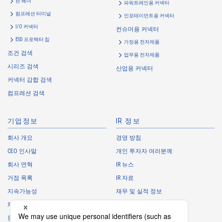
핀 헤더
파워트레인용 커넥터
컴프레션 터미널
인포테이먼트용 커넥터
I/O 커넥터
컨슈머용 커넥터
ESD 프로텍터 칩
가정용 전자제품
조건 검색
업무용 전자제품
시리즈 검색
산업용 커넥터
고온 적합
Z-Move
커넥터 감합 검색
IMSA-10149B-05Y913
컴프레션 검색
기업정보
IR 정보
회사 개요
경영 방침
CEO 인사말
개인 투자자 여러분께
회사 연혁
IR 뉴스
고온 적합
Z-Move
거점 목록
IR 자료
IMSA-10149B-04Y913
지속가능성
재무 및 실적 정보
채용 정보
주식 정보
동아리
IR 캘린더