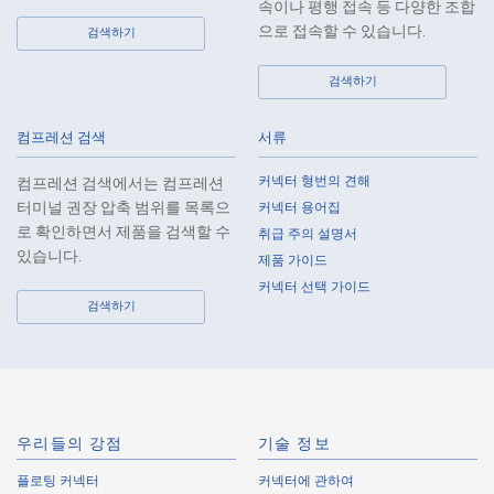
속이나 평행 접속 등 다양한 조합
으로 접속할 수 있습니다.
검색하기
고온 적합
Z-Move
검색하기
IMSA-10149B-02Y917
컴프레션 검색
서류
커넥터 형번의 견해
컴프레션 검색에서는 컴프레션
터미널 권장 압축 범위를 목록으
커넥터 용어집
로 확인하면서 제품을 검색할 수
취급 주의 설명서
있습니다.
제품 가이드
고온 적합
Z-Move
커넥터 선택 가이드
IMSA-10149B-05Y914
검색하기
우리들의 강점
기술 정보
플로팅 커넥터
커넥터에 관하여
고온 적합
Z-Move