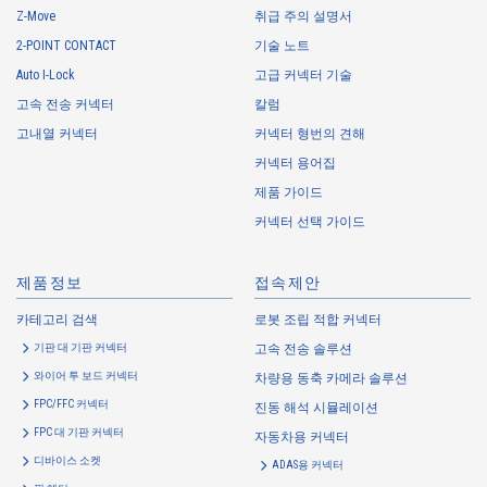
Z-Move
취급 주의 설명서
IMSA-10149B-04Y914
2-POINT CONTACT
기술 노트
Auto I-Lock
고급 커넥터 기술
고속 전송 커넥터
칼럼
고내열 커넥터
커넥터 형번의 견해
커넥터 용어집
제품 가이드
고온 적합
Z-Move
커넥터 선택 가이드
IMSA-10149B-03Y914
제품정보
접속제안
카테고리 검색
로봇 조립 적합 커넥터
기판 대 기판 커넥터
고속 전송 솔루션
와이어 투 보드 커넥터
차량용 동축 카메라 솔루션
FPC/FFC 커넥터
진동 해석 시뮬레이션
고온 적합
Z-Move
FPC 대 기판 커넥터
자동차용 커넥터
IMSA-10149B-02Y914
디바이스 소켓
ADAS용 커넥터